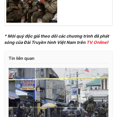
Photo
Infographic
Video
Shorts video
* Mời quý độc giả theo dõi các chương trình đã phát
VTV Money
VTV Thể thao
sóng của Đài Truyền hình Việt Nam trên
TV Online
!
VTV Sức khoẻ
Bất động sản
Tin liên quan
Thị trường 24h
Tấm lòng Việt
VTV4
Vươn mình bằng AI
VTV9
VTV8
Liên hệ tòa soạn
English