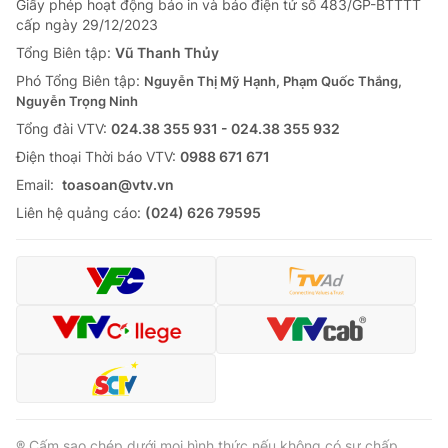
Giấy phép hoạt động báo in và báo điện tử số 483/GP-BTTTT
cấp ngày 29/12/2023
Tổng Biên tập:
Vũ Thanh Thủy
Phó Tổng Biên tập:
Nguyễn Thị Mỹ Hạnh, Phạm Quốc Thắng,
Nguyễn Trọng Ninh
Tổng đài VTV:
024.38 355 931 - 024.38 355 932
Ðiện thoại Thời báo VTV:
0988 671 671
Email:
toasoan@vtv.vn
Liên hệ quảng cáo:
(024) 626 79595
® Cấm sao chép dưới mọi hình thức nếu không có sự chấp