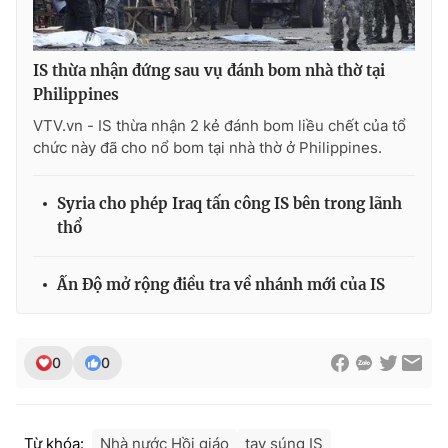
IS thừa nhận đứng sau vụ đánh bom nhà thờ tại
Philippines
THỜI BÁO VTV
VTV.vn - IS thừa nhận 2 kẻ đánh bom liều chết của tổ
chức này đã cho nổ bom tại nhà thờ ở Philippines.
Theo dõi báo trên
Syria cho phép Iraq tấn công IS bên trong lãnh
thổ
Cơ quan chủ quản:
Đài Truyền hình Việt Nam
Cơ quan báo chí:
Thời báo VTV
Ấn Độ mở rộng điều tra về nhánh mới của IS
Giấy phép hoạt động báo in và báo điện tử số 483/GP-BTTTT
cấp ngày 29/12/2023
Tổng Biên tập:
Vũ Thanh Thủy
0
0
Phó Tổng Biên tập:
Nguyễn Thị Mỹ Hạnh, Phạm Quốc Thắng,
Nguyễn Trọng Ninh
Tổng đài VTV:
024.38 355 931 - 024.38 355 932
Từ khóa:
Nhà nước Hồi giáo
tay súng IS