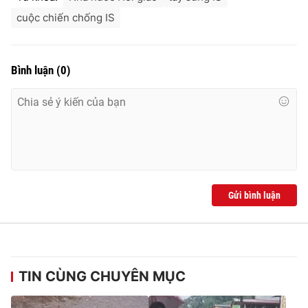
Ðiện thoại Thời báo VTV:
024.66 897 897
cuộc chiến chống IS
Email:
toasoan@vtv.vn
Liên hệ quảng cáo:
024-7300.7108
Bình luận
(
0
)
Gửi bình luận
® Cấm sao chép dưới mọi hình thức nếu không có sự chấp
thuận bằng văn bản. Ghi rõ nguồn VTV.vn khi phát hành lại
thông tin từ website này.
TIN CÙNG CHUYÊN MỤC