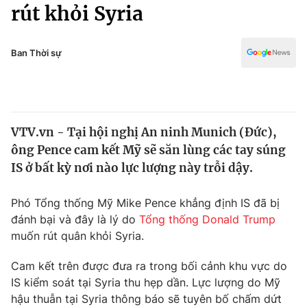
Chính trị
rút khỏi Syria
Truyền hình
Văn hóa - Giải trí
Xã hội
Y tế
Ban Thời sự
Đời sống
Pháp luật
Công nghệ
Giáo dục
Y tế
VTV.vn - Tại hội nghị An ninh Munich (Đức),
ông Pence cam kết Mỹ sẽ săn lùng các tay súng
Thế giới
IS ở bất kỳ nơi nào lực lượng này trỗi dậy.
Tin tức
Kinh tế
Phó Tổng thống Mỹ Mike Pence khẳng định IS đã bị
Thế giới đó đây
đánh bại và đây là lý do
Tổng thống Donald Trump
Tài chính
muốn rút quân khỏi Syria.
Dữ liệu và đời sống
Câu chuyện quốc tế
Thị trường
Cam kết trên được đưa ra trong bối cảnh khu vực do
Truyền hình
IS kiểm soát tại Syria thu hẹp dần. Lực lượng do Mỹ
Góc doanh nghiệp
hậu thuẫn tại Syria thông báo sẽ tuyên bố chấm dứt