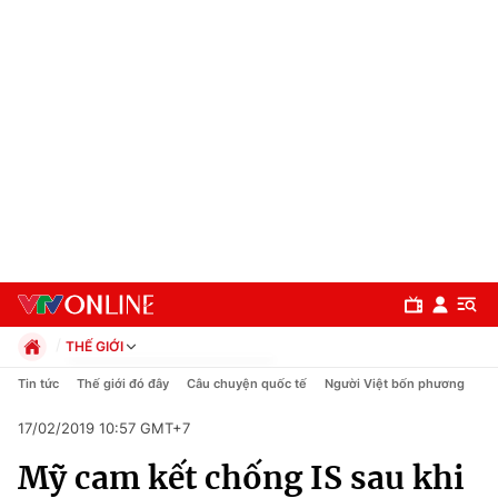
THẾ GIỚI
Chính trị
Tin tức
Thế giới đó đây
Câu chuyện quốc tế
Người Việt bốn phương
Xã hội
17/02/2019 10:57 GMT+7
Pháp luật
Chuyên mục
Kinh tế
Mỹ cam kết chống IS sau khi
Thể thao