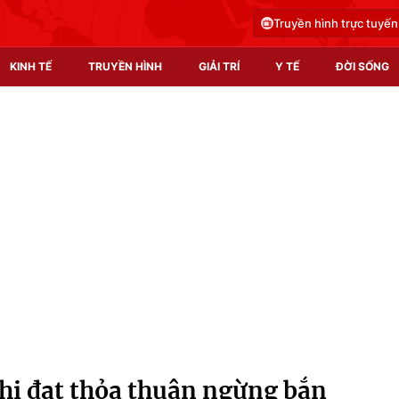
Truyền hình trực tuyến
KINH TẾ
TRUYỀN HÌNH
GIẢI TRÍ
Y TẾ
ĐỜI SỐNG
Pháp luật
Y tế
Truyền hình
Multimedia
Phim VTV
Video
Hậu trường
Shorts video
Nhân vật
Podcast
Khán giả
EMagazine
Giải sao mai
Photo
hi đạt thỏa thuận ngừng bắn
Infographic