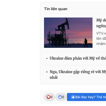
Tin liên quan
Mỹ dọ
ngừn
VTV.v
lên d
nhằm 
Ukraine đàm phán với Mỹ về th
Nga, Ukraine gặp riêng rẽ với M
nhất
0
0
Bài đọc hay? Thả t