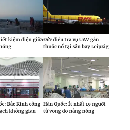
iết kiệm điện giữa
Đức điều tra vụ UAV gắn
 nóng
thuốc nổ tại sân bay Leipzig
c: Bắc Kinh công
Hàn Quốc: Ít nhất 19 người
oạch không gian
tử vong do nắng nóng