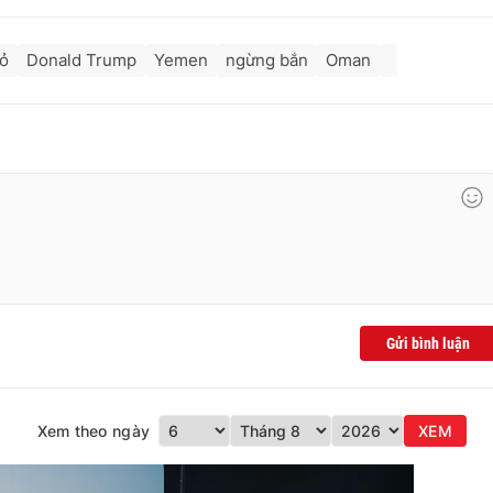
ỏ
Donald Trump
Yemen
ngừng bắn
Oman
Gửi bình luận
Xem theo ngày
XEM