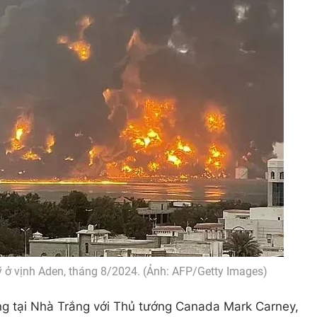
ỹ ở vịnh Aden, tháng 8/2024. (Ảnh: AFP/Getty Images)
ng tại Nhà Trắng với Thủ tướng Canada Mark Carney,