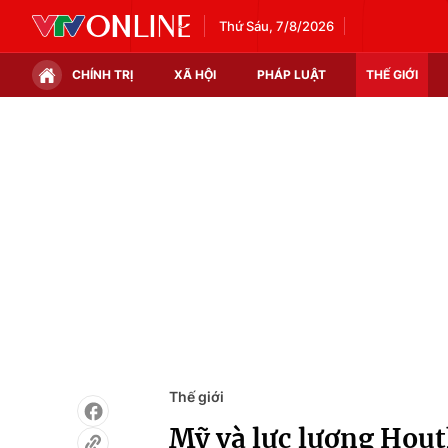
Thứ Sáu, 7/8/2026
CHÍNH TRỊ
XÃ HỘI
PHÁP LUẬT
THẾ GIỚI
Chính trị
Xã hội
Thế giới
Kinh tế
Tin tức
Tài chính
Thế giới đó đây
Thị trường
Câu chuyện quốc tế
Góc doanh nghiệp
Dữ liệu và đời sống
Thế giới
Mỹ và lực lượng Hout