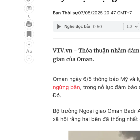
Ban Thời sự
07/05/2025 20:47 GMT+7
0
0:50
Nghe đọc bài
Giải trí
Đời sống
Điện ảnh
Du lịch
VTV.vn - Thỏa thuận nhằm đảm bả
Âm nhạc
Làm đẹp
gian của Oman.
Sao
Chất lượng cuộc sốn
Oman ngày 6/5 thông báo Mỹ và l
ngừng bắn
, trong nỗ lực đảm bảo 
Đỏ.
Bộ trưởng Ngoại giao Oman Badr A
xã hội rằng hai bên đã thống nhấ