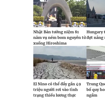
Nhật Bản tưởng niệm 81
Hungary t
năm vụ ném bom nguyên tử
đợt nắng
xuống Hiroshima
El Nino có thể đẩy gần 49
Trung Quố
triệu người rơi vào tình
bố quy h
trạng thiếu lương thực
ngầm