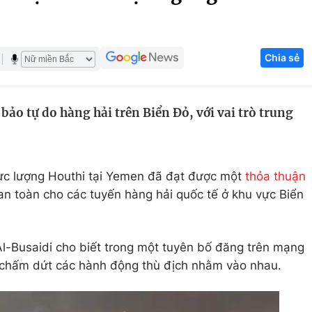
Góc ảnh
Chia sẻ
Giáo dục
Công nghệ
Tuyển sinh
Hitech Công ng
o tự do hàng hải trên Biển Đỏ, với vai trò trung
Học trực tuyến
Sản phẩm
g
Thị trường
Tư vấn
ực lượng Houthi tại Yemen đã đạt được một
thỏa thuận
an toàn cho các tuyến hàng hải quốc tế ở khu vực Biển
l-Busaidi cho biết trong một tuyên bố đăng trên mạng
t chấm dứt các hành động thù địch nhằm vào nhau.