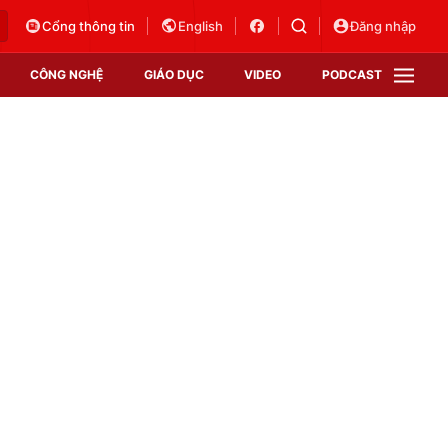
Cổng thông tin
English
Đăng nhập
CÔNG NGHỆ
GIÁO DỤC
VIDEO
PODCAST
VTV Money
VTV Thể thao
VTV Sức khoẻ
Bất động sản
Thị trường 24h
Tấm lòng Việt
Vươn mình bằng AI
VTV4
VTV8
VTV9
Lịch phát sóng
Giao lưu trực tuyến
Sự kiện