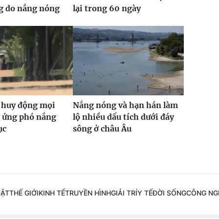
g do nắng nóng
lại trong 60 ngày
 huy động mọi
Nắng nóng và hạn hán làm
c ứng phó nắng
lộ nhiều dấu tích dưới đáy
ục
sông ở châu Âu
UẬT
THẾ GIỚI
KINH TẾ
TRUYỀN HÌNH
GIẢI TRÍ
Y TẾ
ĐỜI SỐNG
CÔNG NG