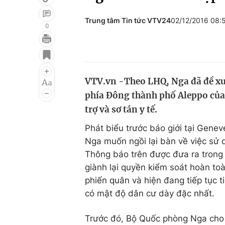
Trung tâm Tin tức VTV24
02/12/2016 08:
0
Giải trí
Đời sống
Điện ảnh
Du lịch
VTV.vn -Theo LHQ, Nga đã đề xuấ
Âm nhạc
Làm đẹp
phía Đông thành phố Aleppo của 
Sao
Chất lượng cuộc sốn
trợ và sơ tán y tế.
Phát biểu trước báo giới tại Gene
Nga muốn ngồi lại bàn về việc sử 
Thông báo trên được đưa ra trong 
giành lại quyền kiểm soát hoàn t
phiến quân và hiện đang tiếp tục t
có mật độ dân cư dày đặc nhất.
Trước đó, Bộ Quốc phòng Nga cho 