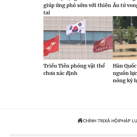
giúp ứng phó sớm với thiên
Âu tử von
tai
Triều Tiên phóng vật thể
Hàn Quốc
chưa xác định
nguồn lự
nóng kỷ l
CHÍNH TRỊ
XÃ HỘI
PHÁP L