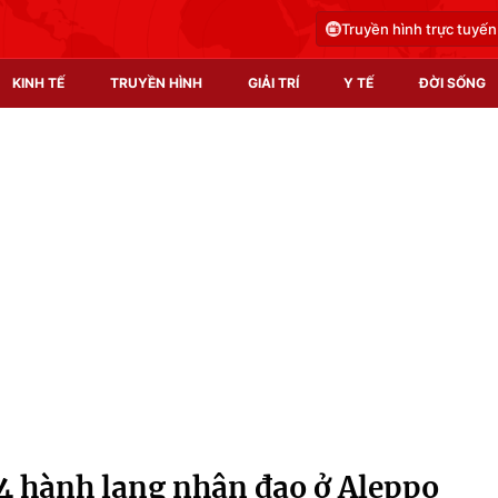
Truyền hình trực tuyến
KINH TẾ
TRUYỀN HÌNH
GIẢI TRÍ
Y TẾ
ĐỜI SỐNG
Pháp luật
Y tế
Truyền hình
Multimedia
Phim VTV
Video
Hậu trường
Shorts video
Nhân vật
Podcast
Khán giả
EMagazine
Giải sao mai
Photo
 4 hành lang nhân đạo ở Aleppo
Infographic