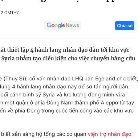
Góc ảnh
52 GMT+7
Chia sẻ
Giáo dục
Công nghệ
Tuyển sinh
Hitech Công ng
t thiết lập 4 hành lang nhân đạo dẫn tới khu vực
Học trực tuyến
Sản phẩm
Syria nhằm tạo điều kiện cho việc chuyển hàng cứu
g
Thị trường
Tư vấn
ve (Thụy Sĩ), cố vấn nhân đạo LHQ Jan Egeland cho biết
dụng 4 hành lang nhân đạo này để sơ tán người dân.
bối cảnh binh sỹ Syria và lực lượng đồng minh vừa
oàn một quận ở phía Đông Nam thành phố Aleppo từ tay
iến về phía Đông trong cuộc tiến công vào các khu vực
biết sẵn sàng hộ tống các cơ quan
viện trợ nhân đạo