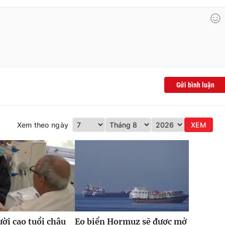
Gửi bình luận
Xem theo ngày
XEM
ời cao tuổi châu
Eo biển Hormuz sẽ được mở