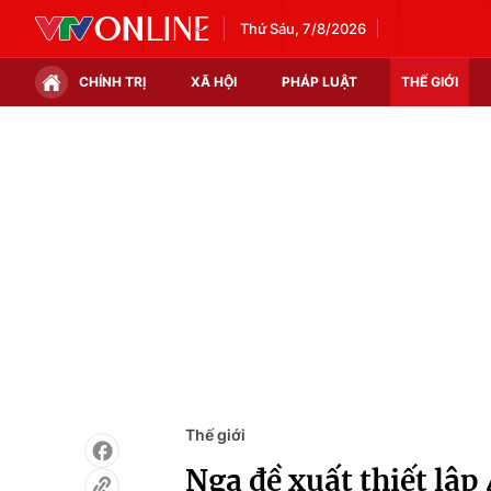
Thứ Sáu, 7/8/2026
CHÍNH TRỊ
XÃ HỘI
PHÁP LUẬT
THẾ GIỚI
Chính trị
Xã hội
Thế giới
Kinh tế
Tin tức
Tài chính
Thế giới đó đây
Thị trường
Câu chuyện quốc tế
Góc doanh nghiệp
Dữ liệu và đời sống
Thế giới
Nga đề xuất thiết lập