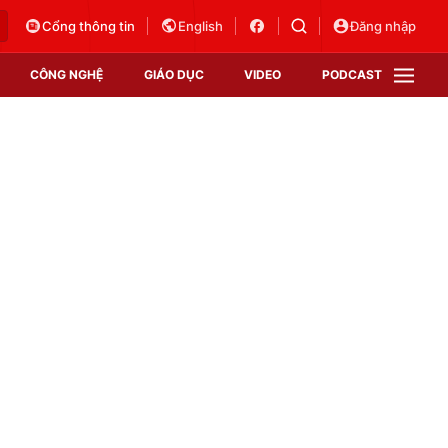
Cổng thông tin
English
Đăng nhập
CÔNG NGHỆ
GIÁO DỤC
VIDEO
PODCAST
VTV Money
VTV Thể thao
VTV Sức khoẻ
Bất động sản
Thị trường 24h
Tấm lòng Việt
Vươn mình bằng AI
VTV4
VTV8
VTV9
Lịch phát sóng
Giao lưu trực tuyến
Sự kiện