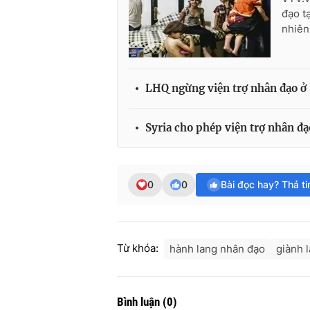
đạo t
nhiên
LHQ ngừng viện trợ nhân đạo ở 
Syria cho phép viện trợ nhân đ
0
0
Bài đọc hay? Thả t
Từ khóa:
hành lang nhân đạo
giành 
Bình luận
(
0
)