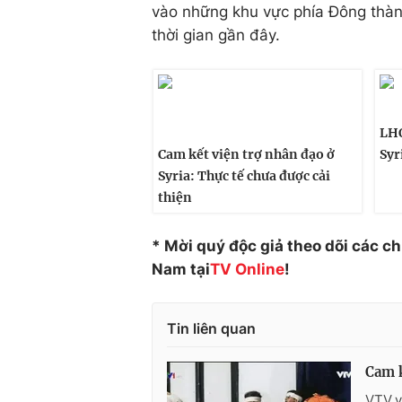
vào những khu vực phía Đông thàn
thời gian gần đây.
LHQ
Cam kết viện trợ nhân đạo ở
Syr
Syria: Thực tế chưa được cải
thiện
* Mời quý độc giả theo dõi các c
Nam tại
TV Online
!
Tin liên quan
Cam k
VTV.v