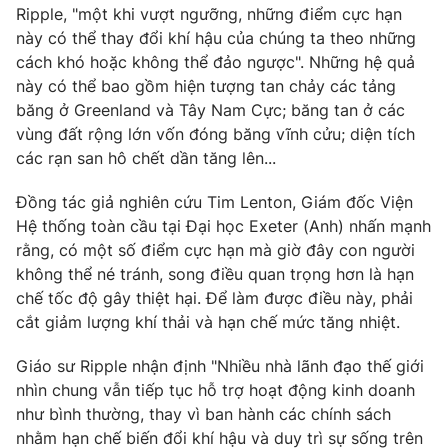
Email:
toasoan@vtv.vn
Ripple, "một khi vượt ngưỡng, những điểm cực hạn
Liên hệ quảng cáo:
024-7300.7108
này có thể thay đổi khí hậu của chúng ta theo những
cách khó hoặc không thể đảo ngược". Những hệ quả
này có thể bao gồm hiện tượng tan chảy các tảng
băng ở Greenland và Tây Nam Cực; băng tan ở các
vùng đất rộng lớn vốn đóng băng vĩnh cửu; diện tích
các rạn san hô chết dần tăng lên...
Đồng tác giả nghiên cứu Tim Lenton, Giám đốc Viện
Hệ thống toàn cầu tại Đại học Exeter (Anh) nhấn mạnh
rằng, có một số điểm cực hạn mà giờ đây con người
không thể né tránh, song điều quan trọng hơn là hạn
chế tốc độ gây thiệt hại. Để làm được điều này, phải
® Cấm sao chép dưới mọi hình thức nếu không có sự chấp
cắt giảm lượng khí thải và hạn chế mức tăng nhiệt.
thuận bằng văn bản. Ghi rõ nguồn VTV.vn khi phát hành lại
thông tin từ website này.
Giáo sư Ripple nhận định "Nhiều nhà lãnh đạo thế giới
nhìn chung vẫn tiếp tục hỗ trợ hoạt động kinh doanh
như bình thường, thay vì ban hành các chính sách
nhằm hạn chế biến đổi khí hậu và duy trì sự sống trên