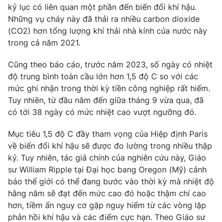
kỷ lục có liên quan một phần đến biến đổi khí hậu.
Những vụ cháy này đã thải ra nhiều carbon dioxide
(CO2) hơn tổng lượng khí thải nhà kính của nước này
trong cả năm 2021.
THỜI BÁO VTV
Cũng theo báo cáo, trước năm 2023, số ngày có nhiệt
độ trung bình toàn cầu lớn hơn 1,5 độ C so với các
Theo dõi báo trên
mức ghi nhận trong thời kỳ tiền công nghiệp rất hiếm.
Tuy nhiên, từ đầu năm đến giữa tháng 9 vừa qua, đã
Cơ quan chủ quản:
Đài Truyền hình Việt Nam
có tới 38 ngày có mức nhiệt cao vượt ngưỡng đó.
Cơ quan báo chí:
Thời báo VTV
Mục tiêu 1,5 độ C đầy tham vọng của Hiệp định Paris
Giấy phép hoạt động báo in và báo điện tử số 483/GP-BTTTT
cấp ngày 29/12/2023
về biến đổi khí hậu sẽ được đo lường trong nhiều thập
kỷ. Tuy nhiên, tác giả chính của nghiên cứu này, Giáo
Tổng Biên tập:
Vũ Thanh Thủy
sư William Ripple tại Đại học bang Oregon (Mỹ) cảnh
Phó Tổng Biên tập:
Nguyễn Thị Mỹ Hạnh, Phạm Quốc Thắng,
báo thế giới có thể đang bước vào thời kỳ mà nhiệt độ
Nguyễn Trọng Ninh
hằng năm sẽ đạt đến mức cao đó hoặc thậm chí cao
Tổng đài VTV:
024.38 355 931 - 024.38 355 932
hơn, tiềm ẩn nguy cơ gặp nguy hiểm từ các vòng lặp
Ðiện thoại Thời báo VTV:
024.66 897 897
phản hồi khí hậu và các điểm cực hạn. Theo Giáo sư