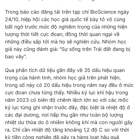
Phim VTV
Giải trí
Trong báo cáo đăng tải trên tạp chí BioScience ngày
Hậu trường
24/10, hiệp hội các học giả quốc tế bày tỏ vô cùng
Điện ảnh
Đời sống
Nhân vật
bất ngờ trước mức độ nghiêm trọng của những hiện
Âm nhạc
tượng thời tiết cực đoan, đồng thời quan ngại về
Du lịch
Khán giả
những điều sắp tới mà họ sẽ nghiên cứu. Nhóm học
Giáo dục
Sao
giả này cũng đánh giá: "Sự sống trên Trái đất đang bị
Làm đẹp
Giải sao mai
Tuyển sinh
bao vây".
Công nghệ
Chất lượng cuộc sống
Học trực tuyến
Qua phân tích dữ liệu gần đây về 35 dấu hiệu quan
Hitech Công nghệ tương lai
trọng của hành tinh, nhóm học giả trên phát hiện,
Giao lưu trực tuyến
trong số này có 20 dấu hiệu trong năm nay đều ở mức
Sản phẩm
cực đoan chưa từng thấy. Nhiều kỷ lục khí hậu trong
Lịch phát sóng
Thị trường
năm 2023 có biên độ chênh lệch lớn so với các mốc
kỷ lục từng ghi nhận trước đây, đặc biệt là nhiệt độ ở
Tư vấn
các đại dương, nơi hấp thụ gần như toàn bộ lượng
Chuyên mục khác
nhiệt dư thừa do ô nhiễm không khí mà con người gây
ra. Chỉ cần nhiệt độ tăng khoảng 1,2 độ C so với thời
Emagazine
Podcast
kỳ tiền công nghiệp đã gây ra hàng loạt hậu quả