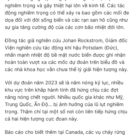
nghiêm trọng và gây thiệt hại lớn về kinh tế. Các tác
Photo
Infographic
động nghiêm trọng có thể xảy ra bao gồm các mối đe
dọa đối với đời sống biển và các rạn san hô cũng như
Video
sự gia tăng cường độ của các cơn bão nhiệt đới lớn.
Shorts video
Đồng tác giả nghiên cứu Johan Rockstrom, Giám đốc
VTV Money
VTV Thể thao
Viện nghiên cứu tác động khí hậu Potsdam (Đức),
nhấn mạnh nhiệt độ bề mặt nước biển được ghi nhận
VTV Sức khoẻ
hoàn toàn vượt xa các mốc dự đoán trên biểu đồ và
Bất động sản
các nhà khoa học vẫn chưa thể lý giải hiện tượng này.
Thị trường 24h
Tấm lòng Việt
Với dự đoán năm 2023 sẽ là năm nóng kỷ lục, nhiều
khu vực trên khắp hành tinh đã hứng chịu các đợt
VTV4
nắng nóng chết người. Nhiều quốc gia khác như Mỹ,
Vươn mình bằng AI
Trung Quốc, Ấn Độ... bị ảnh hưởng của lũ lụt nghiêm
trọng. Thậm chí tại một số nơi còn liên tiếp hứng chịu
VTV9
VTV8
cả hai hiện tượng cực đoan này.
Liên hệ tòa soạn
Báo cáo cho biết thêm tại Canada, các vụ cháy rừng
English