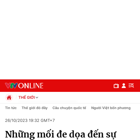
THẾ GIỚI
Chính trị
Tin tức
Thế giới đó đây
Câu chuyện quốc tế
Người Việt bốn phương
Xã hội
26/10/2023 19:32 GMT+7
Pháp luật
Chuyên mục
Kinh tế
Những mối đe dọa đến sự
Thể thao