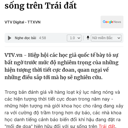
Chính trị
sống trên Trái đất
Truyền hình
Văn hóa - Giải trí
Xã hội
Y tế
VTV Digital - TTXVN
Đời sống
Pháp luật
Công nghệ
Nghe đọc bài
4:58
Giáo dục
Y tế
VTV.vn - Hiệp hội các học giả quốc tế bày tỏ sự
bất ngờ trước mức độ nghiêm trọng của những
Thế giới
hiện tượng thời tiết cực đoan, quan ngại về
những điều sắp tới mà họ sẽ nghiên cứu.
Tin tức
Kinh tế
Thế giới đó đây
Trong bản đánh giá về hàng loạt kỷ lục nắng nóng và
Tài chính
các hiện tượng thời tiết cực đoan trong năm nay -
Dữ liệu và đời sống
Câu chuyện quốc tế
những hiện tượng mà giới khoa học cho rằng đang xảy
Thị trường
ra với cường độ trầm trọng hơn dự báo, các nhà khoa
Truyền hình
Góc doanh nghiệp
học danh tiếng cảnh báo biến đổi khí hậu đang đặt ra
"mối đe dọa" hiện hữu đối với sự sống trên
Trái đất
.