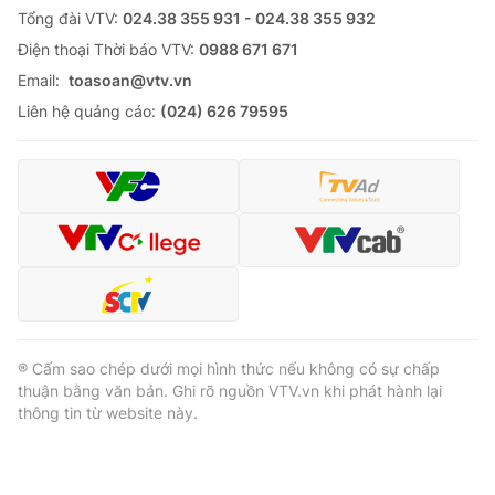
Tổng đài VTV:
024.38 355 931 - 024.38 355 932
Ðiện thoại Thời báo VTV:
0988 671 671
Email:
toasoan@vtv.vn
Liên hệ quảng cáo:
(024) 626 79595
® Cấm sao chép dưới mọi hình thức nếu không có sự chấp
thuận bằng văn bản. Ghi rõ nguồn VTV.vn khi phát hành lại
thông tin từ website này.