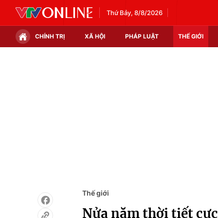
Thứ Bảy, 8/8/2026
CHÍNH TRỊ
XÃ HỘI
PHÁP LUẬT
THẾ GIỚI
Chính trị
Xã hội
Thế giới
Kinh tế
Tin tức
Tài chính
Thế giới đó đây
Thị trường
Câu chuyện quốc tế
Góc doanh nghiệp
Dữ liệu và đời sống
Thế giới
Nửa năm thời tiết cực