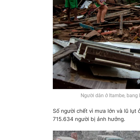
Người dân ở Itambe, bang B
Số người chết vì mưa lớn và lũ lụt 
715.634 người bị ảnh hưởng.