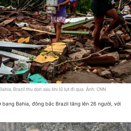
ahia, Brazil thu dọn sau khi lũ lụt đi qua. Ảnh: CNN
ở bang Bahia, đông bắc Brazil tăng lên 26 người, với