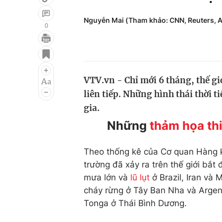
Nguyễn Mai (Tham khảo: CNN, Reuters, 
0
Giải trí
Đời sống
Điện ảnh
Du lịch
VTV.vn - Chỉ mới 6 tháng, thế giớ
Âm nhạc
Làm đẹp
liên tiếp. Những hình thái thời 
Sao
Chất lượng cuộc sốn
gia.
Những
thảm họa th
Theo thống kê của Cơ quan Hàng k
trường đã xảy ra trên thế giới bắ
mưa lớn và
lũ lụt
ở Brazil, Iran và 
cháy rừng ở Tây Ban Nha và Argent
Tonga ở Thái Bình Dương.