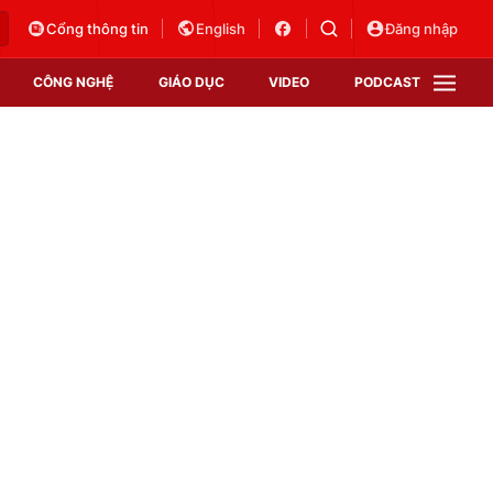
Cổng thông tin
English
Đăng nhập
CÔNG NGHỆ
GIÁO DỤC
VIDEO
PODCAST
VTV Money
VTV Thể thao
VTV Sức khoẻ
Bất động sản
Thị trường 24h
Tấm lòng Việt
Vươn mình bằng AI
VTV4
VTV8
VTV9
Lịch phát sóng
Giao lưu trực tuyến
Sự kiện