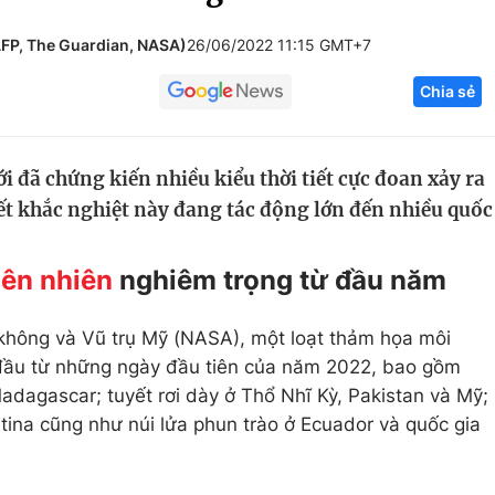
Góc ảnh
AFP, The Guardian, NASA)
26/06/2022 11:15 GMT+7
Chia sẻ
Giáo dục
Công nghệ
Tuyển sinh
Hitech Công ng
i đã chứng kiến nhiều kiểu thời tiết cực đoan xảy ra
Học trực tuyến
Sản phẩm
tiết khắc nghiệt này đang tác động lớn đến nhiều quốc
g
Thị trường
iên nhiên
nghiêm trọng từ đầu năm
Tư vấn
hông và Vũ trụ Mỹ (NASA), một loạt thảm họa môi
t đầu từ những ngày đầu tiên của năm 2022, bao gồm
Madagascar; tuyết rơi dày ở Thổ Nhĩ Kỳ, Pakistan và Mỹ;
ina cũng như núi lửa phun trào ở Ecuador và quốc gia