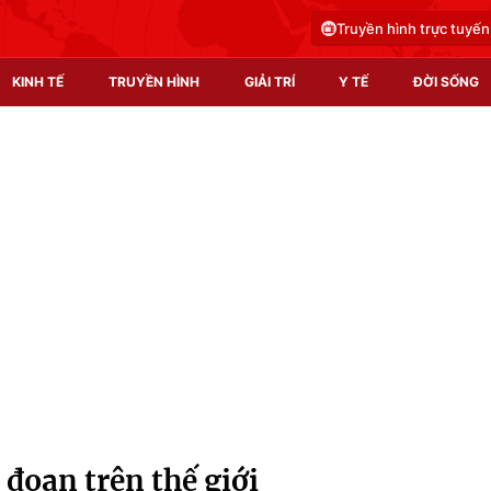
Truyền hình trực tuyến
KINH TẾ
TRUYỀN HÌNH
GIẢI TRÍ
Y TẾ
ĐỜI SỐNG
Pháp luật
Y tế
Truyền hình
Multimedia
Phim VTV
Video
Hậu trường
Shorts video
Nhân vật
Podcast
Khán giả
EMagazine
Giải sao mai
Photo
 đoan trên thế giới
Infographic