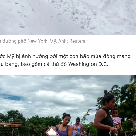
ín đường phố New York, Mỹ. Ảnh: Reuters.
ước Mỹ bị ảnh hưởng bởi một cơn bão mùa đông mang
iều bang, bao gồm cả thủ đô Washington D.C.