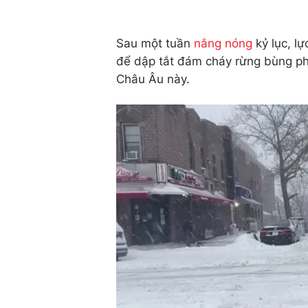
Sau một tuần
nắng nóng
kỷ lục, l
để dập tắt đám cháy rừng bùng ph
Châu Âu này.