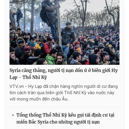
THỜI BÁO VTV
Theo dõi báo trên
Syria căng thẳng, người tị nạn dồn ứ ở biên giới Hy
Cơ quan chủ quản:
Đài Truyền hình Việt Nam
Lạp - Thổ Nhĩ Kỳ
Cơ quan báo chí:
Thời báo VTV
VTV.vn - Hy Lạp đã chặn hàng nghìn người di cư đang
Giấy phép hoạt động báo in và báo điện tử số 483/GP-BTTTT
tìm cách tràn qua biên giới Thổ Nhĩ Kỳ vào nước này
cấp ngày 29/12/2023
với mong muốn đến châu Âu.
Tổng Biên tập:
Vũ Thanh Thủy
Phó Tổng Biên tập:
Nguyễn Thị Mỹ Hạnh, Phạm Quốc Thắng,
Tổng thống Thổ Nhĩ Kỳ kêu gọi tái định cư tại
Nguyễn Trọng Ninh
miền Bắc Syria cho những người tị nạn
Tổng đài VTV:
024.38 355 931 - 024.38 355 932