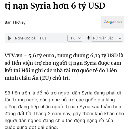
Chính trị
tị nạn Syria hơn 6 tỷ USD
Truyền hình
Văn hóa - Giải trí
Xã hội
Y tế
Ban Thời sự
Đời sống
Pháp luật
Công nghệ
Nghe đọc bài
1:01
Giáo dục
Y tế
VTV.vn - 5,6 tỷ euro, tương đương 6,13 tỷ USD là
số tiền viện trợ cho người tị nạn Syria được cam
Thế giới
kết tại Hội nghị các nhà tài trợ quốc tế do Liên
minh châu Âu (EU) chủ trì.
Tin tức
Kinh tế
Thế giới đó đây
Số tiền trên là để hỗ trợ người dân Syria đang phải di
Tài chính
tản trong nước, cũng như hỗ trợ các quốc gia láng
Dữ liệu và đời sống
Câu chuyện quốc tế
giềng đang tiếp nhận người tị nạn Syria sau thảm họa
Thị trường
động đất hồi tháng 2 năm nay, gây thêm khó khăn cho
Truyền hình
Góc doanh nghiệp
người dân nghèo đang chịu tác động nặng nề của
cuộc xung đột dai dẳng.