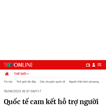
THẾ GIỚI
Chính trị
Tin tức
Thế giới đó đây
Câu chuyện quốc tế
Người Việt bốn phương
Xã hội
16/06/2023 16:37 GMT+7
Pháp luật
Chuyên mục
Kinh tế
Quốc tế cam kết hỗ trợ người
Thể thao