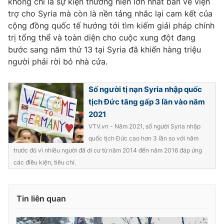
không chỉ là sự kiện thường niên lớn nhất bàn về viện
trợ cho Syria mà còn là nền tảng nhắc lại cam kết của
Photo
Infographic
cộng đồng quốc tế hướng tới tìm kiếm giải pháp chính
trị tổng thể và toàn diện cho cuộc xung đột đang
Video
Shorts video
bước sang năm thứ 13 tại Syria đã khiến hàng triệu
người phải rời bỏ nhà cửa.
VTV Money
VTV Thể thao
Số người tị nạn Syria nhập quốc
tịch Đức tăng gấp 3 lần vào năm
VTV Sức khoẻ
Bất động sản
2021
VTV.vn - Năm 2021, số người Syria nhập
Thị trường 24h
Tấm lòng Việt
quốc tịch Đức cao hơn 3 lần so với năm
trước đó vì nhiều người đã di cư từ năm 2014 đến năm 2016 đáp ứng
VTV4
Vươn mình bằng AI
các điều kiện, tiêu chí.
VTV9
VTV8
Tin liên quan
Liên hệ tòa soạn
English