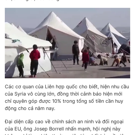
Phim VTV
Giải trí
Hậu trường
Điện ảnh
Đời sống
Nhân vật
Âm nhạc
Du lịch
Khán giả
Giáo dục
Sao
Làm đẹp
Giải sao mai
Tuyển sinh
Công nghệ
Chất lượng cuộc sống
Học trực tuyến
Hitech Công nghệ tương lai
Giao lưu trực tuyến
Sản phẩm
Các cơ quan của Liên hợp quốc cho biết, hiện nhu cầu
Lịch phát sóng
của Syria vô cùng lớn, đồng thời cảnh báo hiện mới
Thị trường
chỉ quyên góp được 10% trong tổng số tiền cần huy
Tư vấn
động cho cả năm nay.
Chuyên mục khác
Đại diện cấp cao về chính sách an ninh và đối ngoại
Emagazine
Podcast
của EU, ông Josep Borrell nhấn mạnh, hội nghị này