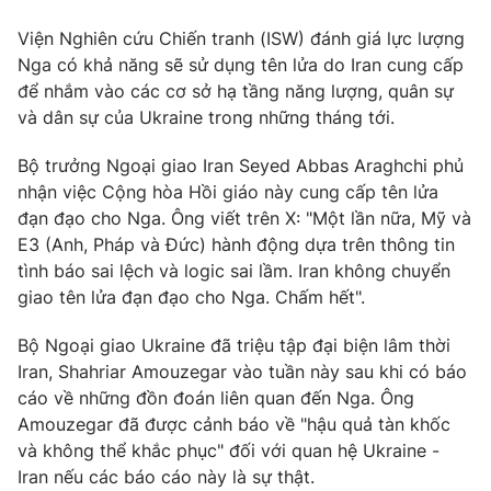
Email:
toasoan@vtv.vn
Liên hệ quảng cáo:
024-7300.7108
Viện Nghiên cứu Chiến tranh (ISW) đánh giá lực lượng
Nga có khả năng sẽ sử dụng tên lửa do Iran cung cấp
để nhắm vào các cơ sở hạ tầng năng lượng, quân sự
và dân sự của Ukraine trong những tháng tới.
Bộ trưởng Ngoại giao Iran Seyed Abbas Araghchi phủ
nhận việc Cộng hòa Hồi giáo này cung cấp tên lửa
đạn đạo cho Nga. Ông viết trên X: "Một lần nữa, Mỹ và
E3 (Anh, Pháp và Đức) hành động dựa trên thông tin
tình báo sai lệch và logic sai lầm. Iran không chuyển
giao tên lửa đạn đạo cho Nga. Chấm hết".
® Cấm sao chép dưới mọi hình thức nếu không có sự chấp
Bộ Ngoại giao Ukraine đã triệu tập đại biện lâm thời
thuận bằng văn bản. Ghi rõ nguồn VTV.vn khi phát hành lại
Iran, Shahriar Amouzegar vào tuần này sau khi có báo
thông tin từ website này.
cáo về những đồn đoán liên quan đến Nga. Ông
Amouzegar đã được cảnh báo về "hậu quả tàn khốc
và không thể khắc phục" đối với quan hệ Ukraine -
Iran nếu các báo cáo này là sự thật.