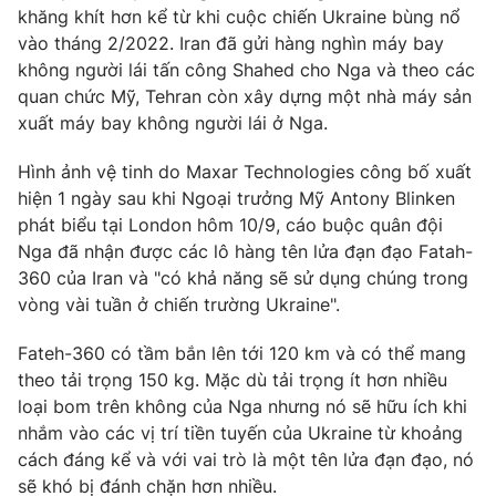
khăng khít hơn kể từ khi cuộc chiến Ukraine bùng nổ
vào tháng 2/2022. Iran đã gửi hàng nghìn máy bay
không người lái tấn công Shahed cho Nga và theo các
quan chức Mỹ, Tehran còn xây dựng một nhà máy sản
THỜI BÁO VTV
xuất máy bay không người lái ở Nga.
Hình ảnh vệ tinh do Maxar Technologies công bố xuất
Theo dõi báo trên
hiện 1 ngày sau khi Ngoại trưởng Mỹ Antony Blinken
phát biểu tại London hôm 10/9, cáo buộc quân đội
Cơ quan chủ quản:
Đài Truyền hình Việt Nam
Nga đã nhận được các lô hàng tên lửa đạn đạo Fatah-
Cơ quan báo chí:
Thời báo VTV
360 của Iran và "có khả năng sẽ sử dụng chúng trong
Giấy phép hoạt động báo in và báo điện tử số 483/GP-BTTTT
vòng vài tuần ở chiến trường Ukraine".
cấp ngày 29/12/2023
Tổng Biên tập:
Vũ Thanh Thủy
Fateh-360 có tầm bắn lên tới 120 km và có thể mang
theo tải trọng 150 kg. Mặc dù tải trọng ít hơn nhiều
Phó Tổng Biên tập:
Nguyễn Thị Mỹ Hạnh, Phạm Quốc Thắng,
loại bom trên không của Nga nhưng nó sẽ hữu ích khi
Nguyễn Trọng Ninh
nhắm vào các vị trí tiền tuyến của Ukraine từ khoảng
Tổng đài VTV:
024.38 355 931 - 024.38 355 932
cách đáng kể và với vai trò là một tên lửa đạn đạo, nó
Ðiện thoại Thời báo VTV:
024.66 897 897
sẽ khó bị đánh chặn hơn nhiều.