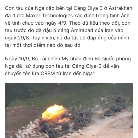
Phim VTV
Giải trí
Con tàu của Nga cập bến tại Cảng Olya 3 ở Astrakhan
Hậu trường
đã được Maxar Technologies xác định trong hình ảnh
Điện ảnh
vệ tinh chụp vào ngày 4/9. Theo dữ liệu theo dõi, con
Đời sống
Nhân vật
tàu trước đó đã đậu ở cảng Amirabad của Iran vào
Âm nhạc
Du lịch
ngày 29/8. Tuy nhiên, nó đã tắt bộ đáp ứng của mình
Khán giả
Giáo dục
Sao
tại một thời điểm nào đó sau đó.
Làm đẹp
Giải sao mai
Tuyển sinh
Ngày 10/9, Bộ Tài chính Mỹ nhận định Bộ Quốc phòng
Công nghệ
Chất lượng cuộc sống
Nga đã "sử dụng con tàu tại Cảng Olya-3 để vận
Học trực tuyến
Hitech Công nghệ tương lai
chuyển tên lửa CRBM từ Iran đến Nga".
Giao lưu trực tuyến
Sản phẩm
Lịch phát sóng
Thị trường
Tư vấn
Chuyên mục khác
Emagazine
Podcast