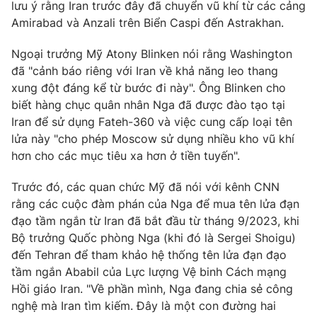
lưu ý rằng Iran trước đây đã chuyển vũ khí từ các cảng
Amirabad và Anzali trên Biển Caspi đến Astrakhan.
Ngoại trưởng Mỹ Atony Blinken nói rằng Washington
đã "cảnh báo riêng với Iran về khả năng leo thang
xung đột đáng kể từ bước đi này". Ông Blinken cho
biết hàng chục quân nhân Nga đã được đào tạo tại
Iran để sử dụng Fateh-360 và việc cung cấp loại tên
lửa này "cho phép Moscow sử dụng nhiều kho vũ khí
hơn cho các mục tiêu xa hơn ở tiền tuyến".
Trước đó, các quan chức Mỹ đã nói với kênh CNN
rằng các cuộc đàm phán của Nga để mua tên lửa đạn
đạo tầm ngắn từ Iran đã bắt đầu từ tháng 9/2023, khi
Bộ trưởng Quốc phòng Nga (khi đó là Sergei Shoigu)
đến Tehran để tham khảo hệ thống tên lửa đạn đạo
tầm ngắn Ababil của Lực lượng Vệ binh Cách mạng
Hồi giáo Iran. "Về phần mình, Nga đang chia sẻ công
nghệ mà Iran tìm kiếm. Đây là một con đường hai