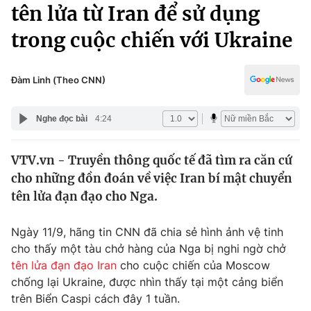
Chính trị
tên lửa từ Iran để sử dụng
Truyền hình
trong cuộc chiến với Ukraine
Văn hóa - Giải trí
Xã hội
Y tế
Đời sống
Đàm Linh (Theo CNN)
Pháp luật
Công nghệ
Giáo dục
Nghe đọc bài
4:24
Y tế
VTV.vn - Truyền thông quốc tế đã tìm ra căn cứ
Thế giới
cho những đồn đoán về việc Iran bí mật chuyển
Tin tức
tên lửa đạn đạo cho Nga.
Kinh tế
Thế giới đó đây
Ngày 11/9, hãng tin CNN đã chia sẻ hình ảnh vệ tinh
Tài chính
Dữ liệu và đời sống
cho thấy một tàu chở hàng của Nga bị nghi ngờ chở
Câu chuyện quốc tế
Thị trường
tên lửa đạn đạo
Iran
cho cuộc chiến của Moscow
chống lại Ukraine, được nhìn thấy tại một cảng biển
Truyền hình
Góc doanh nghiệp
trên Biển Caspi cách đây 1 tuần.