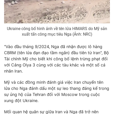
Photo
Infographic
Video
Shorts video
Ukraine công bố hình ảnh về tên lửa HIMARS do Mỹ sản
xuất tấn công mục tiêu Nga (Ảnh: NRC)
VTV Money
VTV Thể thao
"Vào đầu tháng 9/2024, Nga đã nhận được lô hàng
VTV Sức khoẻ
Bất động sản
CBRM (tên lửa đạn đạo tầm ngắn) đầu tiên từ Iran", Bộ
Tài chính Mỹ cho biết khi công bố lệnh trừng phạt đối
với Cảng Olya 3 cùng với các tàu khác và một số cá
Thị trường 24h
Tấm lòng Việt
nhân Iran.
VTV4
Vươn mình bằng AI
Mỹ và các đồng minh đánh giá việc Iran chuyển tên
lửa cho Nga đánh dấu một sự leo thang đáng kể trong
sự ủng hộ của Tehran đối với Moscow trong cuộc
VTV9
VTV8
xung đột Ukraine.
Liên hệ tòa soạn
English
Mối quan hệ quân sự giữa Iran và Nga đã trở nên