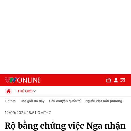
THẾ GIỚI
Chính trị
Tin tức
Thế giới đó đây
Câu chuyện quốc tế
Người Việt bốn phương
Xã hội
12/09/2024 15:51 GMT+7
Pháp luật
Chuyên mục
Kinh tế
Rộ bằng chứng việc Nga nhận
Thể thao