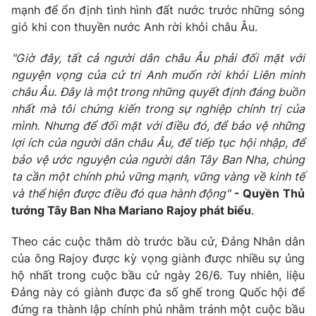
mạnh để ổn định tình hình đất nước trước những sóng
Photo
Infographic
gió khi con thuyền nước Anh rời khỏi châu Âu.
"Giờ đây, tất cả người dân châu Âu phải đối mặt với
Video
Shorts video
nguyện vọng của cử tri Anh muốn rời khỏi Liên minh
châu Âu. Đây là một trong những quyết định đáng buồn
VTV Money
VTV Thể thao
nhất mà tôi chứng kiến trong sự nghiệp chính trị của
mình. Nhưng để đối mặt với điều đó, để bảo vệ những
lợi ích của người dân châu Âu, để tiếp tục hội nhập, để
VTV Sức khoẻ
Bất động sản
bảo vệ ước nguyện của người dân Tây Ban Nha, chúng
ta cần một chính phủ vững mạnh, vững vàng về kinh tế
Thị trường 24h
Tấm lòng Việt
và thể hiện được điều đó qua hành động"
- Quyền Thủ
tướng Tây Ban Nha Mariano Rajoy phát biểu
.
VTV4
Vươn mình bằng AI
Theo các cuộc thăm dò trước bầu cử, Đảng Nhân dân
của ông Rajoy được kỳ vọng giành được nhiều sự ủng
VTV9
VTV8
hộ nhất trong cuộc bầu cử ngày 26/6. Tuy nhiên, liệu
Đảng này có giành được đa số ghế trong Quốc hội để
Liên hệ tòa soạn
đứng ra thành lập chính phủ nhằm tránh một cuộc bầu
English