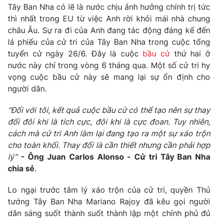
Phim VTV
Tây Ban Nha có lẽ là nước chịu ảnh hưởng chính trị tức
Giải trí
thì nhất trong EU từ việc Anh rời khỏi mái nhà chung
Hậu trường
châu Âu. Sự ra đi của Anh đang tác động đáng kể đến
Điện ảnh
Đời sống
Nhân vật
lá phiếu của cử tri của Tây Ban Nha trong cuộc tổng
Âm nhạc
tuyển cử ngày 26/6. Đây là cuộc
bầu cử
thứ hai ở
Du lịch
Khán giả
nước này chỉ trong vòng 6 tháng qua. Một số cử tri hy
Giáo dục
Sao
vọng cuộc bầu cử này sẽ mang lại sự ổn định cho
Làm đẹp
Giải sao mai
Tuyển sinh
người dân.
Công nghệ
Chất lượng cuộc sống
Học trực tuyến
"Đối với tôi, kết quả cuộc bầu cử có thể tạo nên sự thay
Hitech Công nghệ tương lai
đổi đôi khi là tích cực, đôi khi là cực đoan. Tuy nhiên,
Giao lưu trực tuyến
cách mà cử tri Anh làm lại đang tạo ra một sự xáo trộn
Sản phẩm
cho toàn khối. Thay đổi là cần thiết nhưng cần phải hợp
Lịch phát sóng
Thị trường
lý"
- Ông Juan Carlos Alonso - Cử tri Tây Ban Nha
chia sẻ
.
Tư vấn
Chuyên mục khác
Lo ngại trước tâm lý xáo trộn của cử tri, quyền Thủ
tướng Tây Ban Nha Mariano Rajoy đã kêu gọi người
Emagazine
Podcast
dân sáng suốt thành suốt thành lập một chính phủ đủ