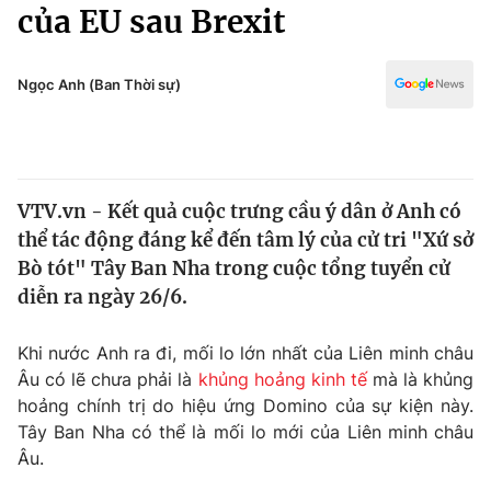
Chính trị
của EU sau Brexit
Truyền hình
Văn hóa - Giải trí
Xã hội
Y tế
Ngọc Anh (Ban Thời sự)
Đời sống
Pháp luật
Công nghệ
Giáo dục
Y tế
VTV.vn - Kết quả cuộc trưng cầu ý dân ở Anh có
thể tác động đáng kể đến tâm lý của cử tri "Xứ sở
Thế giới
Bò tót" Tây Ban Nha trong cuộc tổng tuyển cử
diễn ra ngày 26/6.
Tin tức
Kinh tế
Thế giới đó đây
Khi nước Anh ra đi, mối lo lớn nhất của Liên minh châu
Tài chính
Âu có lẽ chưa phải là
khủng hoảng kinh tế
mà là khủng
Dữ liệu và đời sống
Câu chuyện quốc tế
hoảng chính trị do hiệu ứng Domino của sự kiện này.
Thị trường
Tây Ban Nha có thể là mối lo mới của Liên minh châu
Truyền hình
Góc doanh nghiệp
Âu.