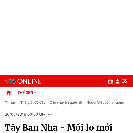
THẾ GIỚI
Chính trị
Tin tức
Thế giới đó đây
Câu chuyện quốc tế
Người Việt bốn phương
Xã hội
26/06/2016 00:00 GMT+7
Pháp luật
Chuyên mục
Kinh tế
Tây Ban Nha - Mối lo mới
Thể thao