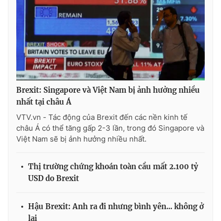
Ðiện thoại Thời báo VTV:
024.66 897 897
Email:
toasoan@vtv.vn
Liên hệ quảng cáo:
024-7300.7108
Brexit: Singapore và Việt Nam bị ảnh hưởng nhiều
nhất tại châu Á
VTV.vn - Tác động của Brexit đến các nền kinh tế
châu Á có thể tăng gấp 2-3 lần, trong đó Singapore và
Việt Nam sẽ bị ảnh hưởng nhiều nhất.
Thị trường chứng khoán toàn cầu mất 2.100 tỷ
® Cấm sao chép dưới mọi hình thức nếu không có sự chấp
USD do Brexit
thuận bằng văn bản. Ghi rõ nguồn VTV.vn khi phát hành lại
thông tin từ website này.
Hậu Brexit: Anh ra đi nhưng bình yên... không ở
lại