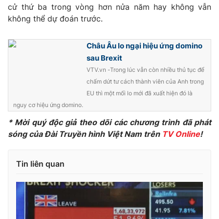
cử thứ ba trong vòng hơn nửa năm hay không vẫn
không thể dự đoán trước.
Châu Âu lo ngại hiệu ứng domino
THỜI BÁO VTV
sau Brexit
VTV.vn -Trong lúc vẫn còn nhiều thủ tục để
chấm dứt tư cách thành viên của Anh trong
Theo dõi báo trên
EU thì một mối lo mới đã xuất hiện đó là
nguy cơ hiệu ứng domino.
* Mời quý độc giả theo dõi các chương trình đã phát
Cơ quan chủ quản:
Đài Truyền hình Việt Nam
sóng của Đài Truyền hình Việt Nam trên
TV Online
!
Cơ quan báo chí:
Thời báo VTV
Giấy phép hoạt động báo in và báo điện tử số 483/GP-BTTTT
cấp ngày 29/12/2023
Tin liên quan
Tổng Biên tập:
Vũ Thanh Thủy
Phó Tổng Biên tập:
Nguyễn Thị Mỹ Hạnh, Phạm Quốc Thắng,
Nguyễn Trọng Ninh
Tổng đài VTV:
024.38 355 931 - 024.38 355 932