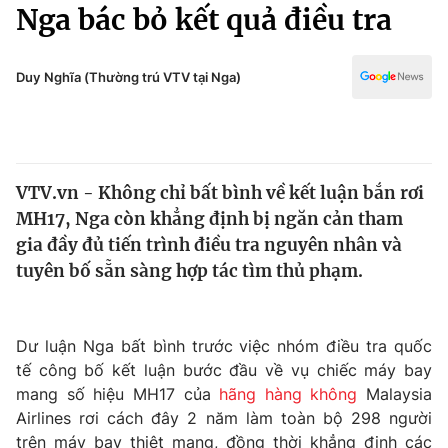
Chính trị
Nga bác bỏ kết quả điều tra
Truyền hình
Văn hóa - Giải trí
Xã hội
Y tế
Duy Nghĩa (Thường trú VTV tại Nga)
Đời sống
Pháp luật
Công nghệ
Giáo dục
Y tế
VTV.vn - Không chỉ bất bình về kết luận bắn rơi
MH17, Nga còn khẳng định bị ngăn cản tham
Thế giới
gia đầy đủ tiến trình điều tra nguyên nhân và
tuyên bố sẵn sàng hợp tác tìm thủ phạm.
Tin tức
Kinh tế
Thế giới đó đây
Tài chính
Dư luận Nga bất bình trước việc nhóm điều tra quốc
Dữ liệu và đời sống
Câu chuyện quốc tế
tế công bố kết luận bước đầu về vụ chiếc máy bay
Thị trường
mang số hiệu MH17 của
hãng hàng không
Malaysia
Truyền hình
Góc doanh nghiệp
Airlines rơi cách đây 2 năm làm toàn bộ 298 người
trên máy bay thiệt mạng, đồng thời khẳng định các