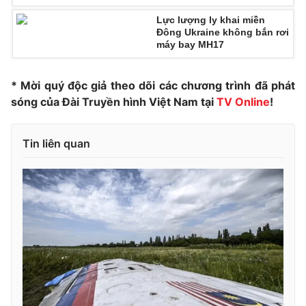
Lực lượng ly khai miền
Đông Ukraine không bắn rơi
máy bay MH17
THỜI BÁO VTV
* Mời quý độc giả theo dõi các chương trình đã phát
sóng của Đài Truyền hình Việt Nam tại
TV Online
!
Theo dõi báo trên
Tin liên quan
Cơ quan chủ quản:
Đài Truyền hình Việt Nam
Cơ quan báo chí:
Thời báo VTV
Giấy phép hoạt động báo in và báo điện tử số 483/GP-BTTTT
cấp ngày 29/12/2023
Tổng Biên tập:
Vũ Thanh Thủy
Phó Tổng Biên tập:
Nguyễn Thị Mỹ Hạnh, Phạm Quốc Thắng,
Nguyễn Trọng Ninh
Tổng đài VTV:
024.38 355 931 - 024.38 355 932