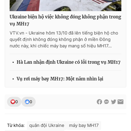
Ðiện thoại Thời báo VTV:
024.66 897 897
Email:
toasoan@vtv.vn
Ukraine biện hộ việc không đóng không phận trong
Liên hệ quảng cáo:
024-7300.7108
vụ MH17
VTV.vn - Ukraine hôm 13/10 đã lên tiếng biện hộ cho
quyết định không đóng không phận ở miền Đông
nước này, khi chiếc máy bay mang số hiệu MH17...
Hà Lan nhận định Ukraine có lỗi trong vụ MH17
Vụ rơi máy bay MH17: Một năm nhìn lại
0
0
® Cấm sao chép dưới mọi hình thức nếu không có sự chấp
thuận bằng văn bản. Ghi rõ nguồn VTV.vn khi phát hành lại
thông tin từ website này.
Từ khóa:
quân đội Ukraine
máy bay MH17