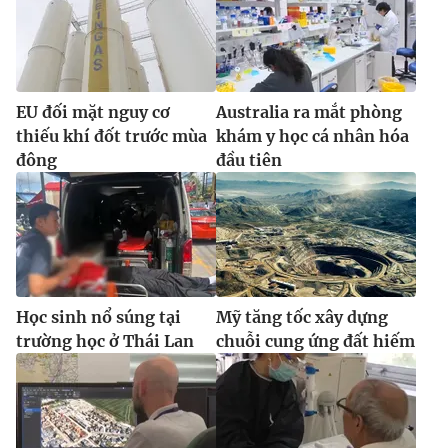
EU đối mặt nguy cơ
Australia ra mắt phòng
thiếu khí đốt trước mùa
khám y học cá nhân hóa
đông
đầu tiên
Học sinh nổ súng tại
Mỹ tăng tốc xây dựng
trường học ở Thái Lan
chuỗi cung ứng đất hiếm