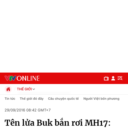
THẾ GIỚI
Chính trị
Tin tức
Thế giới đó đây
Câu chuyện quốc tế
Người Việt bốn phương
Xã hội
29/09/2016 08:42 GMT+7
Pháp luật
Chuyên mục
Kinh tế
Tên lửa Buk bắn rơi MH17:
Thể thao