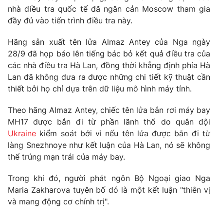
Phim VTV
nhà điều tra quốc tế đã ngăn cản Moscow tham gia
Giải trí
đầy đủ vào tiến trình điều tra này.
Hậu trường
Điện ảnh
Đời sống
Nhân vật
Hãng sản xuất tên lửa Almaz Antey của Nga ngày
Âm nhạc
28/9 đã họp báo lên tiếng bác bỏ kết quả điều tra của
Du lịch
Khán giả
các nhà điều tra Hà Lan, đồng thời khẳng định phía Hà
Giáo dục
Sao
Lan đã không đưa ra được những chi tiết kỹ thuật cần
Làm đẹp
Giải sao mai
Tuyển sinh
thiết bởi họ chỉ dựa trên dữ liệu mô hình máy tính.
Công nghệ
Chất lượng cuộc sống
Học trực tuyến
Theo hãng Almaz Antey, chiếc tên lửa bắn rơi máy bay
Hitech Công nghệ tương lai
MH17 được bắn đi từ phần lãnh thổ do quân đội
Giao lưu trực tuyến
Ukraine
kiểm soát bởi vì nếu tên lửa được bắn đi từ
Sản phẩm
làng Snezhnoye như kết luận của Hà Lan, nó sẽ không
Lịch phát sóng
Thị trường
thể trúng mạn trái của máy bay.
Tư vấn
Trong khi đó, người phát ngôn Bộ Ngoại giao Nga
Chuyên mục khác
Maria Zakharova tuyên bố đó là một kết luận "thiên vị
và mang động cơ chính trị".
Emagazine
Podcast