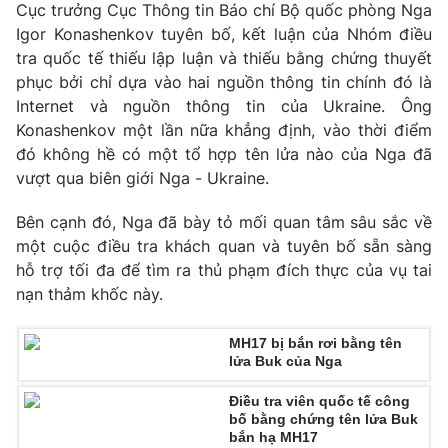
Cục trưởng Cục Thông tin Báo chí Bộ quốc phòng Nga
Photo
Infographic
Igor Konashenkov tuyên bố, kết luận của Nhóm điều
tra quốc tế thiếu lập luận và thiếu bằng chứng thuyết
phục bởi chỉ dựa vào hai nguồn thông tin chính đó là
Video
Shorts video
Internet và nguồn thông tin của Ukraine. Ông
Konashenkov một lần nữa khẳng định, vào thời điểm
VTV Money
VTV Thể thao
đó không hề có một tổ hợp tên lửa nào của Nga đã
vượt qua biên giới Nga - Ukraine.
VTV Sức khoẻ
Bất động sản
Bên cạnh đó, Nga đã bày tỏ mối quan tâm sâu sắc về
một cuộc điều tra khách quan và tuyên bố sẵn sàng
Thị trường 24h
Tấm lòng Việt
hỗ trợ tối đa để tìm ra thủ phạm đích thực của vụ tai
nạn thảm khốc này.
VTV4
Vươn mình bằng AI
MH17 bị bắn rơi bằng tên
lửa Buk của Nga
VTV9
VTV8
Điều tra viên quốc tế công
bố bằng chứng tên lửa Buk
Liên hệ tòa soạn
English
bắn hạ MH17