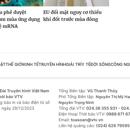
u phê duyệt
EU đối mặt nguy cơ thiếu
cúm mùa ứng dụng
khí đốt trước mùa đông
hệ mRNA
UẬT
THẾ GIỚI
KINH TẾ
TRUYỀN HÌNH
GIẢI TRÍ
Y TẾ
ĐỜI SỐNG
CÔNG NG
Đài Truyền hình Việt Nam
Tổng Biên tập:
Vũ Thanh Thủy
hời báo VTV
Phó Tổng Biên tập:
Nguyễn Thị Mỹ Hạ
g báo in và báo điện tử số
Nguyễn Trọng Ninh
 ngày 29/12/2023
Tổng đài VTV:
024.38 355 931 - 024
Ðiện thoại Thời báo VTV:
0988 671 6
Email:
toasoan@vtv.vn
Liên hệ quảng cáo:
(024) 626 79595