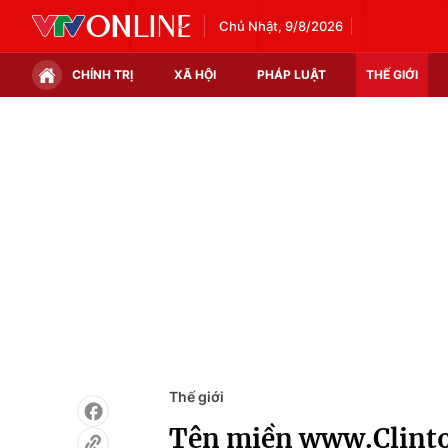
Chủ Nhật, 9/8/2026
CHÍNH TRỊ
XÃ HỘI
PHÁP LUẬT
THẾ GIỚI
Chính trị
Xã hội
Thế giới
Kinh tế
Tin tức
Tài chính
Thế giới đó đây
Thị trường
Câu chuyện quốc tế
Góc doanh nghiệp
Dữ liệu và đời sống
Thế giới
Tên miền www.Clinto