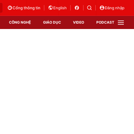
Cổng thông tin
English
Đăng nhập
CÔNG NGHỆ
GIÁO DỤC
VIDEO
PODCAST
VTV Money
VTV Thể thao
VTV Sức khoẻ
Bất động sản
Thị trường 24h
Tấm lòng Việt
Vươn mình bằng AI
VTV4
VTV8
VTV9
Lịch phát sóng
Giao lưu trực tuyến
Sự kiện