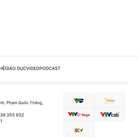
HỆ
GIÁO DỤC
VIDEO
PODCAST
nh, Phạm Quốc Thắng,
.38 355 932
71