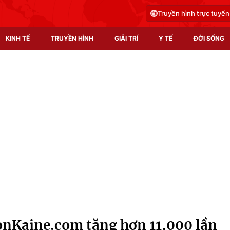
Truyền hình trực tuyến
KINH TẾ
TRUYỀN HÌNH
GIẢI TRÍ
Y TẾ
ĐỜI SỐNG
Pháp luật
Y tế
Truyền hình
Multimedia
Phim VTV
Video
Hậu trường
Shorts video
Nhân vật
Podcast
Khán giả
EMagazine
Giải sao mai
Photo
nKaine.com tăng hơn 11,000 lần
Infographic