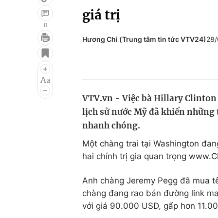
giá trị
0
Hương Chi (Trung tâm tin tức VTV24)
28/
Giải trí
Đời sống
Điện ảnh
Du lịch
Âm nhạc
Làm đẹp
VTV.vn - Việc bà Hillary Clinto
Sao
Chất lượng cuộc sốn
lịch sử nước Mỹ đã khiến những t
nhanh chóng.
Một chàng trai tại Washington đan
hai chính trị gia quan trọng www.
Anh chàng Jeremy Pegg đã mua tên
chàng đang rao bán đường link m
với giá 90.000 USD, gấp hơn 11.000