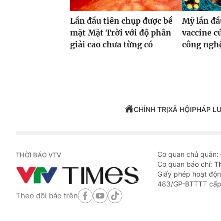
Lần đầu tiên chụp được bề
Mỹ lần đầ
mặt Mặt Trời với độ phân
vaccine 
giải cao chưa từng có
công ng
CHÍNH TRỊ
XÃ HỘI
PHÁP L
Cơ quan chủ quản:
THỜI BÁO VTV
Cơ quan báo chí:
T
Giấy phép hoạt độn
483/GP-BTTTT cấp
Theo dõi báo trên