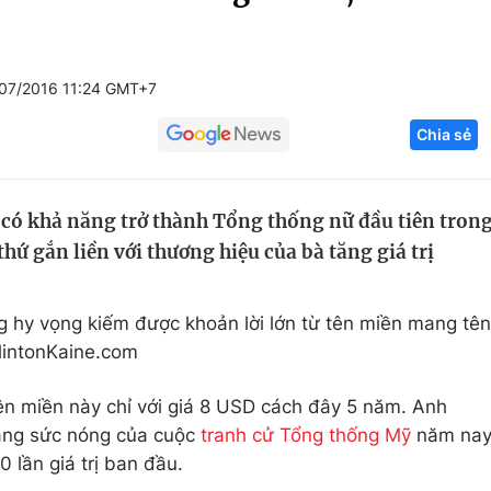
Góc ảnh
07/2016 11:24 GMT+7
Giáo dục
Công nghệ
Chia sẻ
Tuyển sinh
Hitech Công ng
Học trực tuyến
Sản phẩm
n có khả năng trở thành Tổng thống nữ đầu tiên tron
g
Thị trường
hứ gắn liền với thương hiệu của bà tăng giá trị
Tư vấn
g hy vọng kiếm được khoản lời lớn từ tên miền mang tên
ClintonKaine.com
 miền này chỉ với giá 8 USD cách đây 5 năm. Anh
ang sức nóng của cuộc
tranh cử Tổng thống Mỹ
năm na
 lần giá trị ban đầu.