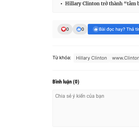
Hillary Clinton trở thành “tâm 
0
0
Bài đọc hay? Thả t
Từ khóa:
Hillary Clinton
www.Clinto
Bình luận
(
0
)