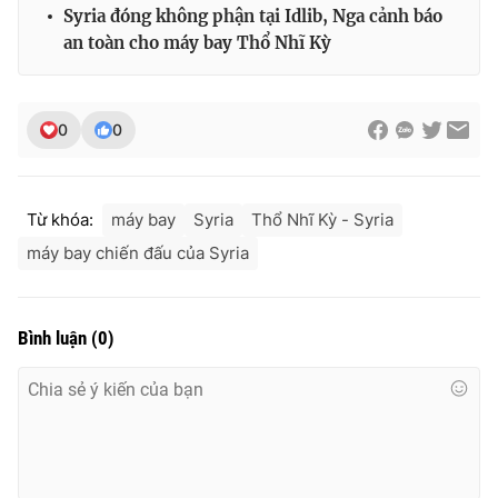
Ðiện thoại Thời báo VTV:
024.66 897 897
Syria đóng không phận tại Idlib, Nga cảnh báo
an toàn cho máy bay Thổ Nhĩ Kỳ
Email:
toasoan@vtv.vn
Liên hệ quảng cáo:
024-7300.7108
0
0
Từ khóa:
máy bay
Syria
Thổ Nhĩ Kỳ - Syria
máy bay chiến đấu của Syria
Bình luận
(
0
)
® Cấm sao chép dưới mọi hình thức nếu không có sự chấp
thuận bằng văn bản. Ghi rõ nguồn VTV.vn khi phát hành lại
thông tin từ website này.