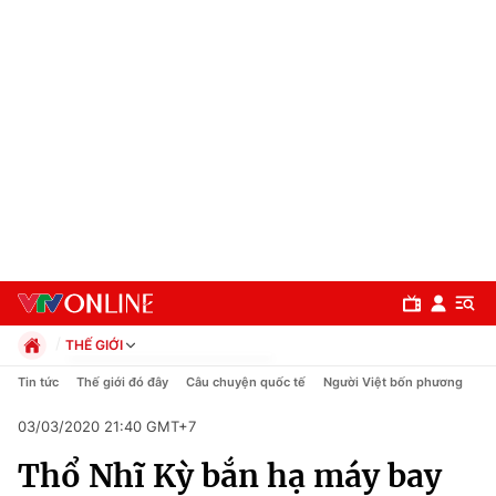
THẾ GIỚI
Chính trị
Tin tức
Thế giới đó đây
Câu chuyện quốc tế
Người Việt bốn phương
Xã hội
03/03/2020 21:40 GMT+7
Pháp luật
Chuyên mục
Kinh tế
Thổ Nhĩ Kỳ bắn hạ máy bay
Thể thao