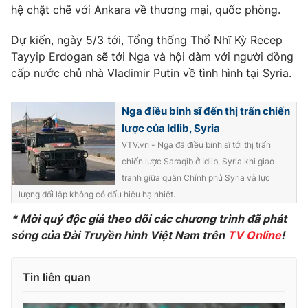
hệ chặt chẽ với Ankara về thương mại, quốc phòng.
Photo
Infographic
Dự kiến, ngày 5/3 tới, Tổng thống Thổ Nhĩ Kỳ Recep
Tayyip Erdogan sẽ tới Nga và hội đàm với người đồng
Video
Shorts video
cấp nước chủ nhà Vladimir Putin về tình hình tại Syria.
VTV Money
VTV Thể thao
Nga điều binh sĩ đến thị trấn chiến
lược của Idlib, Syria
VTV Sức khoẻ
Bất động sản
VTV.vn - Nga đã điều binh sĩ tới thị trấn
chiến lược Saraqib ở Idlib, Syria khi giao
tranh giữa quân Chính phủ Syria và lực
Thị trường 24h
Tấm lòng Việt
lượng đối lập không có dấu hiệu hạ nhiệt.
* Mời quý độc giả theo dõi các chương trình đã phát
VTV4
Vươn mình bằng AI
sóng của Đài Truyền hình Việt Nam trên
TV Online
!
VTV9
VTV8
Tin liên quan
Liên hệ tòa soạn
English