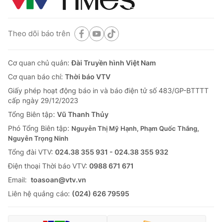
Theo dõi báo trên
Cơ quan chủ quản:
Đài Truyền hình Việt Nam
Cơ quan báo chí:
Thời báo VTV
Giấy phép hoạt động báo in và báo điện tử số 483/GP-BTTTT
cấp ngày 29/12/2023
Tổng Biên tập:
Vũ Thanh Thủy
Phó Tổng Biên tập:
Nguyễn Thị Mỹ Hạnh, Phạm Quốc Thắng,
Nguyễn Trọng Ninh
Tổng đài VTV:
024.38 355 931 - 024.38 355 932
Ðiện thoại Thời báo VTV:
0988 671 671
Email:
toasoan@vtv.vn
Liên hệ quảng cáo:
(024) 626 79595