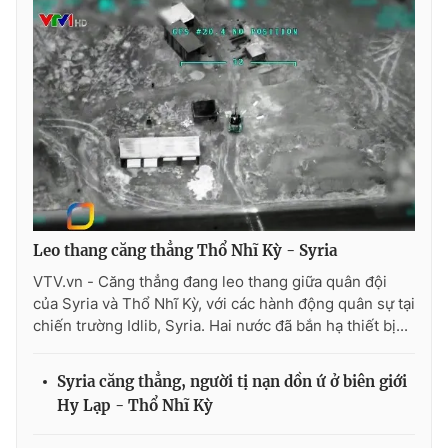
THỜI BÁO VTV
Theo dõi báo trên
Leo thang căng thẳng Thổ Nhĩ Kỳ - Syria
Cơ quan chủ quản:
Đài Truyền hình Việt Nam
Cơ quan báo chí:
Thời báo VTV
VTV.vn - Căng thẳng đang leo thang giữa quân đội
của Syria và Thổ Nhĩ Kỳ, với các hành động quân sự tại
Giấy phép hoạt động báo in và báo điện tử số 483/GP-BTTTT
chiến trường Idlib, Syria. Hai nước đã bắn hạ thiết bị...
cấp ngày 29/12/2023
Tổng Biên tập:
Vũ Thanh Thủy
Syria căng thẳng, người tị nạn dồn ứ ở biên giới
Phó Tổng Biên tập:
Nguyễn Thị Mỹ Hạnh, Phạm Quốc Thắng,
Nguyễn Trọng Ninh
Hy Lạp - Thổ Nhĩ Kỳ
Tổng đài VTV:
024.38 355 931 - 024.38 355 932