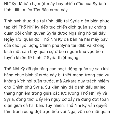
Phim VTV
Nhĩ Kỳ đã bắn hạ một máy bay chiến đấu của Syria ở
Giải trí
tỉnh Idlib, miền Tây Bắc nước này.
Hậu trường
Điện ảnh
Đời sống
Tình hình thực địa tại tỉnh Idlib tại Syria diễn biến phức
Nhân vật
Âm nhạc
tạp khi Thổ Nhĩ Kỳ tiếp tục chiến dịch quân sự chống
Du lịch
Khán giả
quân đội chính quyền Syria được Nga ủng hộ tại đây.
Giáo dục
Sao
Ngày 1/3, quân đội Thổ Nhĩ Kỳ đã bắn hạ hai máy bay
Làm đẹp
Giải sao mai
của các lực lượng Chính phủ Syria tại Idlib và không
Tuyển sinh
Công nghệ
Chất lượng cuộc sống
kích một sân bay quân sự ở bên ngoài khu vực tiền
Học trực tuyến
tuyến khiến 19 binh sĩ Syria thiệt mạng.
Hitech Công nghệ tương lai
Giao lưu trực tuyến
Thổ Nhĩ Kỳ đã gia tăng các hoạt động quân sự sau khi
Sản phẩm
hàng chục binh sĩ nước này bị thiệt mạng trong các vụ
Lịch phát sóng
Thị trường
không kích hồi tuần trước, mà Ankara quy trách nhiệm
cho Chính phủ Syria. Sự kiện này đã đánh dấu sự leo
Tư vấn
thang nghiêm trọng giữa các lực lượng Thổ Nhĩ Kỳ và
Chuyên mục khác
Syria, đồng thời dấy lên nguy cơ xảy ra đụng đột toàn
diện giữa cả hai bên. Tuy nhiên, Thổ Nhĩ Kỳ vẫn quyết
Emagazine
Podcast
tâm tránh xung đột trực tiếp với Nga, vốn có mối quan