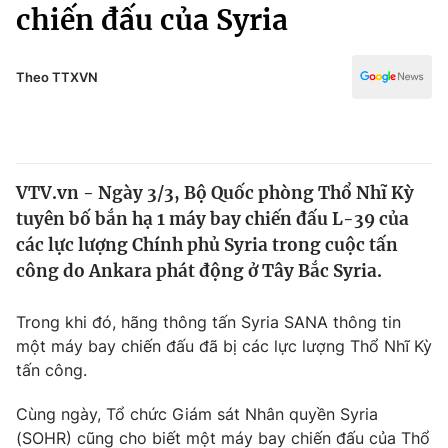
Chính trị
chiến đấu của Syria
Truyền hình
Văn hóa - Giải trí
Xã hội
Y tế
Theo TTXVN
Đời sống
Pháp luật
Công nghệ
Giáo dục
Y tế
VTV.vn - Ngày 3/3, Bộ Quốc phòng Thổ Nhĩ Kỳ
tuyên bố bắn hạ 1 máy bay chiến đấu L-39 của
Thế giới
các lực lượng Chính phủ Syria trong cuộc tấn
công do Ankara phát động ở Tây Bắc Syria.
Tin tức
Kinh tế
Thế giới đó đây
Trong khi đó, hãng thông tấn Syria SANA thông tin
Tài chính
một máy bay chiến đấu đã bị các lực lượng Thổ Nhĩ Kỳ
Dữ liệu và đời sống
Câu chuyện quốc tế
tấn công.
Thị trường
Truyền hình
Cùng ngày, Tổ chức Giám sát Nhân quyền Syria
Góc doanh nghiệp
(SOHR) cũng cho biết một máy bay chiến đấu của Thổ