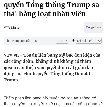
Chính trị
quyền Tổng thống Trump sa
Truyền hình
thải hàng loạt nhân viên
Văn hóa - Giải trí
Xã hội
Y tế
Đời sống
VTV Digital
Pháp luật
Công nghệ
Giáo dục
Nghe đọc bài
0:58
Y tế
VTV.vn - Tòa án liên bang Mỹ bác đơn kiện của
Thế giới
các công đoàn, khẳng định không có thẩm
Tin tức
quyền can thiệp vào quyết định cắt giảm lao
Kinh tế
động của chính quyền Tổng thống Donald
Thế giới đó đây
Trump.
Tài chính
Dữ liệu và đời sống
Câu chuyện quốc tế
Thị trường
Thẩm phán liên bang Mỹ tuyên bố tòa án không có
Truyền hình
Góc doanh nghiệp
thẩm quyền giải quyết khiếu nại của các công đoàn về