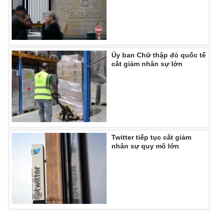
THỜI BÁO VTV
Ủy ban Chữ thập đỏ quốc tế
cắt giảm nhân sự lớn
Theo dõi báo trên
Cơ quan chủ quản:
Đài Truyền hình Việt Nam
Cơ quan báo chí:
Thời báo VTV
Twitter tiếp tục cắt giảm
nhân sự quy mô lớn
Giấy phép hoạt động báo in và báo điện tử số 483/GP-BTTTT
cấp ngày 29/12/2023
Tổng Biên tập:
Vũ Thanh Thủy
Phó Tổng Biên tập:
Nguyễn Thị Mỹ Hạnh, Phạm Quốc Thắng,
Nguyễn Trọng Ninh
Tổng đài VTV:
024.38 355 931 - 024.38 355 932