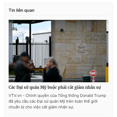
Ðiện thoại Thời báo VTV:
024.66 897 897
Tin liên quan
Email:
toasoan@vtv.vn
Liên hệ quảng cáo:
024-7300.7108
Các Đại sứ quán Mỹ buộc phải cắt giảm nhân sự
® Cấm sao chép dưới mọi hình thức nếu không có sự chấp
VTV.vn - Chính quyền của Tổng thống Donald Trump
thuận bằng văn bản. Ghi rõ nguồn VTV.vn khi phát hành lại
đã yêu cầu các Đại sứ quán Mỹ trên toàn thế giới
thông tin từ website này.
chuẩn bị cho việc cắt giảm nhân sự.