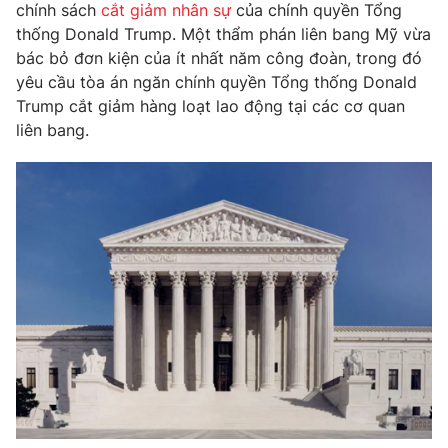
Phim VTV
chính sách
cắt giảm nhân sự
của chính quyền Tổng
Giải trí
thống Donald Trump. Một thẩm phán liên bang Mỹ vừa
Hậu trường
bác bỏ đơn kiện của ít nhất năm công đoàn, trong đó
Điện ảnh
Đời sống
yêu cầu tòa án ngăn chính quyền Tổng thống Donald
Nhân vật
Âm nhạc
Trump cắt giảm hàng loạt lao động tại các cơ quan
Du lịch
Khán giả
liên bang.
Giáo dục
Sao
Làm đẹp
Giải sao mai
Tuyển sinh
Công nghệ
Chất lượng cuộc sống
Học trực tuyến
Hitech Công nghệ tương lai
Giao lưu trực tuyến
Sản phẩm
Lịch phát sóng
Thị trường
Tư vấn
Chuyên mục khác
Emagazine
Podcast