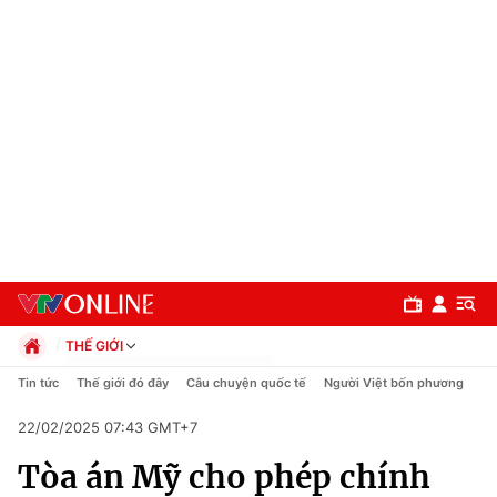
THẾ GIỚI
Chính trị
Tin tức
Thế giới đó đây
Câu chuyện quốc tế
Người Việt bốn phương
Xã hội
22/02/2025 07:43 GMT+7
Pháp luật
Chuyên mục
Kinh tế
Tòa án Mỹ cho phép chính
Thể thao