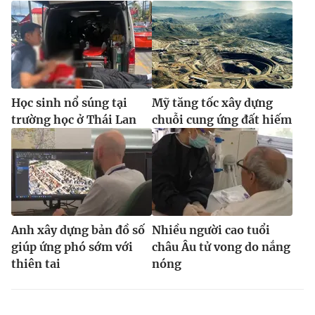
Học sinh nổ súng tại
Mỹ tăng tốc xây dựng
trường học ở Thái Lan
chuỗi cung ứng đất hiếm
Anh xây dựng bản đồ số
Nhiều người cao tuổi
giúp ứng phó sớm với
châu Âu tử vong do nắng
thiên tai
nóng