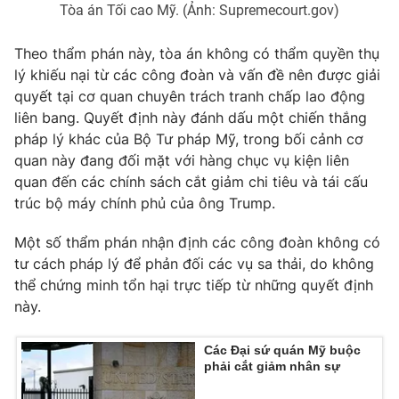
Tòa án Tối cao Mỹ. (Ảnh: Supremecourt.gov)
Photo
Infographic
Theo thẩm phán này, tòa án không có thẩm quyền thụ
lý khiếu nại từ các công đoàn và vấn đề nên được giải
Video
Shorts video
quyết tại cơ quan chuyên trách tranh chấp lao động
liên bang. Quyết định này đánh dấu một chiến thắng
VTV Money
VTV Thể thao
pháp lý khác của Bộ Tư pháp Mỹ, trong bối cảnh cơ
quan này đang đối mặt với hàng chục vụ kiện liên
quan đến các chính sách cắt giảm chi tiêu và tái cấu
VTV Sức khoẻ
Bất động sản
trúc bộ máy chính phủ của ông Trump.
Thị trường 24h
Tấm lòng Việt
Một số thẩm phán nhận định các công đoàn không có
tư cách pháp lý để phản đối các vụ sa thải, do không
thể chứng minh tổn hại trực tiếp từ những quyết định
VTV4
Vươn mình bằng AI
này.
VTV9
VTV8
Các Đại sứ quán Mỹ buộc
phải cắt giảm nhân sự
Liên hệ tòa soạn
English