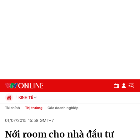
KINH TẾ
Chính trị
Tài chính
Thị trường
Góc doanh nghiệp
Xã hội
01/07/2015 15:58 GMT+7
Pháp luật
Chuyên mục
Kinh tế
Nới room cho nhà đầu tư
Thể thao