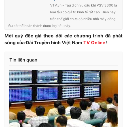
VTV.vn - Tàu dịch vụ dầu khí PSV 3300 là
Photo
Infographic
loại tàu có giá trị kinh tế rất cao. Hiện nay
trên thế giới chưa có nhiều nhà máy đóng
Video
Shorts video
tàu có thể hoàn thành được loại tàu này.
Mời quý độc giả theo dõi các chương trình đã phát
VTV Money
VTV Thể thao
sóng của Đài Truyền hình Việt Nam
TV Online
!
VTV Sức khoẻ
Bất động sản
Tin liên quan
Thị trường 24h
Tấm lòng Việt
VTV4
Vươn mình bằng AI
VTV9
VTV8
Liên hệ tòa soạn
English