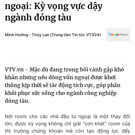
Chính trị
ngoại: Kỳ vọng vực dậy
Truyền hình
ngành đóng tàu
Văn hóa - Giải trí
Xã hội
Y tế
Đời sống
Minh Hường - Thúy Lan (Trung tâm Tin tức VTV24)
Pháp luật
Công nghệ
Giáo dục
Y tế
VTV.vn - Mặc dù đang trong bối cảnh gặp khó
Thế giới
khăn nhưng nếu dòng vốn ngoại được khơi
Tin tức
thông kịp thời sẽ tác động tích cực, góp phần
Kinh tế
khôi phục sức sống cho ngành công nghiệp
Thế giới đó đây
đóng tàu.
Tài chính
Dữ liệu và đời sống
Câu chuyện quốc tế
Thị trường
Nới room cho các nhà đầu tư ngoại là một thay đổi
lớn, được kỳ vọng không chỉ giải “cơn khát” room của
Truyền hình
Góc doanh nghiệp
thị trường chứng khoán mà còn tạo động lực đẩy