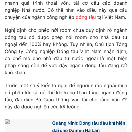
Phim VTV
nhanh quá trình thoái vốn, tái cơ cấu các doanh
Giải trí
nghiệp Nhà nước. Có thể nhìn vào điều này qua câu
Hậu trường
chuyện của ngành công nghiệp
đóng tàu
tại Việt Nam.
Điện ảnh
Đời sống
Nhân vật
Nghị định cho phép nới room chưa quy định rõ ngành
Âm nhạc
Du lịch
Khán giả
đóng tàu có được phép nới room cho nhà đầu tư
Giáo dục
Sao
ngoại đến 100% hay không. Tuy nhiên, Chủ tịch Tổng
Làm đẹp
Giải sao mai
Công ty Công nghiệp Đóng tàu Việt Nam nhận định,
Tuyển sinh
Công nghệ
cơ chế mở cho nhà đầu tư nước ngoài là một biện
Chất lượng cuộc sống
Học trực tuyến
pháp sống còn để vực dậy ngành đóng tàu đang rất
Hitech Công nghệ tương lai
khó khăn.
Giao lưu trực tuyến
Sản phẩm
Trước một số ý kiến lo ngại để người nước ngoài mua
Lịch phát sóng
cổ phần lớn sẽ có thể khiến họ thao túng ngành đóng
Thị trường
tàu, đại diện Bộ Giao thông Vận tải cho rằng vấn đề
Tư vấn
này đã được nghiên cứu kỹ lưỡng.
Chuyên mục khác
Quảng Ninh: Đóng tàu dầu khí hiện
Emagazine
Podcast
đại cho Damen Hà Lan