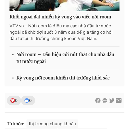
Khối ngoại đặt nhiều kỳ vọng vào việc nới room
VTV.vn - Nới room là điều mà các nhà đầu tư nước
THỜI BÁO VTV
ngoài đã chờ đợi suốt 3 năm qua để gia tăng cơ hội
đầu tư tại thị trường chứng khoán Việt Nam.
Nới room – Dấu hiệu cởi nút thắt cho nhà đầu
Theo dõi báo trên
tư nước ngoài
Cơ quan chủ quản:
Đài Truyền hình Việt Nam
Kỳ vọng nới room khiến thị trường khởi sắc
Cơ quan báo chí:
Thời báo VTV
Giấy phép hoạt động báo in và báo điện tử số 483/GP-BTTTT
cấp ngày 29/12/2023
0
0
Tổng Biên tập:
Vũ Thanh Thủy
Phó Tổng Biên tập:
Nguyễn Thị Mỹ Hạnh, Phạm Quốc Thắng,
Nguyễn Trọng Ninh
Từ khóa:
thị trường chứng khoán
Tổng đài VTV:
024.38 355 931 - 024.38 355 932