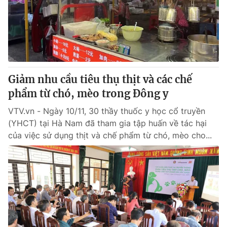
Tin tức
Kinh tế
Thế giới đó đây
Tài chính
Dữ liệu và đời sống
Câu chuyện quốc tế
Thị trường
Giảm nhu cầu tiêu thụ thịt và các chế
Truyền hình
Góc doanh nghiệp
phẩm từ chó, mèo trong Đông y
Phim VTV
Giải trí
VTV.vn - Ngày 10/11, 30 thầy thuốc y học cổ truyền
Hậu trường
(YHCT) tại Hà Nam đã tham gia tập huấn về tác hại
Điện ảnh
của việc sử dụng thịt và chế phẩm từ chó, mèo cho...
Đời sống
Nhân vật
Âm nhạc
Du lịch
Khán giả
Giáo dục
Sao
Làm đẹp
Giải sao mai
Tuyển sinh
Công nghệ
Chất lượng cuộc sống
Học trực tuyến
Hitech Công nghệ tương lai