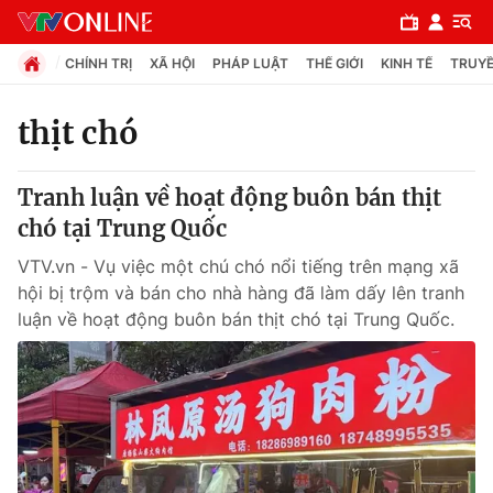
CHÍNH TRỊ
XÃ HỘI
PHÁP LUẬT
THẾ GIỚI
KINH TẾ
TRUYỀ
thịt chó
Chuyên mục
Tranh luận về hoạt động buôn bán thịt
Chính trị
chó tại Trung Quốc
VTV.vn - Vụ việc một chú chó nổi tiếng trên mạng xã
Xã hội
hội bị trộm và bán cho nhà hàng đã làm dấy lên tranh
luận về hoạt động buôn bán thịt chó tại Trung Quốc.
Pháp luật
Y tế
Thế giới