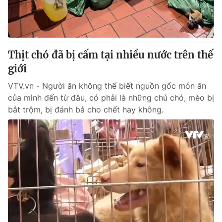
Thị trường 24h
Tấm lòng Việt
VTV4
Vươn mình bằng AI
Thịt chó đã bị cấm tại nhiều nước trên thế
VTV9
VTV8
giới
VTV.vn - Người ăn không thể biết nguồn gốc món ăn
Liên hệ tòa soạn
English
của mình đến từ đâu, có phải là những chú chó, mèo bị
bắt trộm, bị đánh bả cho chết hay không.
THỜI BÁO VTV
Theo dõi báo trên
Cơ quan chủ quản:
Đài Truyền hình Việt Nam
Cơ quan báo chí:
Thời báo VTV