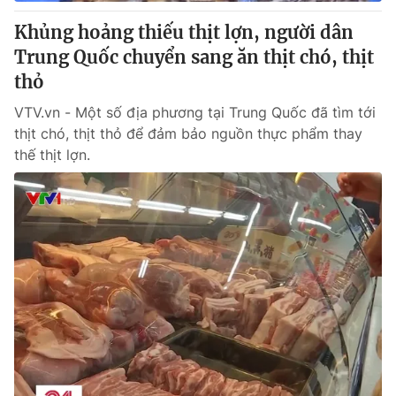
Khủng hoảng thiếu thịt lợn, người dân
® Cấm sao chép dưới mọi hình thức nếu không có sự chấp
Trung Quốc chuyển sang ăn thịt chó, thịt
thuận bằng văn bản. Ghi rõ nguồn VTV.vn khi phát hành lại
thỏ
thông tin từ website này.
VTV.vn - Một số địa phương tại Trung Quốc đã tìm tới
thịt chó, thịt thỏ để đảm bảo nguồn thực phẩm thay
thế thịt lợn.