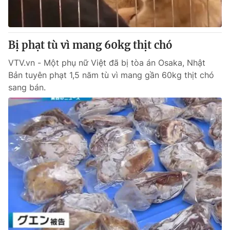
Giấy phép hoạt động báo in và báo điện tử số 483/GP-BTTTT
cấp ngày 29/12/2023
Tổng Biên tập:
Vũ Thanh Thủy
Bị phạt tù vì mang 60kg thịt chó
Phó Tổng Biên tập:
Nguyễn Thị Mỹ Hạnh, Phạm Quốc Thắng,
Nguyễn Trọng Ninh
VTV.vn - Một phụ nữ Việt đã bị tòa án Osaka, Nhật
Tổng đài VTV:
024.38 355 931 - 024.38 355 932
Bản tuyên phạt 1,5 năm tù vì mang gần 60kg thịt chó
Ðiện thoại Thời báo VTV:
024.66 897 897
sang bán.
Email:
toasoan@vtv.vn
Liên hệ quảng cáo:
024-7300.7108