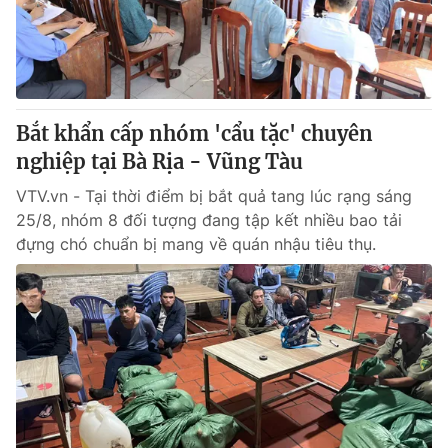
Giao lưu trực tuyến
Sản phẩm
Lịch phát sóng
Thị trường
Tư vấn
Bắt khẩn cấp nhóm 'cẩu tặc' chuyên
Chuyên mục khác
nghiệp tại Bà Rịa - Vũng Tàu
Emagazine
Podcast
VTV.vn - Tại thời điểm bị bắt quả tang lúc rạng sáng
25/8, nhóm 8 đối tượng đang tập kết nhiều bao tải
Photo
Infographic
đựng chó chuẩn bị mang về quán nhậu tiêu thụ.
Video
Shorts video
VTV Money
VTV Thể thao
VTV Sức khoẻ
Bất động sản