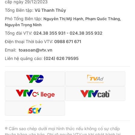
cấp ngày 29/12/2023
Thị trường 24h
Tấm lòng Việt
Tổng Biên tập:
Vũ Thanh Thủy
Phó Tổng Biên tập:
Nguyễn Thị Mỹ Hạnh, Phạm Quốc Thắng,
VTV4
Vươn mình bằng AI
Nguyễn Trọng Ninh
Tổng đài VTV:
024.38 355 931 - 024.38 355 932
VTV9
VTV8
Ðiện thoại Thời báo VTV:
0988 671 671
Email:
toasoan@vtv.vn
Liên hệ tòa soạn
English
Liên hệ quảng cáo:
(024) 626 79595
THỜI BÁO VTV
Theo dõi báo trên
® Cấm sao chép dưới mọi hình thức nếu không có sự chấp
Cơ quan chủ quản:
Đài Truyền hình Việt Nam
thuận bằng văn bản. Ghi rõ nguồn VTV.vn khi phát hành lại