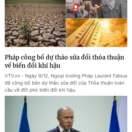
Tin tức
Kinh tế
Thế giới đó đây
Tài chính
Dữ liệu và đời sống
Câu chuyện quốc tế
Thị trường
Truyền hình
Góc doanh nghiệp
Pháp công bố dự thảo sửa đổi thỏa thuận
Phim VTV
Giải trí
về biến đổi khí hậu
Hậu trường
Điện ảnh
VTV.vn - Ngày 9/12, Ngoại trưởng Pháp Laurent Fabius
Đời sống
Nhân vật
đã công bố bản dự thảo sửa đổi của Thỏa thuận toàn
Âm nhạc
cầu về đối phó biến đổi khí hậu.
Du lịch
Khán giả
Giáo dục
Sao
Làm đẹp
Giải sao mai
Tuyển sinh
Công nghệ
Chất lượng cuộc sống
Học trực tuyến
Hitech Công nghệ tương lai