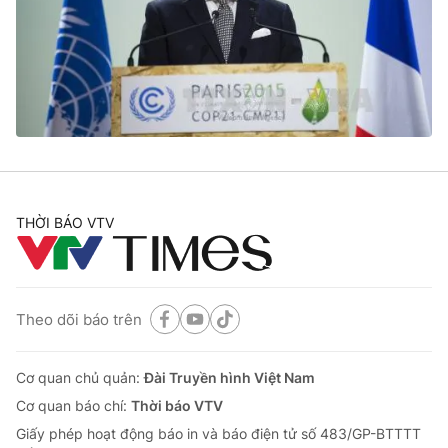
Giao lưu trực tuyến
Sản phẩm
Lịch phát sóng
Thị trường
Tư vấn
Chuyên mục khác
Emagazine
Podcast
THỜI BÁO VTV
Photo
Infographic
Video
Shorts video
Theo dõi báo trên
VTV Money
VTV Thể thao
Cơ quan chủ quản:
Đài Truyền hình Việt Nam
VTV Sức khoẻ
Bất động sản
Cơ quan báo chí:
Thời báo VTV
Giấy phép hoạt động báo in và báo điện tử số 483/GP-BTTTT