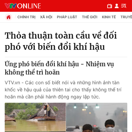
CHÍNH TRỊ
XÃ HỘI
PHÁP LUẬT
THẾ GIỚI
KINH TẾ
TRUYỀ
Thỏa thuận toàn cầu về đối
phó với biến đổi khí hậu
Chuyên mục
Chính trị
Ứng phó biến đổi khí hậu - Nhiệm vụ
không thể trì hoãn
Xã hội
VTV.vn - Các con số biết nói và những hình ảnh tàn
khốc về hậu quả của thiên tai cho thấy không thể trí
Pháp luật
hoãn mà cần phải hành động ngay lập tức.
Y tế
Thế giới