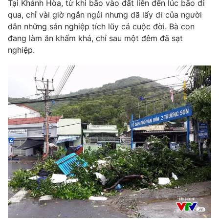
Tại Khánh Hòa, từ khi bão vào đất liền đến lúc bão đi
qua, chỉ vài giờ ngắn ngủi nhưng đã lấy đi của người
Photo
Infographic
dân những sản nghiệp tích lũy cả cuộc đời. Bà con
đang làm ăn khấm khá, chỉ sau một đêm đã sạt
Video
Shorts video
nghiệp.
VTV Money
VTV Thể thao
VTV Sức khoẻ
Bất động sản
Thị trường 24h
Tấm lòng Việt
VTV4
Vươn mình bằng AI
VTV9
VTV8
Liên hệ tòa soạn
English