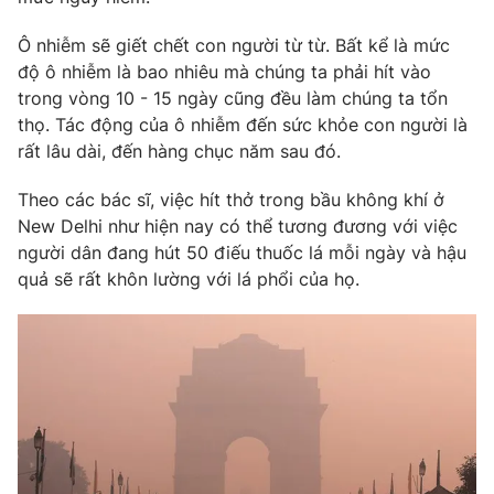
Ðiện thoại Thời báo VTV:
024.66 897 897
Email:
toasoan@vtv.vn
Ô nhiễm sẽ giết chết con người từ từ. Bất kể là mức
độ ô nhiễm là bao nhiêu mà chúng ta phải hít vào
Liên hệ quảng cáo:
024-7300.7108
trong vòng 10 - 15 ngày cũng đều làm chúng ta tổn
thọ. Tác động của ô nhiễm đến sức khỏe con người là
rất lâu dài, đến hàng chục năm sau đó.
Theo các bác sĩ, việc hít thở trong bầu không khí ở
New Delhi như hiện nay có thể tương đương với việc
người dân đang hút 50 điếu thuốc lá mỗi ngày và hậu
quả sẽ rất khôn lường với lá phổi của họ.
® Cấm sao chép dưới mọi hình thức nếu không có sự chấp
thuận bằng văn bản. Ghi rõ nguồn VTV.vn khi phát hành lại
thông tin từ website này.