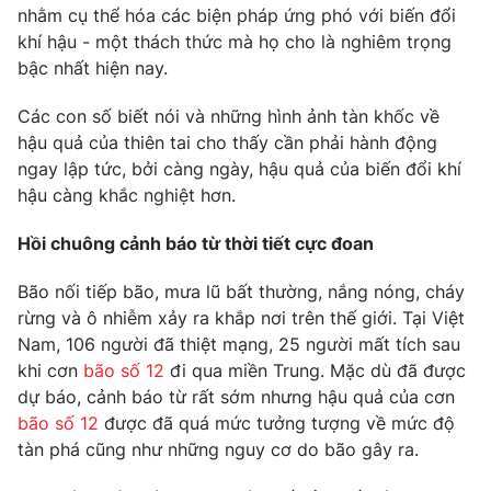
Phim VTV
nhằm cụ thể hóa các biện pháp ứng phó với biến đổi
Giải trí
khí hậu - một thách thức mà họ cho là nghiêm trọng
Hậu trường
bậc nhất hiện nay.
Điện ảnh
Đời sống
Nhân vật
Âm nhạc
Các con số biết nói và những hình ảnh tàn khốc về
Du lịch
Khán giả
hậu quả của thiên tai cho thấy cần phải hành động
Giáo dục
Sao
ngay lập tức, bởi càng ngày, hậu quả của biến đổi khí
Làm đẹp
Giải sao mai
hậu càng khắc nghiệt hơn.
Tuyển sinh
Công nghệ
Chất lượng cuộc sống
Học trực tuyến
Hồi chuông cảnh báo từ thời tiết cực đoan
Hitech Công nghệ tương lai
Giao lưu trực tuyến
Bão nối tiếp bão, mưa lũ bất thường, nắng nóng, cháy
Sản phẩm
rừng và ô nhiễm xảy ra khắp nơi trên thế giới. Tại Việt
Lịch phát sóng
Nam, 106 người đã thiệt mạng, 25 người mất tích sau
Thị trường
khi cơn
bão số 12
đi qua miền Trung. Mặc dù đã được
Tư vấn
dự báo, cảnh báo từ rất sớm nhưng hậu quả của cơn
Chuyên mục khác
bão số 12
được đã quá mức tưởng tượng về mức độ
tàn phá cũng như những nguy cơ do bão gây ra.
Emagazine
Podcast