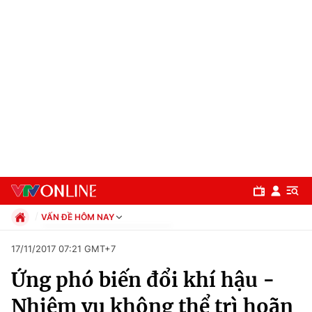
VẤN ĐỀ HÔM NAY
Chính trị
17/11/2017 07:21 GMT+7
Xã hội
Ứng phó biến đổi khí hậu -
Pháp luật
Chuyên mục
Kinh tế
Nhiệm vụ không thể trì hoãn
Thể thao