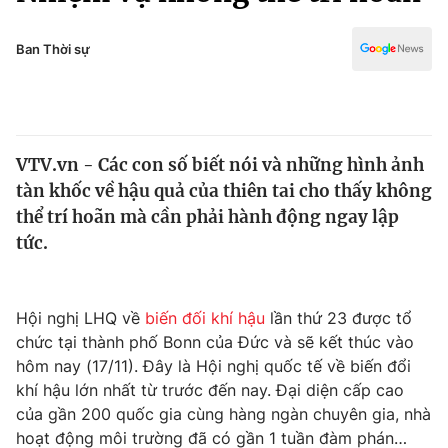
Chính trị
Truyền hình
Văn hóa - Giải trí
Ban Thời sự
Xã hội
Y tế
Đời sống
Pháp luật
Công nghệ
Giáo dục
VTV.vn - Các con số biết nói và những hình ảnh
Y tế
tàn khốc về hậu quả của thiên tai cho thấy không
thể trí hoãn mà cần phải hành động ngay lập
Thế giới
tức.
Tin tức
Kinh tế
Hội nghị LHQ về
biến đối khí hậu
lần thứ 23 được tổ
Thế giới đó đây
Tài chính
chức tại thành phố Bonn của Đức và sẽ kết thúc vào
Dữ liệu và đời sống
Câu chuyện quốc tế
hôm nay (17/11). Đây là Hội nghị quốc tế về biến đổi
Thị trường
khí hậu lớn nhất từ trước đến nay. Đại diện cấp cao
Truyền hình
của gần 200 quốc gia cùng hàng ngàn chuyên gia, nhà
Góc doanh nghiệp
hoạt động môi trường đã có gần 1 tuần đàm phán…