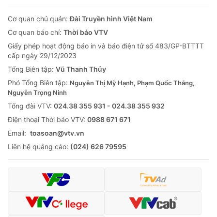
Cơ quan chủ quản:
Đài Truyền hình Việt Nam
Cơ quan báo chí:
Thời báo VTV
Giấy phép hoạt động báo in và báo điện tử số 483/GP-BTTTT
cấp ngày 29/12/2023
Tổng Biên tập:
Vũ Thanh Thủy
Phó Tổng Biên tập:
Nguyễn Thị Mỹ Hạnh, Phạm Quốc Thắng,
Nguyễn Trọng Ninh
Tổng đài VTV:
024.38 355 931 - 024.38 355 932
Ðiện thoại Thời báo VTV:
0988 671 671
Email:
toasoan@vtv.vn
Liên hệ quảng cáo:
(024) 626 79595