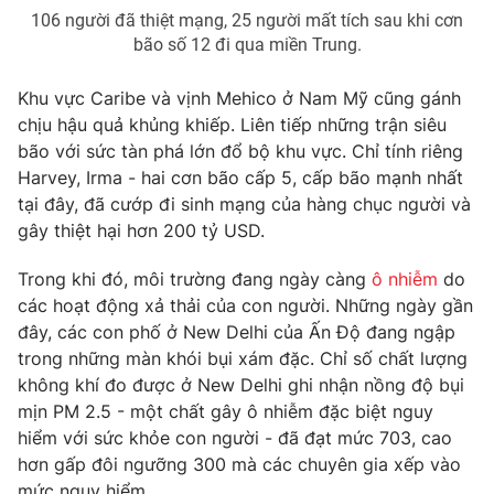
106 người đã thiệt mạng, 25 người mất tích sau khi cơn
bão số 12 đi qua miền Trung.
Khu vực Caribe và vịnh Mehico ở Nam Mỹ cũng gánh
THỜI BÁO VTV
chịu hậu quả khủng khiếp. Liên tiếp những trận siêu
bão với sức tàn phá lớn đổ bộ khu vực. Chỉ tính riêng
Harvey, Irma - hai cơn bão cấp 5, cấp bão mạnh nhất
tại đây, đã cướp đi sinh mạng của hàng chục người và
Theo dõi báo trên
gây thiệt hại hơn 200 tỷ USD.
Cơ quan chủ quản:
Đài Truyền hình Việt Nam
Trong khi đó, môi trường đang ngày càng
ô nhiễm
do
các hoạt động xả thải của con người. Những ngày gần
Cơ quan báo chí:
Thời báo VTV
đây, các con phố ở New Delhi của Ấn Độ đang ngập
Giấy phép hoạt động báo in và báo điện tử số 483/GP-BTTTT
trong những màn khói bụi xám đặc. Chỉ số chất lượng
cấp ngày 29/12/2023
không khí đo được ở New Delhi ghi nhận nồng độ bụi
Tổng Biên tập:
Vũ Thanh Thủy
mịn PM 2.5 - một chất gây ô nhiễm đặc biệt nguy
Phó Tổng Biên tập:
Nguyễn Thị Mỹ Hạnh, Phạm Quốc Thắng,
hiểm với sức khỏe con người - đã đạt mức 703, cao
Nguyễn Trọng Ninh
hơn gấp đôi ngưỡng 300 mà các chuyên gia xếp vào
Tổng đài VTV:
024.38 355 931 - 024.38 355 932
mức nguy hiểm.