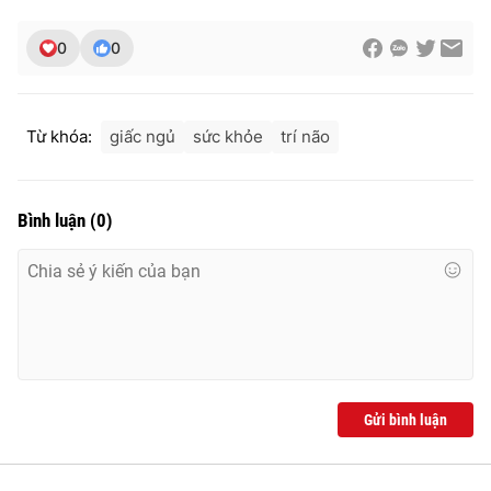
0
0
Từ khóa:
giấc ngủ
sức khỏe
trí não
Bình luận
(
0
)
Gửi bình luận