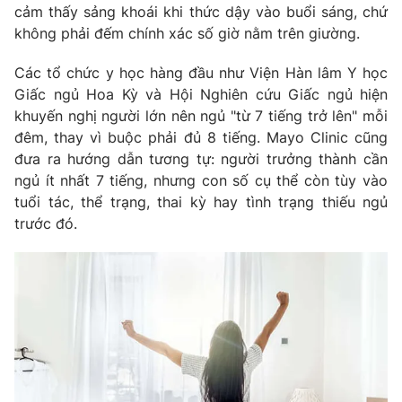
Email:
toasoan@vtv.vn
cảm thấy sảng khoái khi thức dậy vào buổi sáng, chứ
Liên hệ quảng cáo:
024-7300.7108
không phải đếm chính xác số giờ nằm trên giường.
Các tổ chức y học hàng đầu như Viện Hàn lâm Y học
Giấc ngủ Hoa Kỳ và Hội Nghiên cứu Giấc ngủ hiện
khuyến nghị người lớn nên ngủ "từ 7 tiếng trở lên" mỗi
đêm, thay vì buộc phải đủ 8 tiếng. Mayo Clinic cũng
đưa ra hướng dẫn tương tự: người trưởng thành cần
ngủ ít nhất 7 tiếng, nhưng con số cụ thể còn tùy vào
tuổi tác, thể trạng, thai kỳ hay tình trạng thiếu ngủ
trước đó.
® Cấm sao chép dưới mọi hình thức nếu không có sự chấp
thuận bằng văn bản. Ghi rõ nguồn VTV.vn khi phát hành lại
thông tin từ website này.