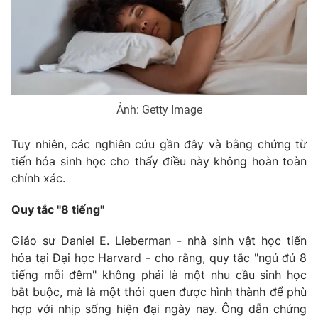
Phim VTV
Giải trí
Hậu trường
Điện ảnh
Đời sống
Nhân vật
Âm nhạc
Du lịch
Khán giả
Giáo dục
Sao
Ảnh: Getty Image
Làm đẹp
Giải sao mai
Tuyển sinh
Công nghệ
Chất lượng cuộc sống
Tuy nhiên, các nghiên cứu gần đây và bằng chứng từ
Học trực tuyến
tiến hóa sinh học cho thấy điều này không hoàn toàn
Hitech Công nghệ tương lai
chính xác.
Giao lưu trực tuyến
Sản phẩm
Quy tắc "8 tiếng"
Lịch phát sóng
Thị trường
Giáo sư Daniel E. Lieberman - nhà sinh vật học tiến
Tư vấn
hóa tại Đại học Harvard - cho rằng, quy tắc "ngủ đủ 8
Chuyên mục khác
tiếng mỗi đêm" không phải là một nhu cầu sinh học
bắt buộc, mà là một thói quen được hình thành để phù
Emagazine
Podcast
hợp với nhịp sống hiện đại ngày nay. Ông dẫn chứng