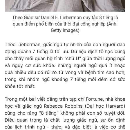
Theo Giáo sư Daniel E. Lieberman quy tắc 8 tiếng là
quan điểm phổ biến của thời đại công nghiệp (Ảnh:
THỜI BÁO VTV
Getty Images)
Theo Lieberman, giấc ngủ tự nhiên của con người dao
Theo dõi báo trên
động quanh 7 tiếng là tối ưu. Dữ liệu dịch tễ học cũng
cho thấy mối quan hệ hình "chữ U" giữa thời lượng ngủ
Cơ quan chủ quản:
Đài Truyền hình Việt Nam
và nguy cơ sức khỏe: những người ngủ quá ít hoặc
Cơ quan báo chí:
Thời báo VTV
quá nhiều đều có rủi ro tử vong và bệnh tim cao hơn,
Giấy phép hoạt động báo in và báo điện tử số 483/GP-BTTTT
trong khi nhóm ngủ khoảng 7 tiếng mỗi đêm có sức
cấp ngày 29/12/2023
khỏe tốt nhất.
Tổng Biên tập:
Vũ Thanh Thủy
Trong một bài viết đăng trên tạp chí Fortune, nhà khoa
Phó Tổng Biên tập:
Nguyễn Thị Mỹ Hạnh, Phạm Quốc Thắng,
học về giấc ngủ Rebecca Robbins (Đại học Harvard)
Nguyễn Trọng Ninh
cũng cho rằng "8 tiếng" không phải con số tuyệt đối.
Tổng đài VTV:
024.38 355 931 - 024.38 355 932
Điều quan trọng là chất lượng giấc ngủ, sự ổn định
Ðiện thoại Thời báo VTV:
024.66 897 897
của lịch trình ngủ - thức, và đặc biệt là việc cơ thể