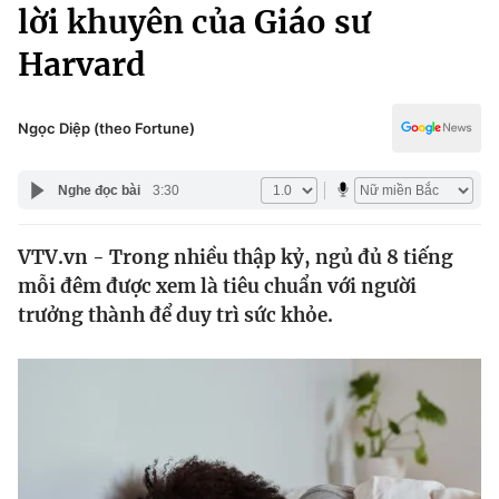
Chính trị
lời khuyên của Giáo sư
Truyền hình
Harvard
Văn hóa - Giải trí
Xã hội
Y tế
Đời sống
Ngọc Diệp (theo Fortune)
Pháp luật
Công nghệ
Giáo dục
Nghe đọc bài
3:30
Y tế
VTV.vn - Trong nhiều thập kỷ, ngủ đủ 8 tiếng
Thế giới
mỗi đêm được xem là tiêu chuẩn với người
Tin tức
trưởng thành để duy trì sức khỏe.
Kinh tế
Thế giới đó đây
Tài chính
Dữ liệu và đời sống
Câu chuyện quốc tế
Thị trường
Truyền hình
Góc doanh nghiệp