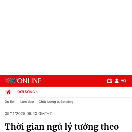
ĐỜI SỐNG
Chính trị
Du lịch
Làm đẹp
Chất lượng cuộc sống
Xã hội
05/11/2025 06:20 GMT+7
Pháp luật
Chuyên mục
Kinh tế
Thời gian ngủ lý tưởng theo
Thể thao