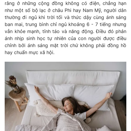
rằng ở những cộng đồng không có điện, chẳng hạn
Photo
Infographic
như một số bộ lạc ở châu Phi hay Nam Mỹ, người dân
thường đi ngủ khi trời tối và thức dậy cùng ánh sáng
ban mai, trung bình chỉ ngủ khoảng 6 - 7 tiếng nhưng
Video
Shorts video
vẫn khỏe mạnh, tỉnh táo và năng động. Điều đó phản
ánh nhịp sinh học tự nhiên của con người được điều
VTV Money
VTV Thể thao
chỉnh bởi ánh sáng mặt trời chứ không phải đồng hồ
hay chuẩn mực xã hội.
VTV Sức khoẻ
Bất động sản
Thị trường 24h
Tấm lòng Việt
VTV4
Vươn mình bằng AI
VTV9
VTV8
Liên hệ tòa soạn
English