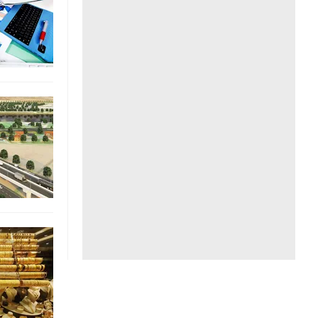
Liên hệ toà soạn
hệ tương lai