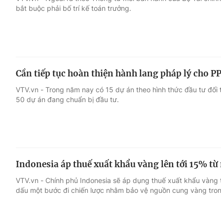
bắt buộc phải bố trí kế toán trưởng.
Giải trí
Đời sống
Điện ảnh
Du lịch
Cần tiếp tục hoàn thiện hành lang pháp lý cho P
Âm nhạc
Làm đẹp
VTV.vn - Trong năm nay có 15 dự án theo hình thức đầu tư đối
50 dự án đang chuẩn bị đầu tư.
Sao
Chất lượng cuộc sốn
Indonesia áp thuế xuất khẩu vàng lên tới 15% t
VTV.vn - Chính phủ Indonesia sẽ áp dụng thuế xuất khẩu vàng
dấu một bước đi chiến lược nhằm bảo vệ nguồn cung vàng tro