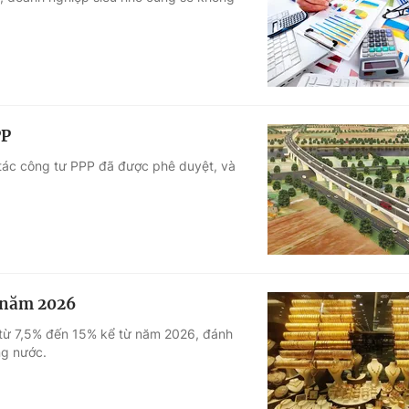
Góc ảnh
Giáo dục
Công nghệ
Tuyển sinh
Hitech Công ng
PP
Học trực tuyến
Sản phẩm
 tác công tư PPP đã được phê duyệt, và
g
Thị trường
Tư vấn
ừ năm 2026
 từ 7,5% đến 15% kể từ năm 2026, đánh
ng nước.