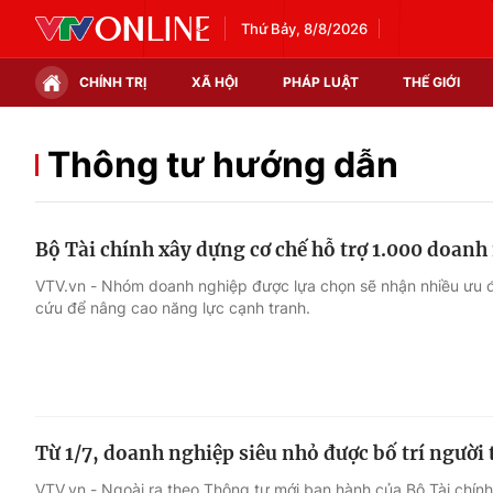
Thứ Bảy, 8/8/2026
CHÍNH TRỊ
XÃ HỘI
PHÁP LUẬT
THẾ GIỚI
Chính trị
Xã hội
Thông tư hướng dẫn
Thế giới
Kinh tế
Bộ Tài chính xây dựng cơ chế hỗ trợ 1.000 doanh
Tin tức
Tài chính
VTV.vn - Nhóm doanh nghiệp được lựa chọn sẽ nhận nhiều ưu đ
cứu để nâng cao năng lực cạnh tranh.
Thế giới đó đây
Thị trường
Câu chuyện quốc tế
Góc doanh nghiệp
Dữ liệu và đời sống
Từ 1/7, doanh nghiệp siêu nhỏ được bố trí người
VTV.vn - Ngoài ra theo Thông tư mới ban hành của Bộ Tài chín