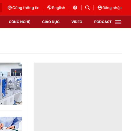
Cổng thông tin
English
Đăng nhập
CÔNG NGHỆ
GIÁO DỤC
VIDEO
PODCAST
VTV Money
VTV Thể thao
VTV Sức khoẻ
Bất động sản
Thị trường 24h
Tấm lòng Việt
Vươn mình bằng AI
VTV4
VTV8
VTV9
Lịch phát sóng
Giao lưu trực tuyến
Sự kiện