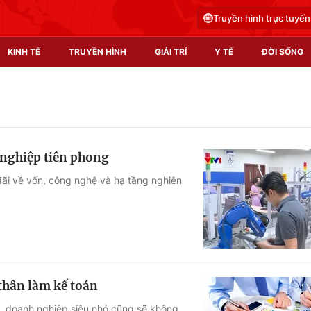
Truyền hình trực tuyến
KINH TẾ
TRUYỀN HÌNH
GIẢI TRÍ
Y TẾ
ĐỜI SỐNG
Pháp luật
Y tế
Truyền hình
Multimedia
 nghiệp tiên phong
Phim VTV
Video
ãi về vốn, công nghệ và hạ tầng nghiên
Hậu trường
Shorts video
Nhân vật
Podcast
Khán giả
EMagazine
Giải sao mai
Photo
 thân làm kế toán
Infographic
h, doanh nghiệp siêu nhỏ cũng sẽ không