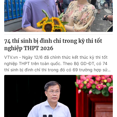
Tin tức
Kinh tế
Thế giới đó đây
Tài chính
Dữ liệu và đời sống
Câu chuyện quốc tế
Thị trường
74 thí sinh bị đình chỉ trong kỳ thi tốt
Truyền hình
Góc doanh nghiệp
nghiệp THPT 2026
Phim VTV
Giải trí
VTV.vn - Ngày 12/6 đã chính thức kết thúc kỳ thi tốt
Hậu trường
nghiệp THPT trên toàn quốc. Theo Bộ GD-ĐT, có 74
Điện ảnh
thí sinh bị đình chỉ thi trong đó có 69 trường hợp sử...
Đời sống
Nhân vật
Âm nhạc
Du lịch
Khán giả
Giáo dục
Sao
Làm đẹp
Giải sao mai
Tuyển sinh
Công nghệ
Chất lượng cuộc sống
Học trực tuyến
Hitech Công nghệ tương lai