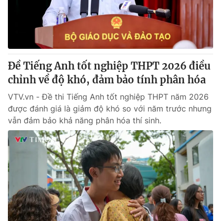
Giao lưu trực tuyến
Sản phẩm
Lịch phát sóng
Thị trường
Tư vấn
Đề Tiếng Anh tốt nghiệp THPT 2026 điều
Chuyên mục khác
chỉnh về độ khó, đảm bảo tính phân hóa
Emagazine
Podcast
VTV.vn - Đề thi Tiếng Anh tốt nghiệp THPT năm 2026
được đánh giá là giảm độ khó so với năm trước nhưng
Photo
Infographic
vẫn đảm bảo khả năng phân hóa thí sinh.
Video
Shorts video
VTV Money
VTV Thể thao
VTV Sức khoẻ
Bất động sản