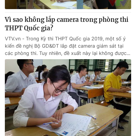
® Cấm sao chép dưới mọi hình thức nếu không có sự chấp
Vì sao không lắp camera trong phòng thi
thuận bằng văn bản. Ghi rõ nguồn VTV.vn khi phát hành lại
THPT Quốc gia?
thông tin từ website này.
VTV.vn - Trong Kỳ thi THPT Quốc gia 2019, một số ý
kiến đề nghị Bộ GD&ĐT lắp đặt camera giám sát tại
các phòng thi. Tuy nhiên, đề xuất này lại không được...