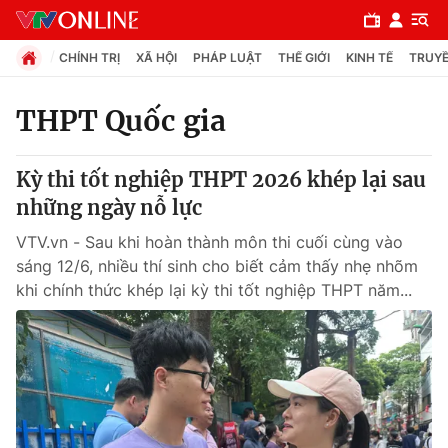
CHÍNH TRỊ
XÃ HỘI
PHÁP LUẬT
THẾ GIỚI
KINH TẾ
TRUYỀ
THPT Quốc gia
Chuyên mục
Kỳ thi tốt nghiệp THPT 2026 khép lại sau
Chính trị
những ngày nỗ lực
VTV.vn - Sau khi hoàn thành môn thi cuối cùng vào
Xã hội
sáng 12/6, nhiều thí sinh cho biết cảm thấy nhẹ nhõm
khi chính thức khép lại kỳ thi tốt nghiệp THPT năm...
Pháp luật
Y tế
Thế giới