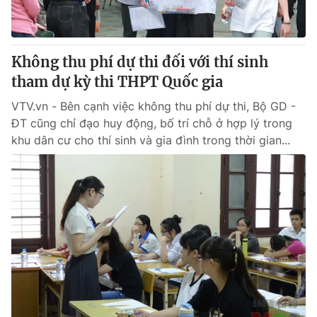
Giấy phép hoạt động báo in và báo điện tử số 483/GP-BTTTT
cấp ngày 29/12/2023
Tổng Biên tập:
Vũ Thanh Thủy
Không thu phí dự thi đối với thí sinh
Phó Tổng Biên tập:
Nguyễn Thị Mỹ Hạnh, Phạm Quốc Thắng,
tham dự kỳ thi THPT Quốc gia
Nguyễn Trọng Ninh
Tổng đài VTV:
024.38 355 931 - 024.38 355 932
VTV.vn - Bên cạnh việc không thu phí dự thi, Bộ GD -
Ðiện thoại Thời báo VTV:
024.66 897 897
ĐT cũng chỉ đạo huy động, bố trí chỗ ở hợp lý trong
Email:
toasoan@vtv.vn
khu dân cư cho thí sinh và gia đình trong thời gian...
Liên hệ quảng cáo:
024-7300.7108