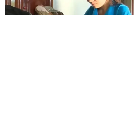
Tin mới
Video
Live
Emagazine
Trang chủ
Công tác bảo mật đề thi THPT Quốc gia
tại Lai Châu
VTV.vn - Lai Châu có 16 điểm thi, trong đó có 2 điểm
thi giáp biên giới. Với đặc điểm là tỉnh miền núi, nên
công tác vận chuyển đề thi được Sở đặc biệt quan...