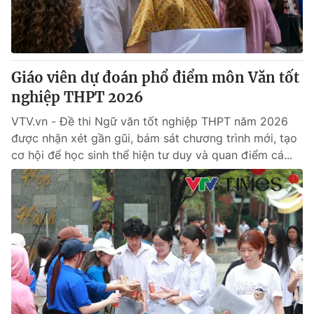
Thị trường 24h
Tấm lòng Việt
VTV4
Vươn mình bằng AI
Giáo viên dự đoán phổ điểm môn Văn tốt
VTV9
VTV8
nghiệp THPT 2026
VTV.vn - Đề thi Ngữ văn tốt nghiệp THPT năm 2026
Liên hệ tòa soạn
English
được nhận xét gần gũi, bám sát chương trình mới, tạo
cơ hội để học sinh thể hiện tư duy và quan điểm cá...
THỜI BÁO VTV
Theo dõi báo trên
Cơ quan chủ quản:
Đài Truyền hình Việt Nam
Cơ quan báo chí:
Thời báo VTV