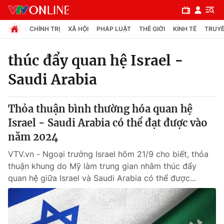
CHÍNH TRỊ
XÃ HỘI
PHÁP LUẬT
THẾ GIỚI
KINH TẾ
TRUYỀ
thúc đẩy quan hệ Israel -
Saudi Arabia
Chuyên mục
Chính trị
Thỏa thuận bình thường hóa quan hệ
Israel - Saudi Arabia có thể đạt được vào
Xã hội
năm 2024
VTV.vn - Ngoại trưởng Israel hôm 21/9 cho biết, thỏa
Pháp luật
thuận khung do Mỹ làm trung gian nhằm thúc đẩy
quan hệ giữa Israel và Saudi Arabia có thể được...
Y tế
Thế giới