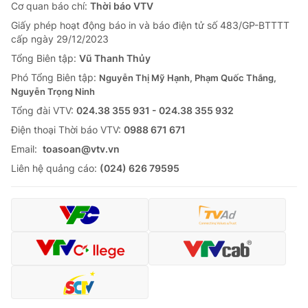
Giao lưu trực tuyến
Cơ quan báo chí:
Thời báo VTV
Sản phẩm
Giấy phép hoạt động báo in và báo điện tử số 483/GP-BTTTT
Lịch phát sóng
cấp ngày 29/12/2023
Thị trường
Tổng Biên tập:
Vũ Thanh Thủy
Tư vấn
Phó Tổng Biên tập:
Nguyễn Thị Mỹ Hạnh, Phạm Quốc Thắng,
Chuyên mục khác
Nguyễn Trọng Ninh
Tổng đài VTV:
024.38 355 931 - 024.38 355 932
Emagazine
Podcast
Ðiện thoại Thời báo VTV:
0988 671 671
Email:
toasoan@vtv.vn
Photo
Infographic
Liên hệ quảng cáo:
(024) 626 79595
Video
Shorts video
VTV Money
VTV Thể thao
VTV Sức khoẻ
Bất động sản