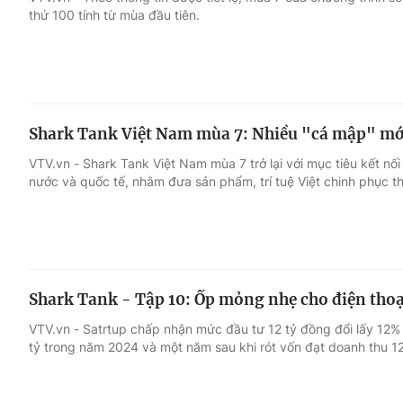
thứ 100 tính từ mùa đầu tiên.
Giải trí
Đời sống
Điện ảnh
Du lịch
Shark Tank Việt Nam mùa 7: Nhiều "cá mập" mới
Âm nhạc
Làm đẹp
VTV.vn - Shark Tank Việt Nam mùa 7 trở lại với mục tiêu kết nối
nước và quốc tế, nhằm đưa sản phẩm, trí tuệ Việt chinh phục th
Sao
Chất lượng cuộc sốn
Shark Tank - Tập 10: Ốp mỏng nhẹ cho điện thoạ
VTV.vn - Satrtup chấp nhận mức đầu tư 12 tỷ đồng đổi lấy 12%
tỷ trong năm 2024 và một năm sau khi rót vốn đạt doanh thu 12