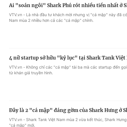
Ai "soán ngôi" Shark Phú rót nhiều tiền nhất ở
VTV.vn - Là nhà đầu tư khách mời nhưng vị "cá mập" này đã có 
Nam mùa 2 nhiều hơn cả các "cá mập" chính.
4 nữ startup sở hữu "kỷ lục" tại Shark Tank Việ
VTV.vn - Không chỉ các "cá mập" tài ba mà các startup đến gọ
từ khán giả truyền hình.
Đây là 2 "cá mập" đáng gờm của Shark Hưng ở 
VTV.vn - Shark Tank Việt Nam mùa 2 vừa kết thúc, Shark Hưng 
"cá mập" mới.