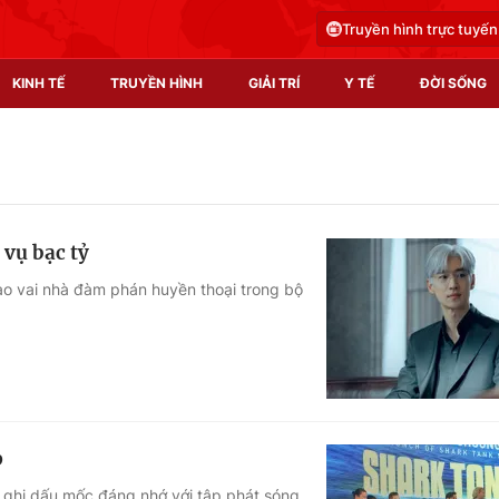
Truyền hình trực tuyến
KINH TẾ
TRUYỀN HÌNH
GIẢI TRÍ
Y TẾ
ĐỜI SỐNG
Pháp luật
Y tế
Truyền hình
Multimedia
 vụ bạc tỷ
Phim VTV
Video
vào vai nhà đàm phán huyền thoại trong bộ
Hậu trường
Shorts video
Nhân vật
Podcast
Khán giả
EMagazine
Giải sao mai
Photo
p
Infographic
sẽ ghi dấu mốc đáng nhớ với tập phát sóng