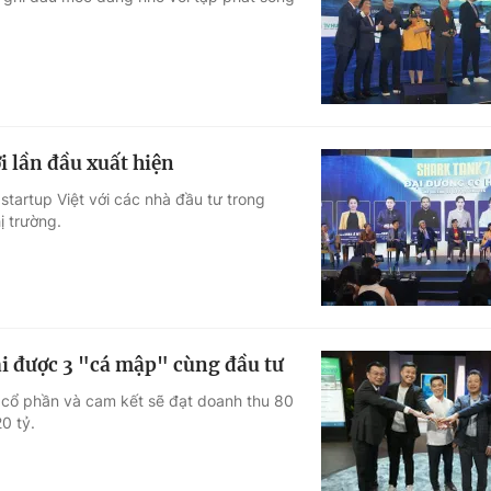
Góc ảnh
Giáo dục
Công nghệ
Tuyển sinh
Hitech Công ng
 lần đầu xuất hiện
Học trực tuyến
Sản phẩm
 startup Việt với các nhà đầu tư trong
ị trường.
g
Thị trường
Tư vấn
i được 3 "cá mập" cùng đầu tư
 cổ phần và cam kết sẽ đạt doanh thu 80
0 tỷ.