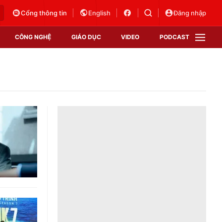
Cổng thông tin
English
Đăng nhập
CÔNG NGHỆ
GIÁO DỤC
VIDEO
PODCAST
VTV Money
VTV Thể thao
VTV Sức khoẻ
Bất động sản
Thị trường 24h
Tấm lòng Việt
Vươn mình bằng AI
VTV4
VTV8
VTV9
Lịch phát sóng
Giao lưu trực tuyến
Sự kiện