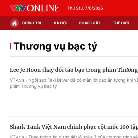
Thứ Sáu, 7/8/2026
CHÍNH TRỊ
XÃ HỘI
PHÁP LUẬT
THẾ GIỚI
Chính trị
Xã hội
Thương vụ bạc tỷ
Thế giới
Kinh tế
Lee Je Hoon thay đổi táo bạo trong phim Thương
Tin tức
Tài chính
VTV.vn - Ngôi sao Taxi Driver đã có màn lột xác ấn tượng khi 
phim Thương vụ bạc tỷ
Thế giới đó đây
Thị trường
Câu chuyện quốc tế
Góc doanh nghiệp
Dữ liệu và đời sống
Shark Tank Việt Nam chinh phục cột mốc 100 tậ
VTV.vn - Theo thông tin được tiết lộ, mùa 7 của chương trình 