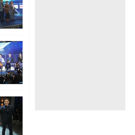
Liên hệ toà soạn
hệ tương lai