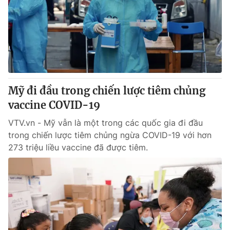
Thị trường 24h
Tấm lòng Việt
VTV4
Vươn mình bằng AI
VTV9
VTV8
Mỹ đi đầu trong chiến lược tiêm chủng
Liên hệ tòa soạn
English
vaccine COVID-19
VTV.vn - Mỹ vẫn là một trong các quốc gia đi đầu
trong chiến lược tiêm chủng ngừa COVID-19 với hơn
273 triệu liều vaccine đã được tiêm.
THỜI BÁO VTV
Theo dõi báo trên
Cơ quan chủ quản:
Đài Truyền hình Việt Nam
Cơ quan báo chí:
Thời báo VTV