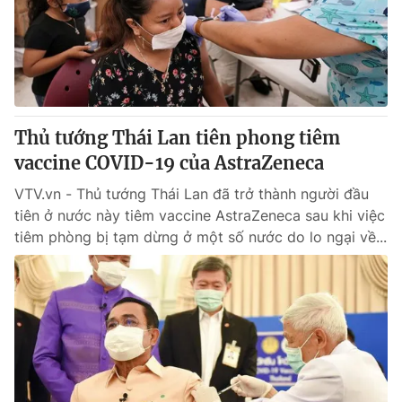
Giấy phép hoạt động báo in và báo điện tử số 483/GP-BTTTT
cấp ngày 29/12/2023
Tổng Biên tập:
Vũ Thanh Thủy
Phó Tổng Biên tập:
Nguyễn Thị Mỹ Hạnh, Phạm Quốc Thắng,
Nguyễn Trọng Ninh
Tổng đài VTV:
024.38 355 931 - 024.38 355 932
Thủ tướng Thái Lan tiên phong tiêm
Ðiện thoại Thời báo VTV:
024.66 897 897
vaccine COVID-19 của AstraZeneca
Email:
toasoan@vtv.vn
VTV.vn - Thủ tướng Thái Lan đã trở thành người đầu
Liên hệ quảng cáo:
024-7300.7108
tiên ở nước này tiêm vaccine AstraZeneca sau khi việc
tiêm phòng bị tạm dừng ở một số nước do lo ngại về...