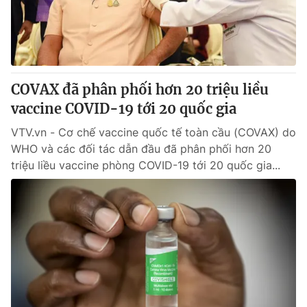
® Cấm sao chép dưới mọi hình thức nếu không có sự chấp
thuận bằng văn bản. Ghi rõ nguồn VTV.vn khi phát hành lại
thông tin từ website này.
COVAX đã phân phối hơn 20 triệu liều
vaccine COVID-19 tới 20 quốc gia
VTV.vn - Cơ chế vaccine quốc tế toàn cầu (COVAX) do
WHO và các đối tác dẫn đầu đã phân phối hơn 20
triệu liều vaccine phòng COVID-19 tới 20 quốc gia...