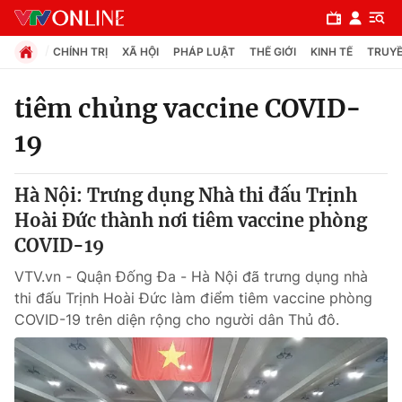
CHÍNH TRỊ
XÃ HỘI
PHÁP LUẬT
THẾ GIỚI
KINH TẾ
TRUYỀ
tiêm chủng vaccine COVID-
19
Chuyên mục
Chính trị
Hà Nội: Trưng dụng Nhà thi đấu Trịnh
Hoài Đức thành nơi tiêm vaccine phòng
Xã hội
COVID-19
VTV.vn - Quận Đống Đa - Hà Nội đã trưng dụng nhà
Pháp luật
thi đấu Trịnh Hoài Đức làm điểm tiêm vaccine phòng
COVID-19 trên diện rộng cho người dân Thủ đô.
Y tế
Thế giới