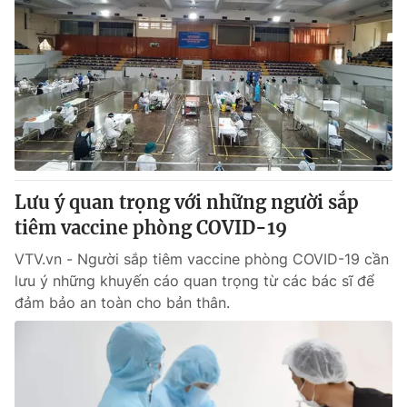
Tin tức
Kinh tế
Thế giới đó đây
Tài chính
Dữ liệu và đời sống
Câu chuyện quốc tế
Thị trường
Truyền hình
Góc doanh nghiệp
Phim VTV
Giải trí
Lưu ý quan trọng với những người sắp
Hậu trường
tiêm vaccine phòng COVID-19
Điện ảnh
Đời sống
Nhân vật
VTV.vn - Người sắp tiêm vaccine phòng COVID-19 cần
Âm nhạc
lưu ý những khuyến cáo quan trọng từ các bác sĩ để
Du lịch
Khán giả
Giáo dục
đảm bảo an toàn cho bản thân.
Sao
Làm đẹp
Giải sao mai
Tuyển sinh
Công nghệ
Chất lượng cuộc sống
Học trực tuyến
Hitech Công nghệ tương lai