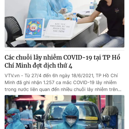
Giao lưu trực tuyến
Sản phẩm
Lịch phát sóng
Thị trường
Tư vấn
Chuyên mục khác
Emagazine
Podcast
Các chuỗi lây nhiễm COVID-19 tại TP Hồ
Chí Minh đợt dịch thứ 4
Photo
Infographic
VTV.vn - Từ 27/4 đến 6h ngày 18/6/2021, TP Hồ Chí
Video
Shorts video
Minh đã ghi nhận 1.257 ca mắc COVID-19 lây nhiễm
trong nước liên quan đến nhiều chuỗi lây nhiễm trên...
VTV Money
VTV Thể thao
VTV Sức khoẻ
Bất động sản