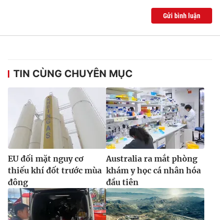
Ðiện thoại Thời báo VTV:
024.66 897 897
Gửi bình luận
Email:
toasoan@vtv.vn
Liên hệ quảng cáo:
024-7300.7108
TIN CÙNG CHUYÊN MỤC
EU đối mặt nguy cơ
Australia ra mắt phòng
thiếu khí đốt trước mùa
khám y học cá nhân hóa
® Cấm sao chép dưới mọi hình thức nếu không có sự chấp
thuận bằng văn bản. Ghi rõ nguồn VTV.vn khi phát hành lại
đông
đầu tiên
thông tin từ website này.