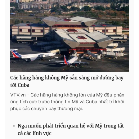
Photo
Infographic
Video
Shorts video
VTV Money
VTV Thể thao
VTV Sức khoẻ
Bất động sản
Các hãng hàng không Mỹ sẵn sàng mở đường bay
Thị trường 24h
Tấm lòng Việt
tới Cuba
VTV.vn - Các hãng hàng không lớn của Mỹ đều phản
VTV4
Vươn mình bằng AI
ứng tích cực trước thông tin Mỹ và Cuba nhất trí khôi
phục các chuyến bay thương mại.
VTV9
VTV8
Nga muốn phát triển quan hệ với Mỹ trong tất
cả các lĩnh vực
Liên hệ tòa soạn
English