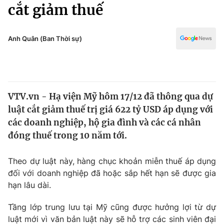
Chính trị
cắt giảm thuế
Truyền hình
Văn hóa - Giải trí
Xã hội
Y tế
Anh Quân (Ban Thời sự)
Đời sống
Pháp luật
Công nghệ
Giáo dục
Y tế
VTV.vn - Hạ viện Mỹ hôm 17/12 đã thông qua dự
luật cắt giảm thuế trị giá 622 tỷ USD áp dụng với
Thế giới
các doanh nghiệp, hộ gia đình và các cá nhân
đóng thuế trong 10 năm tới.
Tin tức
Kinh tế
Thế giới đó đây
Theo dự luật này, hàng chục khoản miễn thuế áp dụng
Tài chính
đối với doanh nghiệp đã hoặc sắp hết hạn sẽ được gia
Dữ liệu và đời sống
Câu chuyện quốc tế
hạn lâu dài.
Thị trường
Truyền hình
Tầng lớp trung lưu tại Mỹ cũng được hưởng lợi từ dự
Góc doanh nghiệp
luật mới vì văn bản luật này sẽ hỗ trợ các sinh viên đại