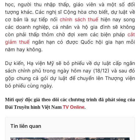
Phim VTV
học, người thu nhập thấp, giáo viên và một số đối
Giải trí
tượng khác. Các nghị sĩ Cộng hòa cho biết, dự luật về
Hậu trường
cơ bản là sự tiếp nối
chính sách thuế
hiện nay song
Điện ảnh
Đời sống
Nhân vật
các doanh nghiệp, cá nhân và hộ gia đình sẽ không
Âm nhạc
còn phải thấp thỏm chờ đợi xem các biện pháp
cắt
Du lịch
Khán giả
giảm thuế
ngắn hạn có được Quốc hội gia hạn mỗi
Giáo dục
Sao
năm hay không.
Làm đẹp
Giải sao mai
Tuyển sinh
Công nghệ
Chất lượng cuộc sống
Dự kiến, Hạ viện Mỹ sẽ bỏ phiếu về dự luật cấp ngân
Học trực tuyến
sách chính phủ trong ngày hôm nay (18/12) và sau đó
Hitech Công nghệ tương lai
gộp chung cả gói dự luật để chuyển lên Thượng viện
Giao lưu trực tuyến
bỏ phiếu cùng ngày.
Sản phẩm
Lịch phát sóng
Thị trường
Mời quý độc giả theo dõi các chương trình đã phát sóng của
Đài Truyền hình Việt Nam
TV Online
.
Tư vấn
Chuyên mục khác
Tin liên quan
Emagazine
Podcast