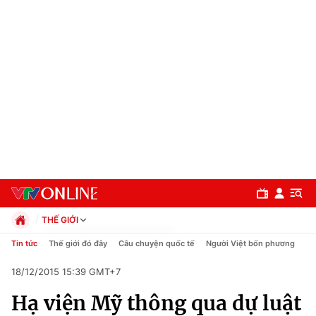
THẾ GIỚI
Chính trị
Tin tức
Thế giới đó đây
Câu chuyện quốc tế
Người Việt bốn phương
Xã hội
18/12/2015 15:39 GMT+7
Pháp luật
Chuyên mục
Kinh tế
Hạ viện Mỹ thông qua dự luật
Thể thao