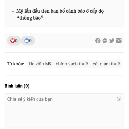
Mỹ lần đầu tiên ban bố cảnh báo ở cấp độ
“thông báo”
THỜI BÁO VTV
0
0
Theo dõi báo trên
Từ khóa:
Hạ viện Mỹ
chính sách thuế
cắt giảm thuế
Cơ quan chủ quản:
Đài Truyền hình Việt Nam
Cơ quan báo chí:
Thời báo VTV
Bình luận
(
0
)
Giấy phép hoạt động báo in và báo điện tử số 483/GP-BTTTT
cấp ngày 29/12/2023
Tổng Biên tập:
Vũ Thanh Thủy
Phó Tổng Biên tập:
Nguyễn Thị Mỹ Hạnh, Phạm Quốc Thắng,
Nguyễn Trọng Ninh
Tổng đài VTV:
024.38 355 931 - 024.38 355 932