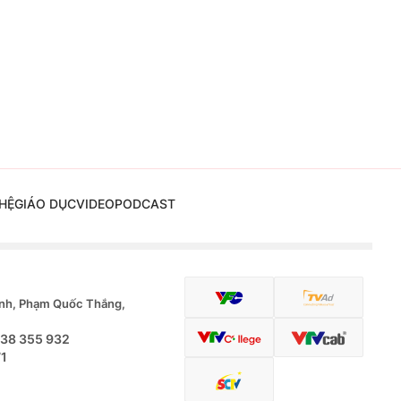
HỆ
GIÁO DỤC
VIDEO
PODCAST
nh, Phạm Quốc Thắng,
.38 355 932
71