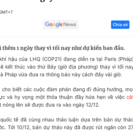
Góc ảnh
 GMT+7
Chia sẻ
Giáo dục
Công nghệ
Tuyển sinh
Hitech Công ng
 thêm 1 ngày thay vì tối nay như dự kiến ban đầu.
Học trực tuyến
Sản phẩm
 khí hậu của LHQ (COP21) đang diễn ra tại Paris (Pháp
g
Thị trường
ẽ kết thúc vào thứ Bảy (giờ địa phương) thay vì tối na
Tư vấn
à Pháp vừa đưa ra thông báo này cách đây vài giờ.
s
cho biết các cuộc đàm phán đang đi đúng hướng, mọ
cực và hy vọng một thỏa thuận đầy hứa hẹn về việc
cắ
 nóng lên sẽ được đưa ra vào ngày 12/12.
quốc tế đã cùng nhau thảo luận dựa trên bản dự thả
ớc. Tới 10/12, bản dự thảo này đã được rút ngắn còn 2