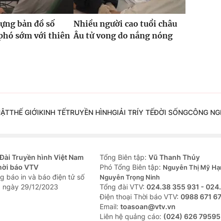
ựng bản đồ số
Nhiều người cao tuổi châu
phó sớm với thiên
Âu tử vong do nắng nóng
UẬT
THẾ GIỚI
KINH TẾ
TRUYỀN HÌNH
GIẢI TRÍ
Y TẾ
ĐỜI SỐNG
CÔNG NG
Đài Truyền hình Việt Nam
Tổng Biên tập:
Vũ Thanh Thủy
hời báo VTV
Phó Tổng Biên tập:
Nguyễn Thị Mỹ Hạ
g báo in và báo điện tử số
Nguyễn Trọng Ninh
 ngày 29/12/2023
Tổng đài VTV:
024.38 355 931 - 024
Ðiện thoại Thời báo VTV:
0988 671 6
Email:
toasoan@vtv.vn
Liên hệ quảng cáo:
(024) 626 79595