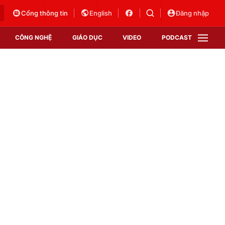
Cổng thông tin
English
Đăng nhập
CÔNG NGHỆ
GIÁO DỤC
VIDEO
PODCAST
VTV Money
VTV Thể thao
VTV Sức khoẻ
Bất động sản
Thị trường 24h
Tấm lòng Việt
Vươn mình bằng AI
VTV4
VTV8
VTV9
Lịch phát sóng
Giao lưu trực tuyến
Sự kiện