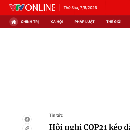
Thứ Sáu, 7/8/2026
CHÍNH TRỊ
XÃ HỘI
PHÁP LUẬT
THẾ GIỚI
Chính trị
Xã hội
Thế giới
Kinh tế
Tin tức
Tài chính
Thế giới đó đây
Thị trường
Câu chuyện quốc tế
Góc doanh nghiệp
Dữ liệu và đời sống
Tin tức
Hội nghị COP21 kéo d