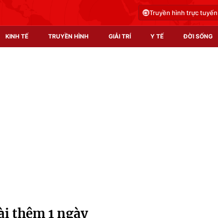
Truyền hình trực tuyến
KINH TẾ
TRUYỀN HÌNH
GIẢI TRÍ
Y TẾ
ĐỜI SỐNG
Pháp luật
Y tế
Truyền hình
Multimedia
Phim VTV
Video
Hậu trường
Shorts video
Nhân vật
Podcast
Khán giả
EMagazine
Giải sao mai
Photo
ài thêm 1 ngày
Infographic