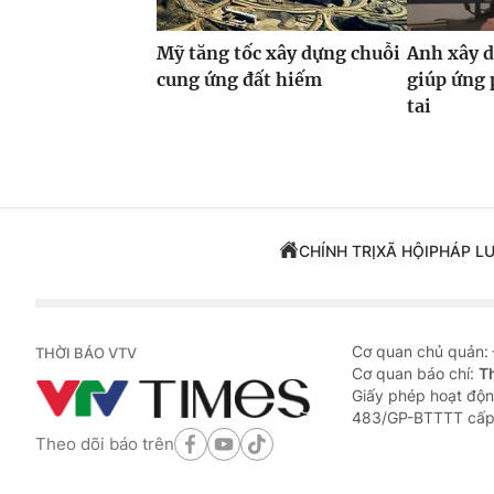
Mỹ tăng tốc xây dựng chuỗi
Anh xây d
cung ứng đất hiếm
giúp ứng 
tai
CHÍNH TRỊ
XÃ HỘI
PHÁP L
Cơ quan chủ quản:
THỜI BÁO VTV
Cơ quan báo chí:
T
Giấy phép hoạt độn
483/GP-BTTTT cấp
Theo dõi báo trên