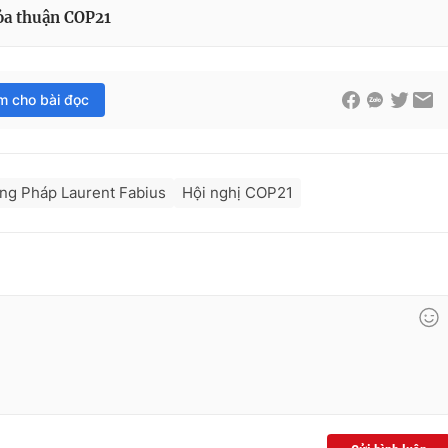
ỏa thuận COP21
im cho bài đọc
ởng Pháp Laurent Fabius
Hội nghị COP21