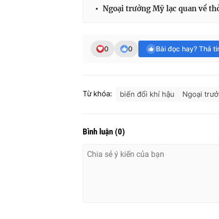
Ngoại trưởng Mỹ lạc quan về th
0
0
Bài đọc hay? Thả t
Từ khóa:
biến đổi khí hậu
Ngoại trư
Bình luận
(
0
)