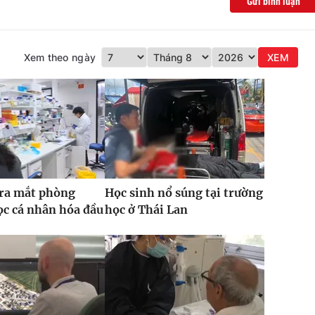
Gửi bình luận
Xem theo ngày
XEM
 ra mắt phòng
Học sinh nổ súng tại trường
c cá nhân hóa đầu
học ở Thái Lan