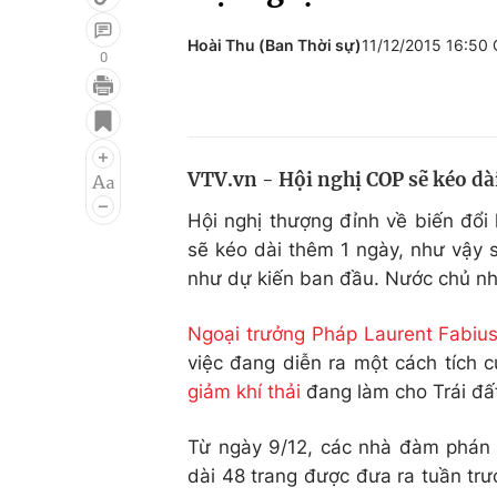
Hoài Thu (Ban Thời sự)
11/12/2015 16:50
0
Giải trí
Đời sống
Điện ảnh
Du lịch
VTV.vn - Hội nghị COP sẽ kéo dài
Âm nhạc
Làm đẹp
Hội nghị thượng đỉnh về biến đổi
Sao
Chất lượng cuộc sốn
sẽ kéo dài thêm 1 ngày, như vậy s
như dự kiến ban đầu. Nước chủ nh
Ngoại trưởng Pháp Laurent Fabiu
việc đang diễn ra một cách tích 
giảm khí thải
đang làm cho Trái đất
Từ ngày 9/12, các nhà đàm phán 
dài 48 trang được đưa ra tuần trư