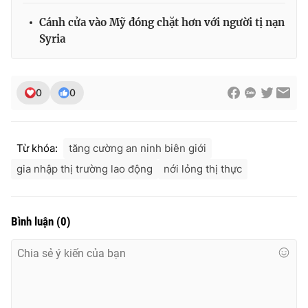
Cánh cửa vào Mỹ đóng chặt hơn với người tị nạn
Syria
THỜI BÁO VTV
0
0
Theo dõi báo trên
Từ khóa:
tăng cường an ninh biên giới
gia nhập thị trường lao động
nới lỏng thị thực
Cơ quan chủ quản:
Đài Truyền hình Việt Nam
Cơ quan báo chí:
Thời báo VTV
Giấy phép hoạt động báo in và báo điện tử số 483/GP-BTTTT
Bình luận
(
0
)
cấp ngày 29/12/2023
Tổng Biên tập:
Vũ Thanh Thủy
Phó Tổng Biên tập:
Nguyễn Thị Mỹ Hạnh, Phạm Quốc Thắng,
Nguyễn Trọng Ninh
Tổng đài VTV:
024.38 355 931 - 024.38 355 932