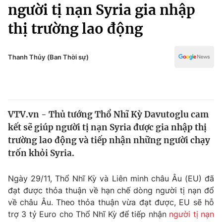
Chính trị
người tị nạn Syria gia nhập
Truyền hình
thị trường lao động
Văn hóa - Giải trí
Xã hội
Y tế
Đời sống
Thanh Thủy (Ban Thời sự)
Pháp luật
Công nghệ
Giáo dục
Y tế
VTV.vn - Thủ tướng Thổ Nhĩ Kỳ Davutoglu cam
Thế giới
kết sẽ giúp người tị nạn Syria được gia nhập thị
Tin tức
trường lao động và tiếp nhận những người chạy
Kinh tế
trốn khỏi Syria.
Thế giới đó đây
Tài chính
Dữ liệu và đời sống
Câu chuyện quốc tế
Ngày 29/11, Thổ Nhĩ Kỳ và Liên minh châu Âu (EU) đã
Thị trường
đạt được thỏa thuận về hạn chế dòng người tị nạn đổ
về châu Âu. Theo thỏa thuận vừa đạt được, EU sẽ hỗ
Truyền hình
Góc doanh nghiệp
trợ 3 tỷ Euro cho Thổ Nhĩ Kỳ để tiếp nhận
người tị nạn