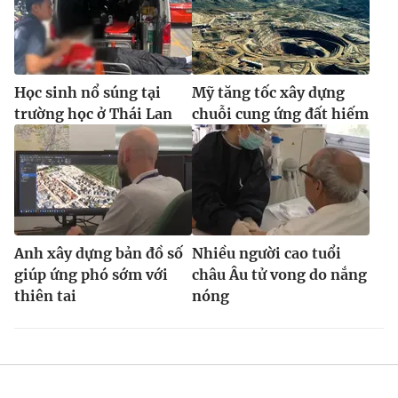
Học sinh nổ súng tại
Mỹ tăng tốc xây dựng
trường học ở Thái Lan
chuỗi cung ứng đất hiếm
Anh xây dựng bản đồ số
Nhiều người cao tuổi
giúp ứng phó sớm với
châu Âu tử vong do nắng
thiên tai
nóng