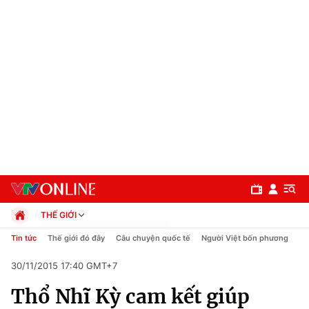
THẾ GIỚI
Chính trị
Tin tức
Thế giới đó đây
Câu chuyện quốc tế
Người Việt bốn phương
Xã hội
30/11/2015 17:40 GMT+7
Pháp luật
Chuyên mục
Kinh tế
Thổ Nhĩ Kỳ cam kết giúp
Thể thao