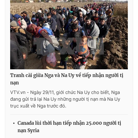
Photo
Infographic
Video
Shorts video
VTV Money
VTV Thể thao
VTV Sức khoẻ
Bất động sản
Tranh cãi giữa Nga và Na Uy về tiếp nhận người tị
Thị trường 24h
Tấm lòng Việt
nạn
VTV.vn - Ngày 29/11, giới chức Na Uy cho biết, Nga
đang gửi trả lại Na Uy những người tị nạn mà Na Uy
VTV4
Vươn mình bằng AI
trục xuất về Nga trước đó.
VTV9
VTV8
Canada lùi thời hạn tiếp nhận 25.000 người tị
nạn Syria
Liên hệ tòa soạn
English