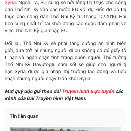
Phim VTV
Syria
. Ngoài ra, EU cũng sẽ nới lỏng thị thực cho công
Giải trí
dân Thổ Nhĩ Kỳ vào các nước EU với dự kiến dỡ bỏ thị
Hậu trường
thực cho công dân Thổ Nhĩ Kỳ từ tháng 10/2016. Hai
Điện ảnh
Đời sống
bên cũng nhất trí tái khởi động các cuộc đàm phán về
Nhân vật
Âm nhạc
việc Thổ Nhĩ Kỳ gia nhập EU.
Du lịch
Khán giả
Giáo dục
Sao
Đổi lại, Thổ Nhĩ Kỳ sẽ phải tăng cường an ninh biên
Làm đẹp
Giải sao mai
giới, đưa trở lại những người di cư không có đủ giấy tờ
Tuyển sinh
Công nghệ
tị nạn và ngăn chặn tình trạng buôn người. Thủ tướng
Chất lượng cuộc sống
Học trực tuyến
Thổ Nhĩ Kỳ Davutoglu cam kết sẽ giúp cho người tị
Hitech Công nghệ tương lai
nạn Syria được gia nhập thị trường lao động và tiếp
Giao lưu trực tuyến
nhận những người chạy trốn khỏi Syria.
Sản phẩm
Lịch phát sóng
Mời quý độc giả theo dõi
Truyền hình trực tuyến
các
Thị trường
kênh của Đài Truyền hình Việt Nam.
Tư vấn
Chuyên mục khác
Tin liên quan
Emagazine
Podcast