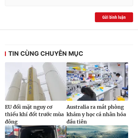
Ðiện thoại Thời báo VTV:
024.66 897 897
Email:
toasoan@vtv.vn
Gửi bình luận
Liên hệ quảng cáo:
024-7300.7108
TIN CÙNG CHUYÊN MỤC
EU đối mặt nguy cơ
Australia ra mắt phòng
® Cấm sao chép dưới mọi hình thức nếu không có sự chấp
thuận bằng văn bản. Ghi rõ nguồn VTV.vn khi phát hành lại
thiếu khí đốt trước mùa
khám y học cá nhân hóa
thông tin từ website này.
đông
đầu tiên