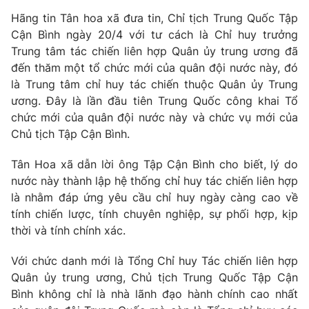
Phim VTV
Giải trí
Hãng tin Tân hoa xã đưa tin, Chỉ tịch Trung Quốc Tập
Hậu trường
Cận Bình ngày 20/4 với tư cách là Chỉ huy trưởng
Điện ảnh
Trung tâm tác chiến liên hợp Quân ủy trung ương đã
Đời sống
Nhân vật
đến thăm một tổ chức mới của quân đội nước này, đó
Âm nhạc
Du lịch
là Trung tâm chỉ huy tác chiến thuộc Quân ủy Trung
Khán giả
Giáo dục
Sao
ương. Đây là lần đầu tiên Trung Quốc công khai Tổ
Làm đẹp
Giải sao mai
chức mới của quân đội nước này và chức vụ mới của
Tuyển sinh
Chủ tịch Tập Cận Bình.
Công nghệ
Chất lượng cuộc sống
Học trực tuyến
Hitech Công nghệ tương lai
Tân Hoa xã dẫn lời ông Tập Cận Bình cho biết, lý do
Giao lưu trực tuyến
nước này thành lập hệ thống chỉ huy tác chiến liên hợp
Sản phẩm
là nhằm đáp ứng yêu cầu chỉ huy ngày càng cao về
tính chiến lược, tính chuyên nghiệp, sự phối hợp, kịp
Lịch phát sóng
Thị trường
thời và tính chính xác.
Tư vấn
Với chức danh mới là Tổng Chỉ huy Tác chiến liên hợp
Chuyên mục khác
Quân ủy trung ương, Chủ tịch Trung Quốc Tập Cận
Emagazine
Podcast
Bình không chỉ là nhà lãnh đạo hành chính cao nhất