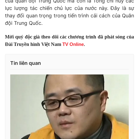
của quân đội Trung Quốc mà còn là Tổng chỉ huy các
lực lượng tác chiến chủ lực của nước này. Đây là sự
Photo
Infographic
thay đổi quan trọng trong tiến trình cải cách của Quân
đội Trung Quốc.
Video
Shorts video
Mời quý độc giả theo dõi các chương trình đã phát sóng của
Đài Truyền hình Việt Nam
TV Online
.
VTV Money
VTV Thể thao
Tin liên quan
VTV Sức khoẻ
Bất động sản
Thị trường 24h
Tấm lòng Việt
VTV4
Vươn mình bằng AI
VTV9
VTV8
Liên hệ tòa soạn
English