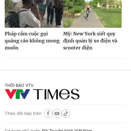
Pháp cấm cuộc gọi
Mỹ: New York siết quy
quảng cáo không mong
định quản lý xe điện và
muốn
scooter điện
THỜI BÁO VTV
Theo dõi báo trên
Cơ quan chủ quản:
Đài Truyền hình Việt Nam