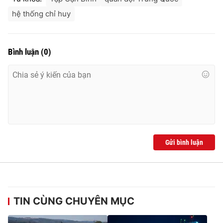
Ðiện thoại Thời báo VTV:
024.66 897 897
hệ thống chỉ huy
Email:
toasoan@vtv.vn
Liên hệ quảng cáo:
024-7300.7108
Bình luận
(
0
)
Gửi bình luận
® Cấm sao chép dưới mọi hình thức nếu không có sự chấp
thuận bằng văn bản. Ghi rõ nguồn VTV.vn khi phát hành lại
thông tin từ website này.
TIN CÙNG CHUYÊN MỤC