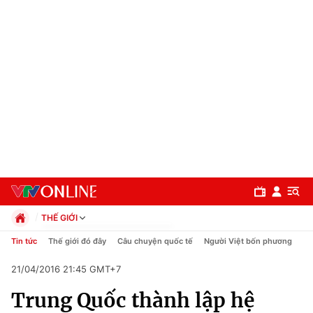
THẾ GIỚI
Chính trị
Tin tức
Thế giới đó đây
Câu chuyện quốc tế
Người Việt bốn phương
Xã hội
21/04/2016 21:45 GMT+7
Pháp luật
Chuyên mục
Kinh tế
Trung Quốc thành lập hệ
Thể thao