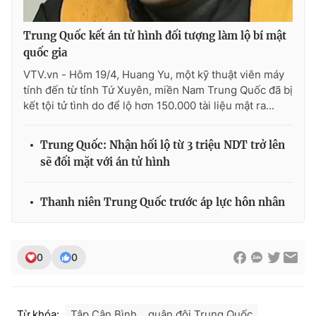
Trung Quốc kết án tử hình đối tượng làm lộ bí mật
quốc gia
THỜI BÁO VTV
VTV.vn - Hôm 19/4, Huang Yu, một kỹ thuật viên máy
tính đến từ tỉnh Tứ Xuyên, miền Nam Trung Quốc đã bị
kết tội tử tình do để lộ hơn 150.000 tài liệu mật ra...
Theo dõi báo trên
Trung Quốc: Nhận hối lộ từ 3 triệu NDT trở lên
sẽ đối mặt với án tử hình
Cơ quan chủ quản:
Đài Truyền hình Việt Nam
Cơ quan báo chí:
Thời báo VTV
Thanh niên Trung Quốc trước áp lực hôn nhân
Giấy phép hoạt động báo in và báo điện tử số 483/GP-BTTTT
cấp ngày 29/12/2023
Tổng Biên tập:
Vũ Thanh Thủy
0
0
Phó Tổng Biên tập:
Nguyễn Thị Mỹ Hạnh, Phạm Quốc Thắng,
Nguyễn Trọng Ninh
Tổng đài VTV:
024.38 355 931 - 024.38 355 932
Từ khóa:
Tập Cận Bình
quân đội Trung Quốc