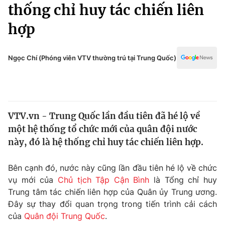
Chính trị
thống chỉ huy tác chiến liên
Truyền hình
hợp
Văn hóa - Giải trí
Xã hội
Y tế
Đời sống
Ngọc Chí (Phóng viên VTV thường trú tại Trung Quốc)
Pháp luật
Công nghệ
Giáo dục
Y tế
VTV.vn - Trung Quốc lần đầu tiên đã hé lộ về
Thế giới
một hệ thống tổ chức mới của quân đội nước
Tin tức
này, đó là hệ thống chỉ huy tác chiến liên hợp.
Kinh tế
Thế giới đó đây
Bên cạnh đó, nước này cũng lần đầu tiên hé lộ về chức
Tài chính
Dữ liệu và đời sống
vụ mới của
Chủ tịch Tập Cận Bình
là Tổng chỉ huy
Câu chuyện quốc tế
Thị trường
Trung tâm tác chiến liên hợp của Quân ủy Trung ương.
Đây sự thay đổi quan trọng trong tiến trình cải cách
Truyền hình
Góc doanh nghiệp
của
Quân đội Trung Quốc
.