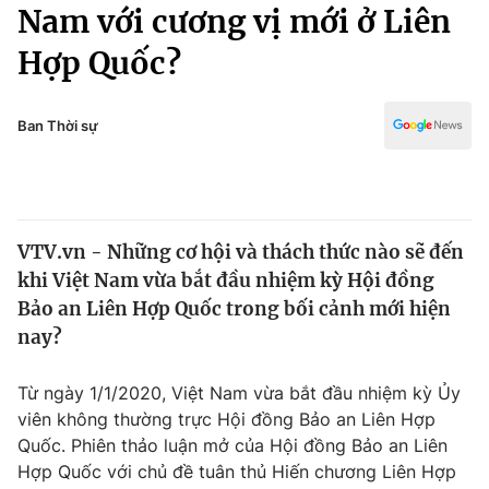
Chính trị
Nam với cương vị mới ở Liên
Truyền hình
Hợp Quốc?
Văn hóa - Giải trí
Xã hội
Y tế
Đời sống
Ban Thời sự
Pháp luật
Công nghệ
Giáo dục
Y tế
VTV.vn - Những cơ hội và thách thức nào sẽ đến
Thế giới
khi Việt Nam vừa bắt đầu nhiệm kỳ Hội đồng
Tin tức
Bảo an Liên Hợp Quốc trong bối cảnh mới hiện
Kinh tế
nay?
Thế giới đó đây
Tài chính
Dữ liệu và đời sống
Câu chuyện quốc tế
Từ ngày 1/1/2020, Việt Nam vừa bắt đầu nhiệm kỳ Ủy
Thị trường
viên không thường trực Hội đồng Bảo an Liên Hợp
Quốc. Phiên thảo luận mở của Hội đồng Bảo an Liên
Truyền hình
Góc doanh nghiệp
Hợp Quốc với chủ đề tuân thủ Hiến chương Liên Hợp