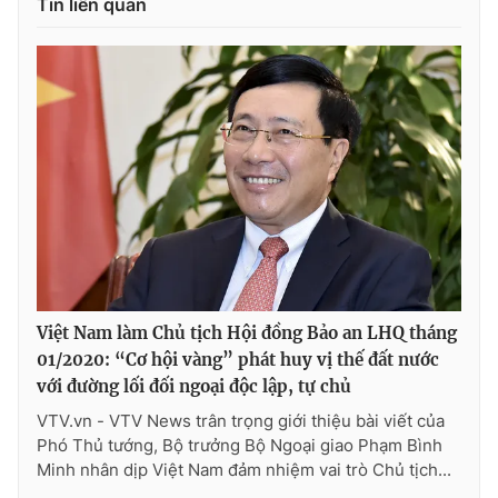
Tin liên quan
Photo
Infographic
Video
Shorts video
VTV Money
VTV Thể thao
VTV Sức khoẻ
Bất động sản
Thị trường 24h
Tấm lòng Việt
Việt Nam làm Chủ tịch Hội đồng Bảo an LHQ tháng
VTV4
Vươn mình bằng AI
01/2020: “Cơ hội vàng” phát huy vị thế đất nước
với đường lối đối ngoại độc lập, tự chủ
VTV.vn - VTV News trân trọng giới thiệu bài viết của
VTV9
VTV8
Phó Thủ tướng, Bộ trưởng Bộ Ngoại giao Phạm Bình
Minh nhân dịp Việt Nam đảm nhiệm vai trò Chủ tịch...
Liên hệ tòa soạn
English