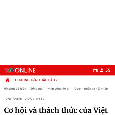
CHƯƠNG TRÌNH ĐẶC SẮC
Chính trị
90 phút để hiểu
Sống mới
Nhịp sống đô thị
Doanh nhân và hội nhập
C
Xã hội
12/01/2020 12:25 GMT+7
Pháp luật
Chuyên mục
Kinh tế
Cơ hội và thách thức của Việt
Thể thao