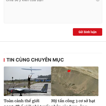
Ðiện thoại Thời báo VTV:
024.66 897 897
Email:
toasoan@vtv.vn
Liên hệ quảng cáo:
024-7300.7108
Gửi bình luận
TIN CÙNG CHUYÊN MỤC
® Cấm sao chép dưới mọi hình thức nếu không có sự chấp
thuận bằng văn bản. Ghi rõ nguồn VTV.vn khi phát hành lại
thông tin từ website này.
Toàn cảnh thế giới
Mỹ tấn công 3 cơ sở hạt