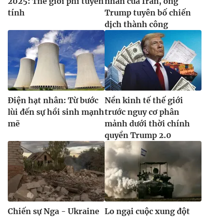
2025: Thế giới phi tuyến
nhân của Iran, ông
tính
Trump tuyên bố chiến
dịch thành công
Điện hạt nhân: Từ bước
Nền kinh tế thế giới
lùi đến sự hồi sinh mạnh
trước nguy cơ phân
mẽ
mảnh dưới thời chính
quyền Trump 2.0
Chiến sự Nga - Ukraine
Lo ngại cuộc xung đột