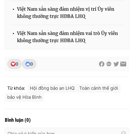
Việt Nam sẵn sàng đảm nhiệm vị trí Ủy viên
không thường trực HĐBA LHQ
THỜI BÁO VTV
Việt Nam sẵn sàng đảm nhiệm vai trò Ủy viên
không thường trực HĐBA LHQ
Theo dõi báo trên
0
0
Cơ quan chủ quản:
Đài Truyền hình Việt Nam
Cơ quan báo chí:
Thời báo VTV
Từ khóa:
Hội đồng bảo an LHQ
Toàn cảnh thế giới
Giấy phép hoạt động báo in và báo điện tử số 483/GP-BTTTT
bảo vệ Hòa Bình
cấp ngày 29/12/2023
Tổng Biên tập:
Vũ Thanh Thủy
Phó Tổng Biên tập:
Nguyễn Thị Mỹ Hạnh, Phạm Quốc Thắng,
Bình luận
(
0
)
Nguyễn Trọng Ninh
Tổng đài VTV:
024.38 355 931 - 024.38 355 932