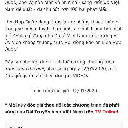
Phim VTV
Quốc, bảo vệ hòa bình và an ninh - sáng kiến do Việt
Giải trí
Nam đề xuất - đã thu hút hơn 100 bài phát biểu.
Hậu trường
Điện ảnh
Liên Hợp Quốc đang đứng trước những thách thức gì
Đời sống
Nhân vật
trong sứ mệnh duy trì hòa bình, an ninh trong bối cảnh
Âm nhạc
Du lịch
mới? Điều gì đang chờ đợi ở Việt Nam trên cương vị
Khán giả
Giáo dục
Sao
Ủy viên không thường trực Hội đồng Bảo an Liên Hợp
Làm đẹp
Giải sao mai
Quốc?
Tuyển sinh
Công nghệ
Chất lượng cuộc sống
Đây là nội dung được bình luận trong chương trình
Học trực tuyến
Hitech Công nghệ tương lai
Toàn cảnh thế giới
, phát sóng ngày 12/01/2020, mời
Giao lưu trực tuyến
độc giả quan tâm theo dõi qua VIDEO:
Sản phẩm
Lịch phát sóng
Thị trường
Toàn cảnh thế giới - 12/01/2020
Tư vấn
* Mời quý độc giả theo dõi các chương trình đã phát
Chuyên mục khác
sóng của Đài Truyền hình Việt Nam trên
TV Online
!
Emagazine
Podcast