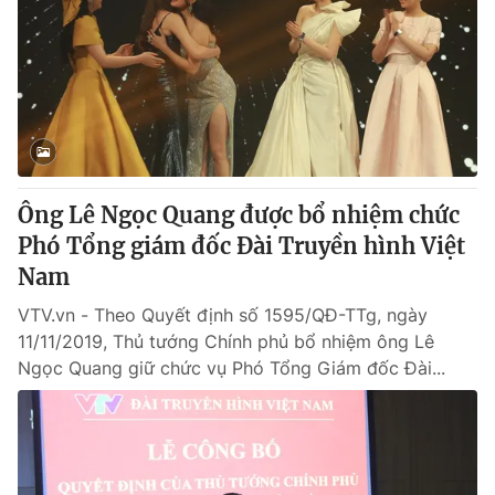
Tin tức
Kinh tế
Thế giới đó đây
Tài chính
Dữ liệu và đời sống
Câu chuyện quốc tế
Thị trường
Truyền hình
Góc doanh nghiệp
Ông Lê Ngọc Quang được bổ nhiệm chức
Phim VTV
Giải trí
Phó Tổng giám đốc Đài Truyền hình Việt
Hậu trường
Nam
Điện ảnh
Đời sống
Nhân vật
VTV.vn - Theo Quyết định số 1595/QĐ-TTg, ngày
Âm nhạc
11/11/2019, Thủ tướng Chính phủ bổ nhiệm ông Lê
Du lịch
Khán giả
Giáo dục
Ngọc Quang giữ chức vụ Phó Tổng Giám đốc Đài...
Sao
Làm đẹp
Giải sao mai
Tuyển sinh
Công nghệ
Chất lượng cuộc sống
Học trực tuyến
Hitech Công nghệ tương lai