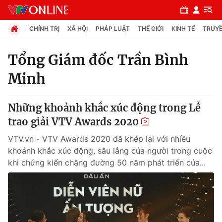
CHÍNH TRỊ
XÃ HỘI
PHÁP LUẬT
THẾ GIỚI
KINH TẾ
TRUYỀ
Tổng Giám đốc Trần Bình
Minh
Chuyên mục
Chính trị
Những khoảnh khắc xúc động trong Lễ
trao giải VTV Awards 2020
Xã hội
VTV.vn - VTV Awards 2020 đã khép lại với nhiều
khoảnh khắc xúc động, sâu lắng của người trong cuộc
Pháp luật
khi chứng kiến chặng đường 50 năm phát triển của...
Y tế
Thế giới