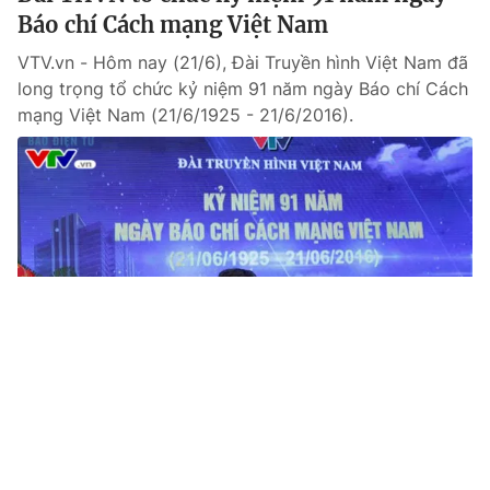
Báo chí Cách mạng Việt Nam
VTV.vn - Hôm nay (21/6), Đài Truyền hình Việt Nam đã
long trọng tổ chức kỷ niệm 91 năm ngày Báo chí Cách
mạng Việt Nam (21/6/1925 - 21/6/2016).
Tin mới
Video
Live
Emagazine
Trang chủ
Đồng chí Võ Văn Thưởng thăm và chúc
mừng Đài THVN nhân dịp 21/6