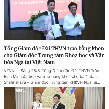
Giao lưu trực tuyến
Sản phẩm
Lịch phát sóng
Thị trường
Tư vấn
Chuyên mục khác
Emagazine
Podcast
Tổng Giám đốc Đài THVN trao bằng khen
cho Giám đốc Trung tâm Khoa học và Văn
Photo
Infographic
hóa Nga tại Việt Nam
Video
Shorts video
VTV.vn - Sáng 28/6, Tổng Giám đốc Đài THVN Trần
Bình Minh đã tiếp và trao bằng khen cho bà Natalia
Shafinskaya – Giám đốc Trung tâm KH&VH Nga, Bí...
VTV Money
VTV Thể thao
VTV Sức khoẻ
Bất động sản