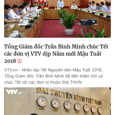
Giấy phép hoạt động báo in và báo điện tử số 483/GP-BTTTT
cấp ngày 29/12/2023
Tổng Biên tập:
Vũ Thanh Thủy
Phó Tổng Biên tập:
Nguyễn Thị Mỹ Hạnh, Phạm Quốc Thắng,
Nguyễn Trọng Ninh
Tổng đài VTV:
024.38 355 931 - 024.38 355 932
Ðiện thoại Thời báo VTV:
024.66 897 897
Tổng Giám đốc Trần Bình Minh chúc Tết
Email:
toasoan@vtv.vn
các đơn vị VTV dịp Năm mới Mậu Tuất
Liên hệ quảng cáo:
024-7300.7108
2018
VTV.vn - Nhân dịp Tết Nguyên đán Mậu Tuất 2018,
Tổng Giám đốc Trần Bình Minh đã đến thăm hỏi và
chúc Tết tới các đơn vị thuộc Đài THVN.