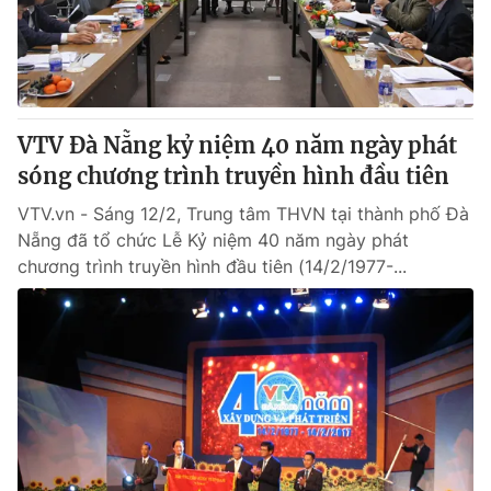
VTV Đà Nẵng kỷ niệm 40 năm ngày phát
sóng chương trình truyền hình đầu tiên
VTV.vn - Sáng 12/2, Trung tâm THVN tại thành phố Đà
Nẵng đã tổ chức Lễ Kỷ niệm 40 năm ngày phát
chương trình truyền hình đầu tiên (14/2/1977-...