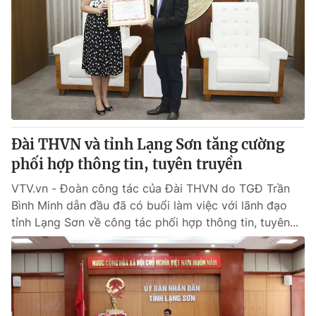
Thị trường 24h
Tấm lòng Việt
VTV4
Vươn mình bằng AI
VTV9
VTV8
Liên hệ tòa soạn
English
Đài THVN và tỉnh Lạng Sơn tăng cường
phối hợp thông tin, tuyên truyền
VTV.vn - Đoàn công tác của Đài THVN do TGĐ Trần
THỜI BÁO VTV
Bình Minh dẫn đầu đã có buổi làm việc với lãnh đạo
tỉnh Lạng Sơn về công tác phối hợp thông tin, tuyên...
Theo dõi báo trên
Cơ quan chủ quản:
Đài Truyền hình Việt Nam
Cơ quan báo chí:
Thời báo VTV