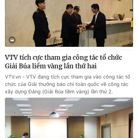
® Cấm sao chép dưới mọi hình thức nếu không có sự chấp
thuận bằng văn bản. Ghi rõ nguồn VTV.vn khi phát hành lại
thông tin từ website này.
VTV tích cực tham gia công tác tổ chức
Giải Búa liềm vàng lần thứ hai
VTV.vn - VTV đang tích cực tham gia vào công tác tổ
chức của Giải thưởng báo chí toàn quốc về công tác
xây dựng Đảng (Giải Búa liềm vàng) lần thứ 2.