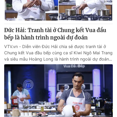
Giấy phép hoạt động báo in và báo điện tử số 483/GP-BTTTT
cấp ngày 29/12/2023
Tổng Biên tập:
Vũ Thanh Thủy
Phó Tổng Biên tập:
Nguyễn Thị Mỹ Hạnh, Phạm Quốc Thắng,
Đức Hải: Tranh tài ở Chung kết Vua đầu
Nguyễn Trọng Ninh
Tổng đài VTV:
bếp là hành trình ngoài dự đoán
024.38 355 931 - 024.38 355 932
Ðiện thoại Thời báo VTV:
024.66 897 897
VTV.vn - Diễn viên Đức Hải chia sẻ được tranh tài ở
Email:
toasoan@vtv.vn
Chung kết Vua đầu bếp cùng ca sĩ Kiwi Ngô Mai Trang
Liên hệ quảng cáo:
024-7300.7108
và siêu mẫu Hoàng Long là hành trình ngoài dự đoán...