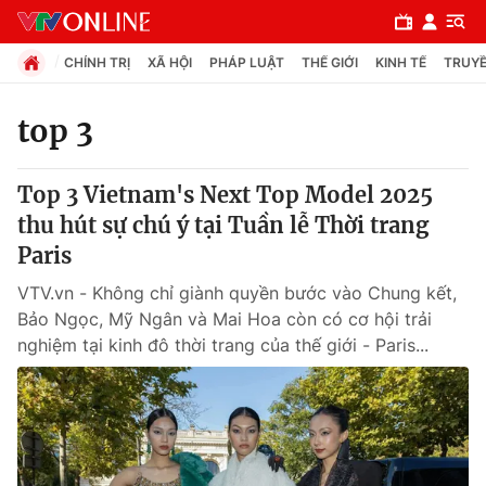
CHÍNH TRỊ
XÃ HỘI
PHÁP LUẬT
THẾ GIỚI
KINH TẾ
TRUYỀ
top 3
Chuyên mục
Top 3 Vietnam's Next Top Model 2025
Chính trị
thu hút sự chú ý tại Tuần lễ Thời trang
Paris
Xã hội
VTV.vn - Không chỉ giành quyền bước vào Chung kết,
Bảo Ngọc, Mỹ Ngân và Mai Hoa còn có cơ hội trải
Pháp luật
nghiệm tại kinh đô thời trang của thế giới - Paris...
Y tế
Thế giới