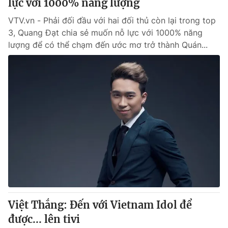
lực với 1000% năng lượng
VTV.vn - Phải đối đầu với hai đối thủ còn lại trong top
3, Quang Đạt chia sẻ muốn nỗ lực với 1000% năng
lượng để có thể chạm đến ước mơ trở thành Quán...
Việt Thắng: Đến với Vietnam Idol để
được... lên tivi