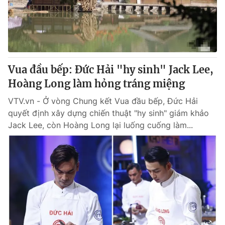
Thị trường 24h
Tấm lòng Việt
VTV4
Vươn mình bằng AI
VTV9
VTV8
Vua đầu bếp: Đức Hải "hy sinh" Jack Lee,
Hoàng Long làm hỏng tráng miệng
Liên hệ tòa soạn
English
VTV.vn - Ở vòng Chung kết Vua đầu bếp, Đức Hải
quyết định xây dựng chiến thuật "hy sinh" giám khảo
Jack Lee, còn Hoàng Long lại luống cuống làm...
THỜI BÁO VTV
Theo dõi báo trên
Cơ quan chủ quản:
Đài Truyền hình Việt Nam
Cơ quan báo chí:
Thời báo VTV