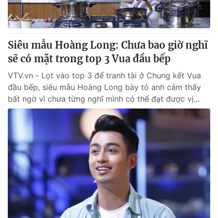
® Cấm sao chép dưới mọi hình thức nếu không có sự chấp
thuận bằng văn bản. Ghi rõ nguồn VTV.vn khi phát hành lại
Siêu mẫu Hoàng Long: Chưa bao giờ nghĩ
thông tin từ website này.
sẽ có mặt trong top 3 Vua đầu bếp
VTV.vn - Lọt vào top 3 để tranh tài ở Chung kết Vua
đầu bếp, siêu mẫu Hoàng Long bày tỏ anh cảm thấy
bất ngờ vì chưa từng nghĩ mình có thể đạt được vị...