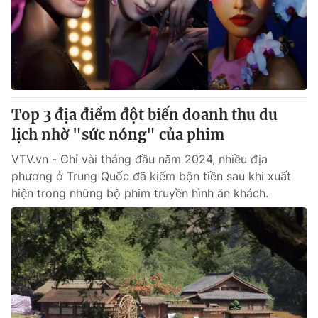
Giao lưu trực tuyến
Sản phẩm
Lịch phát sóng
Thị trường
Tư vấn
Chuyên mục khác
Top 3 địa điểm đột biến doanh thu du
Emagazine
Podcast
lịch nhờ "sức nóng" của phim
VTV.vn - Chỉ vài tháng đầu năm 2024, nhiều địa
Photo
Infographic
phương ở Trung Quốc đã kiếm bộn tiền sau khi xuất
hiện trong những bộ phim truyền hình ăn khách.
Video
Shorts video
VTV Money
VTV Thể thao
VTV Sức khoẻ
Bất động sản