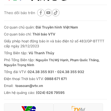
Theo dõi báo trên
Cơ quan chủ quản:
Đài Truyền hình Việt Nam
Cơ quan báo chí:
Thời báo VTV
Giấy phép hoạt động báo in và báo điện tử số 483/GP-BTTTT
cấp ngày 29/12/2023
Tổng Biên tập:
Vũ Thanh Thủy
Phó Tổng Biên tập:
Nguyễn Thị Mỹ Hạnh, Phạm Quốc Thắng,
Nguyễn Trọng Ninh
Tổng đài VTV:
024.38 355 931 - 024.38 355 932
Ðiện thoại Thời báo VTV:
0988 671 671
Email:
toasoan@vtv.vn
Liên hệ quảng cáo:
(024) 626 79595