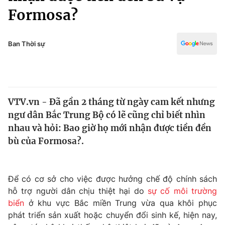
Chính trị
Formosa?
Truyền hình
Văn hóa - Giải trí
Xã hội
Y tế
Ban Thời sự
Đời sống
Pháp luật
Công nghệ
Giáo dục
Y tế
VTV.vn - Đã gần 2 tháng từ ngày cam kết nhưng
ngư dân Bắc Trung Bộ có lẽ cũng chỉ biết nhìn
Thế giới
nhau và hỏi: Bao giờ họ mới nhận được tiền đền
Tin tức
bù của Formosa?.
Kinh tế
Thế giới đó đây
Tài chính
Dữ liệu và đời sống
Để có cơ sở cho việc được hưởng chế độ chính sách
Câu chuyện quốc tế
Thị trường
hỗ trợ người dân chịu thiệt hại do
sự cố môi trường
biển
ở khu vực Bắc miền Trung vừa qua khôi phục
Truyền hình
Góc doanh nghiệp
phát triển sản xuất hoặc chuyển đổi sinh kế, hiện nay,