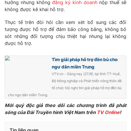
hưởng nhưng không
đăng ký kinh doanh
nộp thuế sẽ
Photo
không được kê khai hỗ trợ.
Infographic
Thực tế trên đòi hỏi cần xem xét bổ sung các đối
Video
Shorts video
tượng được hỗ trợ để đảm bảo công bằng, không bỏ
sót những đối tượng chịu thiệt hại nhưng lại không
VTV Money
được hỗ trợ.
VTV Thể thao
Tìm giải pháp hỗ trợ đền bù cho
VTV Sức khoẻ
Bất động sản
ngư dân miền Trung
VTV.vn - Sáng nay (27/8), tại tỉnh TT-Huế,
Thị trường 24h
Tấm lòng Việt
Bộ Nông nghiệp và Phát triển nông thôn đã
tổ chức hội nghị tìm giải pháp hỗ trợ đền bù
VTV4
Vươn mình bằng AI
cho ngư dân miền Trung.
Mời quý độc giả theo dõi các chương trình đã phát
VTV9
VTV8
sóng của Đài Truyền hình Việt Nam trên
TV Online
!
Liên hệ tòa soạn
English
Tin liên quan