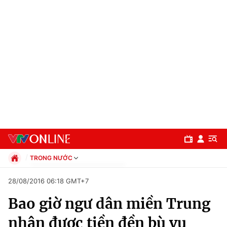
TRONG NƯỚC
Chính trị
28/08/2016 06:18 GMT+7
Xã hội
Bao giờ ngư dân miền Trung
Pháp luật
Chuyên mục
Kinh tế
nhận được tiền đền bù vụ
Thể thao