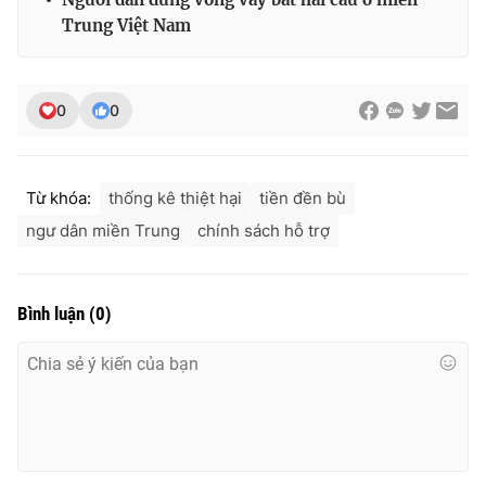
Ðiện thoại Thời báo VTV:
024.66 897 897
Trung Việt Nam
Email:
toasoan@vtv.vn
Liên hệ quảng cáo:
024-7300.7108
0
0
Từ khóa:
thống kê thiệt hại
tiền đền bù
ngư dân miền Trung
chính sách hỗ trợ
Bình luận
(
0
)
® Cấm sao chép dưới mọi hình thức nếu không có sự chấp
thuận bằng văn bản. Ghi rõ nguồn VTV.vn khi phát hành lại
thông tin từ website này.