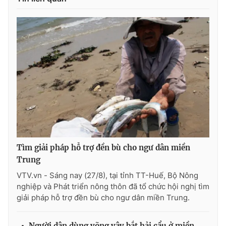
THỜI BÁO VTV
Theo dõi báo trên
Cơ quan chủ quản:
Đài Truyền hình Việt Nam
Cơ quan báo chí:
Thời báo VTV
Tìm giải pháp hỗ trợ đền bù cho ngư dân miền
Giấy phép hoạt động báo in và báo điện tử số 483/GP-BTTTT
Trung
cấp ngày 29/12/2023
VTV.vn - Sáng nay (27/8), tại tỉnh TT-Huế, Bộ Nông
Tổng Biên tập:
Vũ Thanh Thủy
nghiệp và Phát triển nông thôn đã tổ chức hội nghị tìm
Phó Tổng Biên tập:
Nguyễn Thị Mỹ Hạnh, Phạm Quốc Thắng,
giải pháp hỗ trợ đền bù cho ngư dân miền Trung.
Nguyễn Trọng Ninh
Tổng đài VTV:
024.38 355 931 - 024.38 355 932
Người dân dùng võng vây bắt hải cẩu ở miền