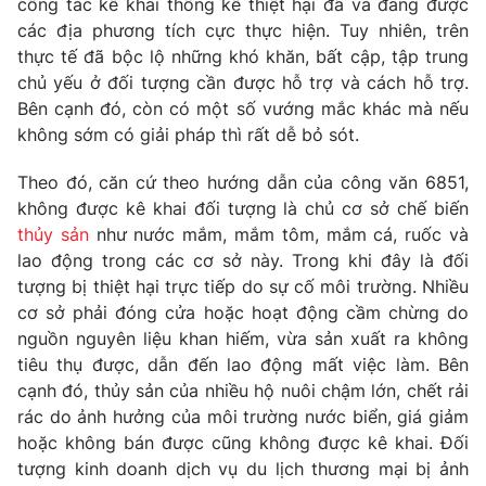
công tác kê khai thống kê thiệt hại đã và đang được
Phim VTV
Giải trí
các địa phương tích cực thực hiện. Tuy nhiên, trên
Hậu trường
thực tế đã bộc lộ những khó khăn, bất cập, tập trung
Điện ảnh
chủ yếu ở đối tượng cần được hỗ trợ và cách hỗ trợ.
Đời sống
Nhân vật
Bên cạnh đó, còn có một số vướng mắc khác mà nếu
Âm nhạc
Du lịch
không sớm có giải pháp thì rất dễ bỏ sót.
Khán giả
Giáo dục
Sao
Làm đẹp
Giải sao mai
Theo đó, căn cứ theo hướng dẫn của công văn 6851,
Tuyển sinh
không được kê khai đối tượng là chủ cơ sở chế biến
Công nghệ
Chất lượng cuộc sống
thủy sản
như nước mắm, mắm tôm, mắm cá, ruốc và
Học trực tuyến
Hitech Công nghệ tương lai
lao động trong các cơ sở này. Trong khi đây là đối
Giao lưu trực tuyến
tượng bị thiệt hại trực tiếp do sự cố môi trường. Nhiều
Sản phẩm
cơ sở phải đóng cửa hoặc hoạt động cầm chừng do
Lịch phát sóng
nguồn nguyên liệu khan hiếm, vừa sản xuất ra không
Thị trường
tiêu thụ được, dẫn đến lao động mất việc làm. Bên
Tư vấn
cạnh đó, thủy sản của nhiều hộ nuôi chậm lớn, chết rải
rác do ảnh hưởng của môi trường nước biển, giá giảm
Chuyên mục khác
hoặc không bán được cũng không được kê khai. Đối
Emagazine
Podcast
tượng kinh doanh dịch vụ du lịch thương mại bị ảnh