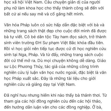
Phim VTV
học xã hội Việt Nam. Câu chuyện giản dị của người
Giải trí
phụ nữ làm khoa học cho thấy thành công sẽ đến với
Hậu trường
bất cứ ai nếu say mê và cố gắng hết mình.
Điện ảnh
Đời sống
Nhân vật
Văn hóa Pháp luôn có sức hấp dẫn đặc biệt với bà và
Âm nhạc
Du lịch
những trang sách thật đẹp cho cuộc đời mình đã được
Khán giả
Giáo dục
Sao
bà tự viết. Cô bé dân tộc Tày ham đọc sách, trở thành
Làm đẹp
Giải sao mai
sinh viên trường ĐH Sư phạm Việt Bắc khóa đầu tiên.
Tuyển sinh
Công nghệ
Rồi vì học giỏi nên tiếp tục được cử đi học nghiên cứu
Chất lượng cuộc sống
Học trực tuyến
sinh tại Nga, Pháp. Và từ đấy, những trang sách cuộc
Hitech Công nghệ tương lai
đời cứ thế mở ra. Dù mọi chuyện không dễ dàng. Giáo
Giao lưu trực tuyến
sư Lộc Phương Thủy, tác giả của những công trình
Sản phẩm
nghiên cứu lý luận văn học nước ngoài, đặc biệt là văn
Lịch phát sóng
học Pháp xuất sắc. Đây là những tài liệu cho giới
Thị trường
nghiên cứu và giảng dạy tại Việt Nam.
Tư vấn
Đã nghỉ hưu nhưng hiếm khi nào thấy bà thảnh thơi. Từ
Chuyên mục khác
tham gia các hội đồng nghiên cứu đến các hội thảo,
Emagazine
Podcast
đến hướng dẫn luận văn cho các đồng nghiệp. Ở bà,