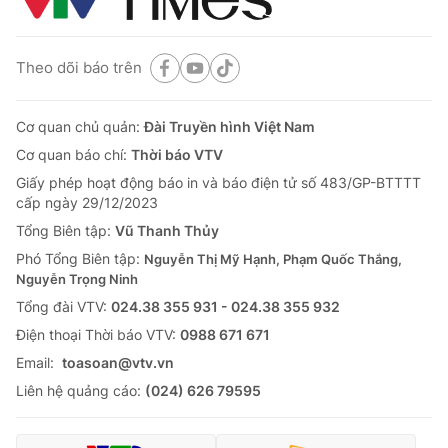
Theo dõi báo trên
Cơ quan chủ quản:
Đài Truyền hình Việt Nam
Cơ quan báo chí:
Thời báo VTV
Giấy phép hoạt động báo in và báo điện tử số 483/GP-BTTTT
cấp ngày 29/12/2023
Tổng Biên tập:
Vũ Thanh Thủy
Phó Tổng Biên tập:
Nguyễn Thị Mỹ Hạnh, Phạm Quốc Thắng,
Nguyễn Trọng Ninh
Tổng đài VTV:
024.38 355 931 - 024.38 355 932
Ðiện thoại Thời báo VTV:
0988 671 671
Email:
toasoan@vtv.vn
Liên hệ quảng cáo:
(024) 626 79595