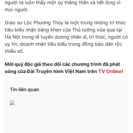
người ta luôn thấy một sự thẳng thắn và hết lòng vì
Photo
mọi người.
Infographic
Giáo sư Lộc Phương Thủy là một trong những trí thức
Video
Shorts video
tiêu biểu nhận bằng khen của Thủ tướng vừa qua tại
Hà Nội trong lễ tuyên dương nhân sĩ, trí thức, người có
VTV Money
uy tín, doanh nhân tiêu biểu trong đồng bào dân tộc
VTV Thể thao
thiểu số.
VTV Sức khoẻ
Bất động sản
Mời quý độc giả theo dõi các chương trình đã phát
sóng của Đài Truyền hình Việt Nam trên
TV
Online
!
Thị trường 24h
Tấm lòng Việt
Tin liên quan
VTV4
Vươn mình bằng AI
VTV9
VTV8
Liên hệ tòa soạn
English