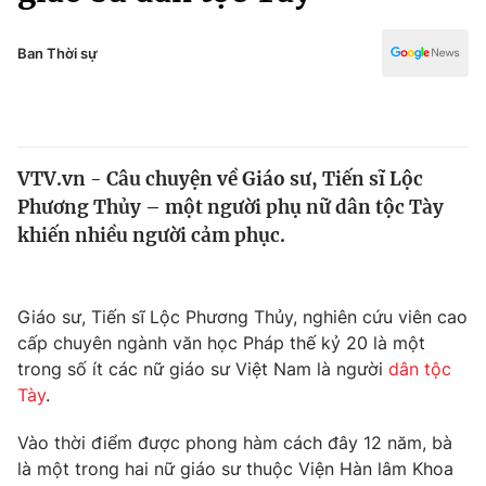
Chính trị
Truyền hình
Văn hóa - Giải trí
Ban Thời sự
Xã hội
Y tế
Đời sống
Pháp luật
Công nghệ
Giáo dục
VTV.vn - Câu chuyện về Giáo sư, Tiến sĩ Lộc
Y tế
Phương Thủy – một người phụ nữ dân tộc Tày
khiến nhiều người cảm phục.
Thế giới
Tin tức
Giáo sư, Tiến sĩ Lộc Phương Thủy, nghiên cứu viên cao
Kinh tế
cấp chuyên ngành văn học Pháp thế kỷ 20 là một
Thế giới đó đây
Tài chính
trong số ít các nữ giáo sư Việt Nam là người
dân tộc
Dữ liệu và đời sống
Câu chuyện quốc tế
Tày
.
Thị trường
Vào thời điểm được phong hàm cách đây 12 năm, bà
Truyền hình
Góc doanh nghiệp
là một trong hai nữ giáo sư thuộc Viện Hàn lâm Khoa