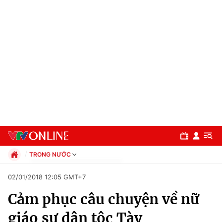
TRONG NƯỚC
Chính trị
02/01/2018 12:05 GMT+7
Xã hội
Cảm phục câu chuyện về nữ
Pháp luật
Chuyên mục
Kinh tế
giáo sư dân tộc Tày
Thể thao