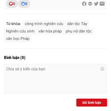
Ðiện thoại Thời báo VTV:
024.66 897 897
0
0
Email:
toasoan@vtv.vn
Liên hệ quảng cáo:
024-7300.7108
Từ khóa:
công trình nghiên cứu
dân tộc Tày
Nghiên cứu sinh
văn hóa pháp
phụ nữ dân tộc
văn học Pháp
Bình luận
(
0
)
® Cấm sao chép dưới mọi hình thức nếu không có sự chấp
thuận bằng văn bản. Ghi rõ nguồn VTV.vn khi phát hành lại
thông tin từ website này.
Gửi bình luận