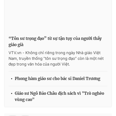
THỜI BÁO VTV
“Tôn sư trọng đạo” từ sự tận tụy của người thầy
giáo già
Theo dõi báo trên
VTV.vn - Không chỉ riêng trong ngày Nhà giáo Việt
Nam, truyền thống “tôn sư trọng đạo” còn là một nét
đẹp trong văn hóa của người Việt.
Cơ quan chủ quản:
Đài Truyền hình Việt Nam
Cơ quan báo chí:
Thời báo VTV
Phong hàm giáo sư cho bác sĩ Daniel Trương
Giấy phép hoạt động báo in và báo điện tử số 483/GP-BTTTT
cấp ngày 29/12/2023
Tổng Biên tập:
Vũ Thanh Thủy
Giáo sư Ngô Bảo Châu dịch sách vì "Trò nghèo
Phó Tổng Biên tập:
vùng cao"
Nguyễn Thị Mỹ Hạnh, Phạm Quốc Thắng,
Nguyễn Trọng Ninh
Tổng đài VTV:
024.38 355 931 - 024.38 355 932