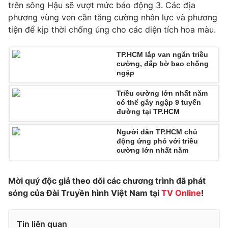
Phim VTV
trên sông Hậu sẽ vượt mức báo động 3. Các địa
Giải trí
phương vùng ven cần tăng cường nhân lực và phương
Hậu trường
tiện để kịp thời chống úng cho các diện tích hoa màu.
Điện ảnh
Đời sống
Nhân vật
Âm nhạc
TP.HCM lắp van ngăn triều
Du lịch
Khán giả
cường, đắp bờ bao chống
Giáo dục
Sao
ngập
Làm đẹp
Giải sao mai
Tuyển sinh
Triều cường lớn nhất năm
Công nghệ
Chất lượng cuộc sống
có thể gây ngập 9 tuyến
Học trực tuyến
đường tại TP.HCM
Hitech Công nghệ tương lai
Giao lưu trực tuyến
Người dân TP.HCM chủ
Sản phẩm
động ứng phó với triều
cường lớn nhất năm
Lịch phát sóng
Thị trường
Mời quý độc giả theo dõi các chương trình đã phát
Tư vấn
sóng của Đài Truyền hình Việt Nam tại
TV Online
!
Chuyên mục khác
Emagazine
Podcast
Tin liên quan