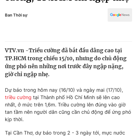
Chính trị
Truyền hình
Văn hóa - Giải trí
Ban Thời sự
Xã hội
Y tế
Đời sống
Pháp luật
Công nghệ
Giáo dục
VTV.vn -Triều cường đã bắt đầu dâng cao tại
Y tế
TP.HCM trong chiều 15/10, nhưng do chủ động
ứng phó nên những nơi trước đây ngập nặng,
Thế giới
giờ chỉ ngập nhẹ.
Tin tức
Dự báo trong hôm nay (16/10) và ngày mai (17/10),
Kinh tế
triều cường
tại Thành phố Hồ Chí Minh sẽ lên cao
Thế giới đó đây
Tài chính
nhất, ở mức trên 1,6m. Triều cường lên đúng vào giờ
Dữ liệu và đời sống
Câu chuyện quốc tế
tan tầm nên người dân cũng cần chủ động để ứng phó
Thị trường
kịp thời.
Truyền hình
Góc doanh nghiệp
Tại Cần Thơ, dự báo trong 2 - 3 ngày tới, mực nước