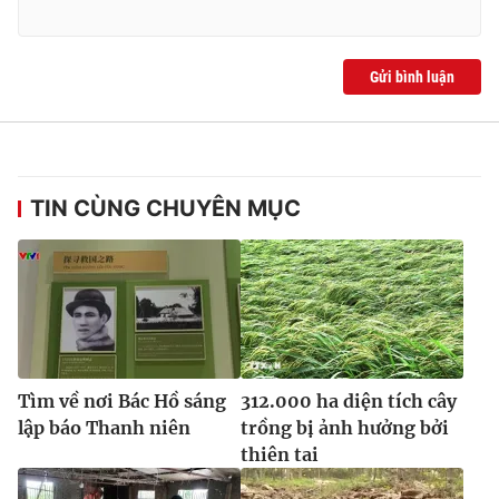
Ðiện thoại Thời báo VTV:
024.66 897 897
Email:
toasoan@vtv.vn
Liên hệ quảng cáo:
024-7300.7108
Gửi bình luận
TIN CÙNG CHUYÊN MỤC
® Cấm sao chép dưới mọi hình thức nếu không có sự chấp
Tìm về nơi Bác Hồ sáng
312.000 ha diện tích cây
thuận bằng văn bản. Ghi rõ nguồn VTV.vn khi phát hành lại
lập báo Thanh niên
trồng bị ảnh hưởng bởi
thông tin từ website này.
thiên tai