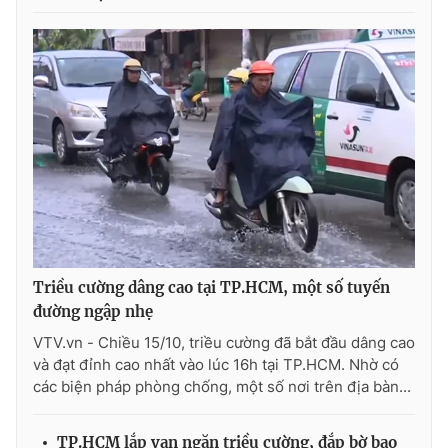
Photo
Infographic
Video
Shorts video
VTV Money
VTV Thể thao
VTV Sức khoẻ
Bất động sản
Thị trường 24h
Tấm lòng Việt
Triều cường dâng cao tại TP.HCM, một số tuyến
đường ngập nhẹ
VTV4
Vươn mình bằng AI
VTV.vn - Chiều 15/10, triều cường đã bắt đầu dâng cao
và đạt đỉnh cao nhất vào lúc 16h tại TP.HCM. Nhờ có
VTV9
VTV8
các biện pháp phòng chống, một số nơi trên địa bàn...
Liên hệ tòa soạn
English
TP.HCM lắp van ngăn triều cường, đắp bờ bao