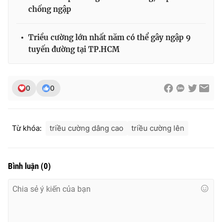
chống ngập
Triều cường lớn nhất năm có thể gây ngập 9
THỜI BÁO VTV
tuyến đường tại TP.HCM
0
0
Theo dõi báo trên
Cơ quan chủ quản:
Đài Truyền hình Việt Nam
Từ khóa:
triều cường dâng cao
triều cường lên
Cơ quan báo chí:
Thời báo VTV
Giấy phép hoạt động báo in và báo điện tử số 483/GP-BTTTT
cấp ngày 29/12/2023
Bình luận
(
0
)
Tổng Biên tập:
Vũ Thanh Thủy
Phó Tổng Biên tập:
Nguyễn Thị Mỹ Hạnh, Phạm Quốc Thắng,
Nguyễn Trọng Ninh
Tổng đài VTV:
024.38 355 931 - 024.38 355 932