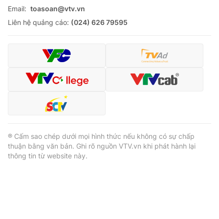
Email:
toasoan@vtv.vn
Liên hệ quảng cáo:
(024) 626 79595
® Cấm sao chép dưới mọi hình thức nếu không có sự chấp
thuận bằng văn bản. Ghi rõ nguồn VTV.vn khi phát hành lại
thông tin từ website này.