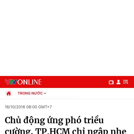
TRONG NƯỚC
Chính trị
16/10/2016 08:00 GMT+7
Xã hội
Chủ động ứng phó triều
Pháp luật
Chuyên mục
Kinh tế
cường, TP.HCM chỉ ngập nhẹ
Thể thao