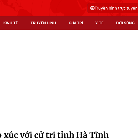
Truyền hình trực tuyến
KINH TẾ
TRUYỀN HÌNH
GIẢI TRÍ
Y TẾ
ĐỜI SỐNG
Pháp luật
Y tế
Truyền hình
Multimedia
Phim VTV
Video
Hậu trường
Shorts video
Nhân vật
Podcast
Khán giả
EMagazine
Giải sao mai
Photo
 xúc với cử tri tỉnh Hà Tĩnh
Infographic