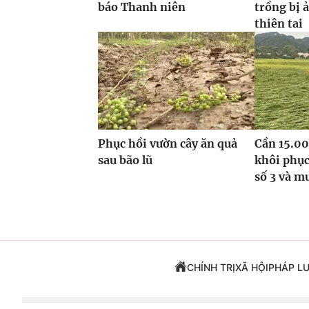
báo Thanh niên
trồng bị 
thiên tai
Phục hồi vườn cây ăn quả
Cần 15.00
sau bão lũ
khôi phục
số 3 và m
CHÍNH TRỊ
XÃ HỘI
PHÁP L