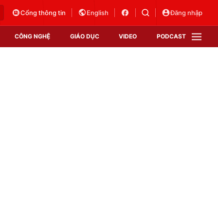
Cổng thông tin
English
Đăng nhập
CÔNG NGHỆ
GIÁO DỤC
VIDEO
PODCAST
VTV Money
VTV Thể thao
VTV Sức khoẻ
Bất động sản
Thị trường 24h
Tấm lòng Việt
Vươn mình bằng AI
VTV4
VTV8
VTV9
Lịch phát sóng
Giao lưu trực tuyến
Sự kiện