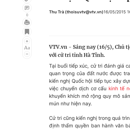
Thu Trà (thoisuvtv@vtv.vn)
16/05/2015 
0
Giải trí
Đời sống
Điện ảnh
Du lịch
VTV.vn - Sáng nay (16/5), Chủ t
Âm nhạc
Làm đẹp
với cử tri tỉnh Hà Tĩnh.
Sao
Chất lượng cuộc sốn
Tại buổi tiếp xúc, cử tri đánh giá
quan trọng của đất nước được trao
kiến nghị Quốc hội tiếp tục xây d
việc chuyển dịch cơ cấu
kinh tế 
khuyến khích mở rộng quy mô sản 
mún như hiện nay.
Cử tri cũng kiến nghị trong quá tr
định thẩm quyền ban hành văn bả