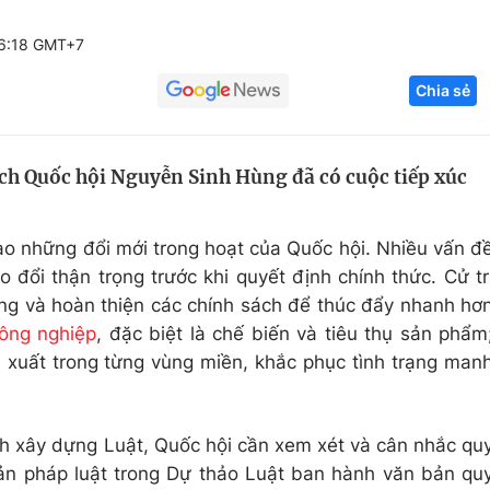
Góc ảnh
16:18 GMT+7
Chia sẻ
Giáo dục
Công nghệ
Tuyển sinh
Hitech Công ng
ịch Quốc hội Nguyễn Sinh Hùng đã có cuộc tiếp xúc
Học trực tuyến
Sản phẩm
g
Thị trường
 cao những đổi mới trong hoạt của Quốc hội. Nhiều vấn đ
Tư vấn
 đổi thận trọng trước khi quyết định chính thức. Cử tr
ựng và hoàn thiện các chính sách để thúc đẩy nhanh hơ
nông nghiệp
, đặc biệt là chế biến và tiêu thụ sản phẩm
xuất trong từng vùng miền, khắc phục tình trạng man
ình xây dựng Luật, Quốc hội cần xem xét và cân nhắc qu
n pháp luật trong Dự thảo Luật ban hành văn bản qu