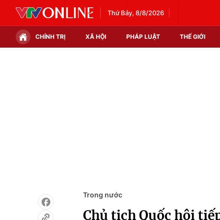
Thứ Bảy, 8/8/2026
CHÍNH TRỊ
XÃ HỘI
PHÁP LUẬT
THẾ GIỚI
Chính trị
Xã hội
Thế giới
Kinh tế
Tin tức
Tài chính
Thế giới đó đây
Thị trường
Câu chuyện quốc tế
Góc doanh nghiệp
Dữ liệu và đời sống
Trong nước
Chủ tịch Quốc hội tiếp