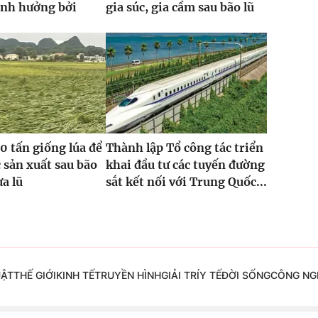
ảnh hưởng bởi
gia súc, gia cầm sau bão lũ
0 tấn giống lúa để
Thành lập Tổ công tác triển
 sản xuất sau bão
khai đầu tư các tuyến đường
ưa lũ
sắt kết nối với Trung Quốc...
UẬT
THẾ GIỚI
KINH TẾ
TRUYỀN HÌNH
GIẢI TRÍ
Y TẾ
ĐỜI SỐNG
CÔNG NG