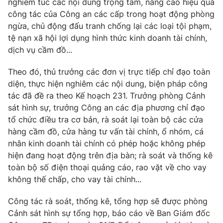
nghiêm túc các nội dung trọng tâm, nâng cao hiệu quả
công tác của Công an các cấp trong hoạt động phòng
Photo
Infographic
ngừa, chủ động đấu tranh chống lại các loại tội phạm,
tệ nạn xã hội lợi dụng hình thức kinh doanh tài chính,
Video
Shorts video
dịch vụ cầm đồ...
Theo đó, thủ trưởng các đơn vị trực tiếp chỉ đạo toàn
VTV Money
VTV Thể thao
diện, thực hiện nghiêm các nội dung, biện pháp công
tác đã đề ra theo Kế hoạch 231. Trưởng phòng Cảnh
VTV Sức khoẻ
Bất động sản
sát hình sự, trưởng Công an các địa phương chỉ đạo
tổ chức điều tra cơ bản, rà soát lại toàn bộ các cửa
Thị trường 24h
hàng cầm đồ, cửa hàng tư vấn tài chính, ổ nhóm, cá
Tấm lòng Việt
nhân kinh doanh tài chính có phép hoặc không phép
hiện đang hoạt động trên địa bàn; rà soát và thống kê
VTV4
Vươn mình bằng AI
toàn bộ số điện thoại quảng cáo, rao vặt về cho vay
không thế chấp, cho vay tài chính...
VTV9
VTV8
Công tác rà soát, thống kê, tổng hợp sẽ được phòng
Cảnh sát hình sự tổng hợp, báo cáo về Ban Giám đốc
Liên hệ tòa soạn
English