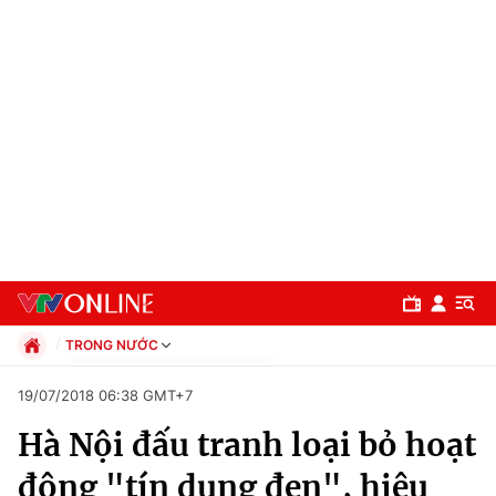
TRONG NƯỚC
Chính trị
19/07/2018 06:38 GMT+7
Xã hội
Hà Nội đấu tranh loại bỏ hoạt
Pháp luật
Chuyên mục
Kinh tế
động "tín dụng đen", hiệu
Thể thao