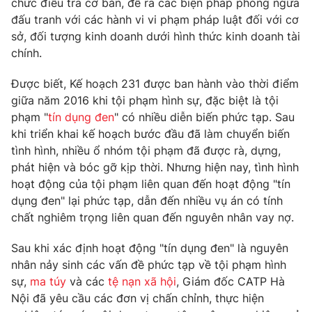
chức điều tra cơ bản, đề ra các biện pháp phòng ngừa
Phim VTV
Giải trí
đấu tranh với các hành vi vi phạm pháp luật đối với cơ
Hậu trường
sở, đối tượng kinh doanh dưới hình thức kinh doanh tài
Điện ảnh
chính.
Đời sống
Nhân vật
Âm nhạc
Được biết, Kế hoạch 231 được ban hành vào thời điểm
Du lịch
Khán giả
Giáo dục
Sao
giữa năm 2016 khi tội phạm hình sự, đặc biệt là tội
Làm đẹp
Giải sao mai
phạm "
tín dụng đen
" có nhiều diễn biến phức tạp. Sau
Tuyển sinh
khi triển khai kế hoạch bước đầu đã làm chuyển biến
Công nghệ
Chất lượng cuộc sống
tình hình, nhiều ổ nhóm tội phạm đã được rà, dựng,
Học trực tuyến
Hitech Công nghệ tương lai
phát hiện và bóc gỡ kịp thời. Nhưng hiện nay, tình hình
Giao lưu trực tuyến
hoạt động của tội phạm liên quan đến hoạt động "tín
Sản phẩm
dụng đen" lại phức tạp, dẫn đến nhiều vụ án có tính
Lịch phát sóng
chất nghiêm trọng liên quan đến nguyên nhân vay nợ.
Thị trường
Sau khi xác định hoạt động "tín dụng đen" là nguyên
Tư vấn
nhân nảy sinh các vấn đề phức tạp về tội phạm hình
Chuyên mục khác
sự,
ma túy
và các
tệ nạn xã hội
, Giám đốc CATP Hà
Emagazine
Podcast
Nội đã yêu cầu các đơn vị chấn chỉnh, thực hiện