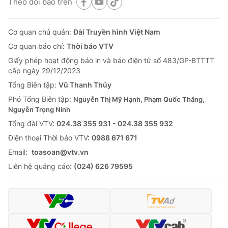
Theo dõi báo trên
Cơ quan chủ quản:
Đài Truyền hình Việt Nam
Cơ quan báo chí:
Thời báo VTV
Giấy phép hoạt động báo in và báo điện tử số 483/GP-BTTTT
cấp ngày 29/12/2023
Tổng Biên tập:
Vũ Thanh Thủy
Phó Tổng Biên tập:
Nguyễn Thị Mỹ Hạnh, Phạm Quốc Thắng,
Nguyễn Trọng Ninh
Tổng đài VTV:
024.38 355 931 - 024.38 355 932
Ðiện thoại Thời báo VTV:
0988 671 671
Email:
toasoan@vtv.vn
Liên hệ quảng cáo:
(024) 626 79595