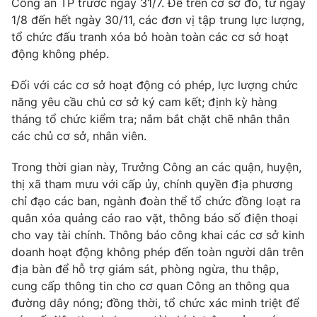
Công an TP trước ngày 31/7. Để trên cơ sở đó, từ ngày
1/8 đến hết ngày 30/11, các đơn vị tập trung lực lượng,
tổ chức đấu tranh xóa bỏ hoàn toàn các cơ sở hoạt
động không phép.
THỜI BÁO VTV
Đối với các cơ sở hoạt động có phép, lực lượng chức
năng yêu cầu chủ cơ sở ký cam kết; định kỳ hàng
tháng tổ chức kiểm tra; nắm bắt chặt chẽ nhân thân
các chủ cơ sở, nhân viên.
Theo dõi báo trên
Trong thời gian này, Trưởng Công an các quận, huyện,
Cơ quan chủ quản:
Đài Truyền hình Việt Nam
thị xã tham mưu với cấp ủy, chính quyền địa phương
Cơ quan báo chí:
Thời báo VTV
chỉ đạo các ban, ngành đoàn thể tổ chức đồng loạt ra
Giấy phép hoạt động báo in và báo điện tử số 483/GP-BTTTT
quân xóa quảng cáo rao vặt, thông báo số điện thoại
cấp ngày 29/12/2023
cho vay tài chính. Thông báo công khai các cơ sở kinh
Tổng Biên tập:
doanh hoạt động không phép đến toàn người dân trên
Vũ Thanh Thủy
địa bàn để hỗ trợ giám sát, phòng ngừa, thu thập,
Phó Tổng Biên tập:
Nguyễn Thị Mỹ Hạnh, Phạm Quốc Thắng,
cung cấp thông tin cho cơ quan Công an thông qua
Nguyễn Trọng Ninh
đường dây nóng; đồng thời, tổ chức xác minh triệt để
Tổng đài VTV:
024.38 355 931 - 024.38 355 932