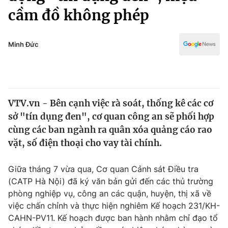
Chính trị
cầm đồ không phép
Truyền hình
Văn hóa - Giải trí
Xã hội
Y tế
Minh Đức
Đời sống
Pháp luật
Công nghệ
Giáo dục
Y tế
VTV.vn - Bên cạnh việc rà soát, thống kê các cơ
sở "tín dụng đen", cơ quan công an sẽ phối hợp
Thế giới
cùng các ban ngành ra quân xóa quảng cáo rao
Tin tức
vặt, số điện thoại cho vay tài chính.
Kinh tế
Thế giới đó đây
Giữa tháng 7 vừa qua, Cơ quan Cảnh sát Điều tra
Tài chính
Dữ liệu và đời sống
(CATP Hà Nội) đã ký văn bản gửi đến các thủ trường
Câu chuyện quốc tế
Thị trường
phòng nghiệp vụ, công an các quận, huyện, thị xã về
việc chấn chỉnh và thực hiện nghiêm Kế hoạch 231/KH-
Truyền hình
Góc doanh nghiệp
CAHN-PV11. Kế hoạch được ban hành nhằm chỉ đạo tổ