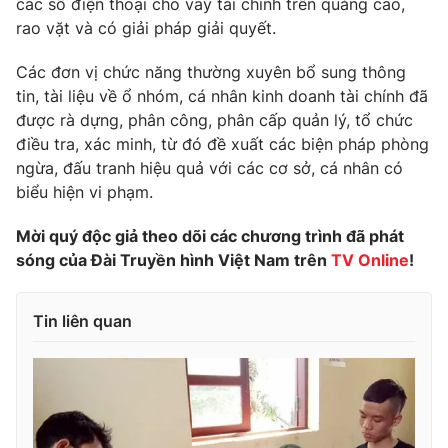
các số điện thoại cho vay tài chính trên quảng cáo,
Ðiện thoại Thời báo VTV:
024.66 897 897
rao vặt và có giải pháp giải quyết.
Email:
toasoan@vtv.vn
Liên hệ quảng cáo:
024-7300.7108
Các đơn vị chức năng thường xuyên bổ sung thông
tin, tài liệu về ổ nhóm, cá nhân kinh doanh tài chính đã
được rà dựng, phân công, phân cấp quản lý, tổ chức
điều tra, xác minh, từ đó đề xuất các biện pháp phòng
ngừa, đấu tranh hiệu quả với các cơ sở, cá nhân có
biểu hiện vi phạm.
Mời quý độc giả theo dõi các chương trình đã phát
sóng của Đài Truyền hình Việt Nam trên
TV Online
!
Tin liên quan
® Cấm sao chép dưới mọi hình thức nếu không có sự chấp
thuận bằng văn bản. Ghi rõ nguồn VTV.vn khi phát hành lại
thông tin từ website này.