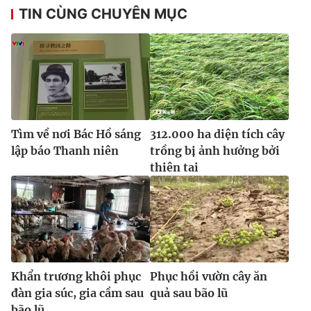
TIN CÙNG CHUYÊN MỤC
Tìm về nơi Bác Hồ sáng
312.000 ha diện tích cây
lập báo Thanh niên
trồng bị ảnh hưởng bởi
thiên tai
Khẩn trương khôi phục
Phục hồi vườn cây ăn
đàn gia súc, gia cầm sau
quả sau bão lũ
bão lũ