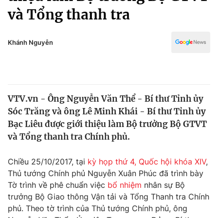
Chính trị
và Tổng thanh tra
Truyền hình
Văn hóa - Giải trí
Xã hội
Y tế
Khánh Nguyễn
Đời sống
Pháp luật
Công nghệ
Giáo dục
Y tế
VTV.vn - Ông Nguyễn Văn Thể - Bí thư Tỉnh ủy
Sóc Trăng và ông Lê Minh Khái - Bí thư Tỉnh ủy
Thế giới
Bạc Liêu được giới thiệu làm Bộ trưởng Bộ GTVT
Tin tức
và Tổng thanh tra Chính phủ.
Kinh tế
Thế giới đó đây
Chiều 25/10/2017, tại
kỳ họp thứ 4, Quốc hội khóa XIV
,
Tài chính
Dữ liệu và đời sống
Thủ tướng Chính phủ Nguyễn Xuân Phúc đã trình bày
Câu chuyện quốc tế
Thị trường
Tờ trình về phê chuẩn việc
bổ nhiệm
nhân sự Bộ
trưởng Bộ Giao thông Vận tải và Tổng Thanh tra Chính
Truyền hình
Góc doanh nghiệp
phủ. Theo tờ trình của Thủ tướng Chính phủ, ông