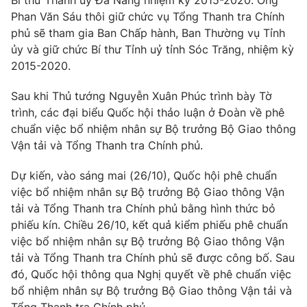
Bí thư Thành ủy Đà Nẵng nhiệm kỳ 2015-2020. Ông
Phan Văn Sáu thôi giữ chức vụ Tổng Thanh tra Chính
Photo
Infographic
phủ sẽ tham gia Ban Chấp hành, Ban Thường vụ Tỉnh
ủy và giữ chức Bí thư Tỉnh uỷ tỉnh Sóc Trăng, nhiệm kỳ
Video
Shorts video
2015-2020.
Sau khi Thủ tướng Nguyễn Xuân Phúc trình bày Tờ
VTV Money
VTV Thể thao
trình, các đại biểu Quốc hội thảo luận ở Đoàn về phê
chuẩn việc bổ nhiệm nhân sự Bộ trưởng Bộ Giao thông
VTV Sức khoẻ
Bất động sản
Vận tải và Tổng Thanh tra Chính phủ.
Dự kiến, vào sáng mai (26/10), Quốc hội phê chuẩn
Thị trường 24h
Tấm lòng Việt
việc bổ nhiệm nhân sự Bộ trưởng Bộ Giao thông Vận
tải và Tổng Thanh tra Chính phủ bằng hình thức bỏ
VTV4
Vươn mình bằng AI
phiếu kín. Chiều 26/10, kết quả kiểm phiếu phê chuẩn
việc bổ nhiệm nhân sự Bộ trưởng Bộ Giao thông Vận
tải và Tổng Thanh tra Chính phủ sẽ được công bố. Sau
VTV9
VTV8
đó, Quốc hội thông qua Nghị quyết về phê chuẩn việc
bổ nhiệm nhân sự Bộ trưởng Bộ Giao thông Vận tải và
Liên hệ tòa soạn
English