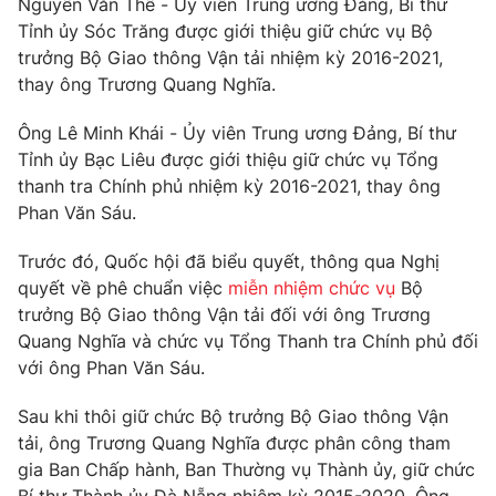
Nguyễn Văn Thể - Ủy viên Trung ương Đảng, Bí thư
Phim VTV
Giải trí
Tỉnh ủy Sóc Trăng được giới thiệu giữ chức vụ Bộ
Hậu trường
trưởng Bộ Giao thông Vận tải nhiệm kỳ 2016-2021,
Điện ảnh
thay ông Trương Quang Nghĩa.
Đời sống
Nhân vật
Âm nhạc
Ông Lê Minh Khái - Ủy viên Trung ương Đảng, Bí thư
Du lịch
Khán giả
Giáo dục
Sao
Tỉnh ủy Bạc Liêu được giới thiệu giữ chức vụ Tổng
Làm đẹp
Giải sao mai
thanh tra Chính phủ nhiệm kỳ 2016-2021, thay ông
Tuyển sinh
Phan Văn Sáu.
Công nghệ
Chất lượng cuộc sống
Học trực tuyến
Trước đó, Quốc hội đã biểu quyết, thông qua Nghị
Hitech Công nghệ tương lai
Giao lưu trực tuyến
quyết về phê chuẩn việc
miễn nhiệm chức vụ
Bộ
Sản phẩm
trưởng Bộ Giao thông Vận tải đối với ông Trương
Quang Nghĩa và chức vụ Tổng Thanh tra Chính phủ đối
Lịch phát sóng
Thị trường
với ông Phan Văn Sáu.
Tư vấn
Sau khi thôi giữ chức Bộ trưởng Bộ Giao thông Vận
Chuyên mục khác
tải, ông Trương Quang Nghĩa được phân công tham
Emagazine
Podcast
gia Ban Chấp hành, Ban Thường vụ Thành ủy, giữ chức