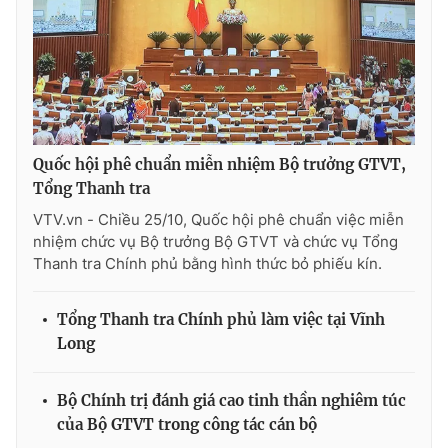
Ðiện thoại Thời báo VTV:
024.66 897 897
Email:
toasoan@vtv.vn
Liên hệ quảng cáo:
024-7300.7108
Quốc hội phê chuẩn miễn nhiệm Bộ trưởng GTVT,
Tổng Thanh tra
VTV.vn - Chiều 25/10, Quốc hội phê chuẩn việc miễn
nhiệm chức vụ Bộ trưởng Bộ GTVT và chức vụ Tổng
Thanh tra Chính phủ bằng hình thức bỏ phiếu kín.
Tổng Thanh tra Chính phủ làm việc tại Vĩnh
Long
® Cấm sao chép dưới mọi hình thức nếu không có sự chấp
thuận bằng văn bản. Ghi rõ nguồn VTV.vn khi phát hành lại
thông tin từ website này.
Bộ Chính trị đánh giá cao tinh thần nghiêm túc
của Bộ GTVT trong công tác cán bộ