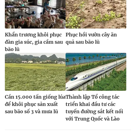
Khẩn trương khôi phục
Phục hồi vườn cây ăn
đàn gia súc, gia cầm sau
quả sau bão lũ
bão lũ
Cần 15.000 tấn giống lúa
Thành lập Tổ công tác
để khôi phục sản xuất
triển khai đầu tư các
sau bão số 3 và mưa lũ
tuyến đường sắt kết nối
với Trung Quốc và Lào