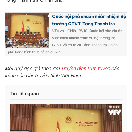
Tổng Thanh tra Chính phủ.
Quốc hội phê chuẩn miễn nhiệm Bộ
trưởng GTVT, Tổng Thanh tra
THỜI BÁO VTV
VTV.vn - Chiều 25/10, Quốc hội phê chuẩn
việc miễn nhiệm chức vụ Bộ trưởng Bộ
GTVT và chức vụ Tổng Thanh tra Chính
phủ bằng hình thức bỏ phiếu kín.
Theo dõi báo trên
Mời quý độc giả theo dõi
Truyền hình trực tuyến
các
Cơ quan chủ quản:
Đài Truyền hình Việt Nam
kênh của Đài Truyền hình Việt Nam.
Cơ quan báo chí:
Thời báo VTV
Giấy phép hoạt động báo in và báo điện tử số 483/GP-BTTTT
Tin liên quan
cấp ngày 29/12/2023
Tổng Biên tập:
Vũ Thanh Thủy
Phó Tổng Biên tập:
Nguyễn Thị Mỹ Hạnh, Phạm Quốc Thắng,
Nguyễn Trọng Ninh
Tổng đài VTV:
024.38 355 931 - 024.38 355 932