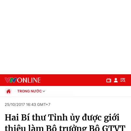
TRONG NƯỚC
Chính trị
25/10/2017 16:43 GMT+7
Xã hội
Hai Bí thư Tỉnh ủy được giới
Pháp luật
Chuyên mục
Kinh tế
thiệu làm Bộ trưởng Bộ GTVT
Thể thao