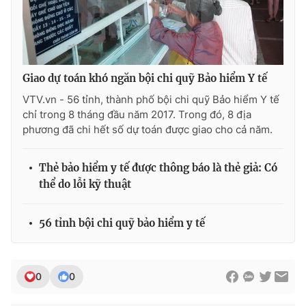
Ðiện thoại Thời báo VTV:
024.66 897 897
Email:
toasoan@vtv.vn
Liên hệ quảng cáo:
024-7300.7108
Giao dự toán khó ngăn bội chi quỹ Bảo hiểm Y tế
VTV.vn - 56 tỉnh, thành phố bội chi quỹ Bảo hiểm Y tế
chỉ trong 8 tháng đầu năm 2017. Trong đó, 8 địa
phương đã chi hết số dự toán được giao cho cả năm.
Thẻ bảo hiểm y tế được thông báo là thẻ giả: Có
thể do lỗi kỹ thuật
56 tỉnh bội chi quỹ bảo hiểm y tế
® Cấm sao chép dưới mọi hình thức nếu không có sự chấp
thuận bằng văn bản. Ghi rõ nguồn VTV.vn khi phát hành lại
thông tin từ website này.
0
0