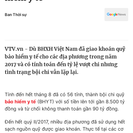
Chính trị
Truyền hình
Văn hóa - Giải trí
Ban Thời sự
Xã hội
Y tế
Đời sống
Pháp luật
Công nghệ
Giáo dục
VTV.vn - Dù BHXH Việt Nam đã giao khoán quỹ
Y tế
bảo hiểm y tế cho các địa phương trong năm
2017 và có tính toán đến tỷ lệ vượt chi nhưng
Thế giới
tình trạng bội chi vẫn lặp lại.
Tin tức
Kinh tế
Tính đến hết tháng 8 đã có 56 tỉnh, thành bội chi quỹ
Thế giới đó đây
Tài chính
bảo hiểm y tế
(BHYT) với số tiền lên tới gần 8.500 tỷ
Dữ liệu và đời sống
Câu chuyện quốc tế
đồng và từ chối không thanh toán gần 90 tỷ đồng.
Thị trường
Đến hết quý II/2017, nhiều địa phương đã sử dụng hết
Truyền hình
Góc doanh nghiệp
sạch nguồn quỹ được giao khoán. Thực tế tại các cơ