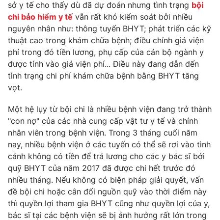
Phim VTV
sở y tế cho thấy dù đã dự đoán nhưng tình trạng
bội
Giải trí
chi bảo hiểm y tế
vẫn rất khó kiểm soát bởi nhiều
Hậu trường
nguyên nhân như: thông tuyến BHYT; phát triển các kỹ
Điện ảnh
Đời sống
thuật cao trong khám chữa bệnh; điều chỉnh giá viện
Nhân vật
Âm nhạc
phí trong đó tiền lương, phụ cấp của cán bộ ngành y
Du lịch
Khán giả
được tính vào giá viện phí... Điều này đang dẫn đến
Giáo dục
Sao
tình trạng chi phí khám chữa bệnh bằng BHYT tăng
Làm đẹp
Giải sao mai
vọt.
Tuyển sinh
Công nghệ
Chất lượng cuộc sống
Học trực tuyến
Một hệ lụy từ bội chi là nhiều bệnh viện đang trở thành
Hitech Công nghệ tương lai
"con nợ" của các nhà cung cấp vật tư y tế và chính
Giao lưu trực tuyến
nhân viên trong bệnh viện. Trong 3 tháng cuối năm
Sản phẩm
nay, nhiều bệnh viện ở các tuyến có thể sẽ rơi vào tình
Lịch phát sóng
Thị trường
cảnh không có tiền để trả lương cho các y bác sĩ bởi
quỹ BHYT của năm 2017 đã được chi hết trước đó
Tư vấn
nhiều tháng. Nếu không có biện pháp giải quyết, vấn
Chuyên mục khác
đề bội chi hoặc cân đối nguồn quỹ vào thời điểm này
thì quyền lợi tham gia BHYT cũng như quyền lợi của y,
Emagazine
Podcast
bác sĩ tại các bệnh viện sẽ bị ảnh hưởng rất lớn trong