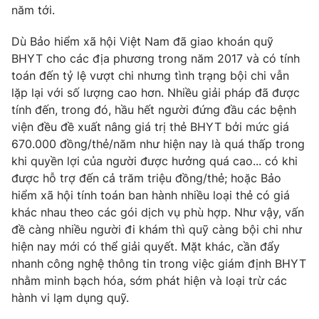
năm tới.
Photo
Infographic
Dù Bảo hiểm xã hội Việt Nam đã giao khoán quỹ
BHYT cho các địa phương trong năm 2017 và có tính
Video
Shorts video
toán đến tỷ lệ vượt chi nhưng tình trạng bội chi vẫn
lặp lại với số lượng cao hơn. Nhiều giải pháp đã được
VTV Money
VTV Thể thao
tính đến, trong đó, hầu hết người đứng đầu các bệnh
viện đều đề xuất nâng giá trị thẻ BHYT bởi mức giá
670.000 đồng/thẻ/năm như hiện nay là quá thấp trong
VTV Sức khoẻ
Bất động sản
khi quyền lợi của người được hưởng quá cao... có khi
được hỗ trợ đến cả trăm triệu đồng/thẻ; hoặc Bảo
Thị trường 24h
Tấm lòng Việt
hiểm xã hội tính toán ban hành nhiều loại thẻ có giá
khác nhau theo các gói dịch vụ phù hợp. Như vậy, vấn
VTV4
đề càng nhiều người đi khám thì quỹ càng bội chi như
Vươn mình bằng AI
hiện nay mới có thể giải quyết. Mặt khác, cần đẩy
nhanh công nghệ thông tin trong việc giám định BHYT
VTV9
VTV8
nhằm minh bạch hóa, sớm phát hiện và loại trừ các
hành vi lạm dụng quỹ.
Liên hệ tòa soạn
English