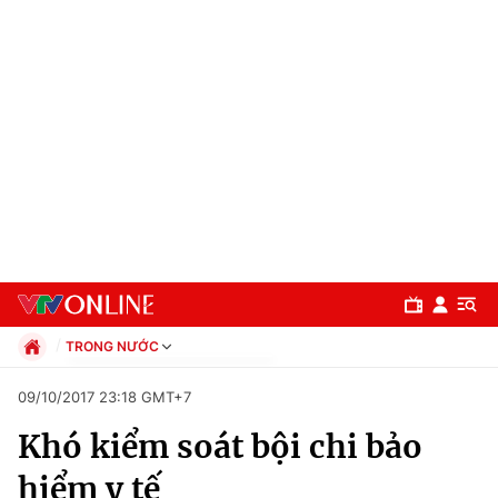
TRONG NƯỚC
Chính trị
09/10/2017 23:18 GMT+7
Xã hội
Khó kiểm soát bội chi bảo
Pháp luật
Chuyên mục
Kinh tế
hiểm y tế
Thể thao