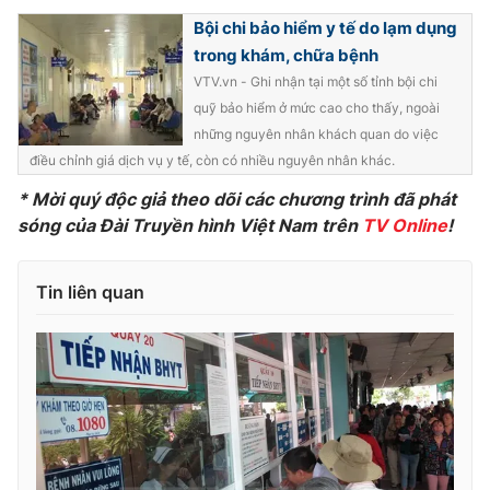
Bội chi bảo hiểm y tế do lạm dụng
trong khám, chữa bệnh
VTV.vn - Ghi nhận tại một số tỉnh bội chi
THỜI BÁO VTV
quỹ bảo hiểm ở mức cao cho thấy, ngoài
những nguyên nhân khách quan do việc
điều chỉnh giá dịch vụ y tế, còn có nhiều nguyên nhân khác.
* Mời quý độc giả theo dõi các chương
trình đã phát
Theo dõi báo trên
sóng của Đài Truyền hình Việt Nam trên
TV Online
!
Cơ quan chủ quản:
Đài Truyền hình Việt Nam
Tin liên quan
Cơ quan báo chí:
Thời báo VTV
Giấy phép hoạt động báo in và báo điện tử số 483/GP-BTTTT
cấp ngày 29/12/2023
Tổng Biên tập:
Vũ Thanh Thủy
Phó Tổng Biên tập:
Nguyễn Thị Mỹ Hạnh, Phạm Quốc Thắng,
Nguyễn Trọng Ninh
Tổng đài VTV:
024.38 355 931 - 024.38 355 932