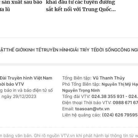
 sản xuất sau bão
khai đầu tư các tuyến đường
ưa lũ
sắt kết nối với Trung Quốc...
UẬT
THẾ GIỚI
KINH TẾ
TRUYỀN HÌNH
GIẢI TRÍ
Y TẾ
ĐỜI SỐNG
CÔNG NG
Đài Truyền hình Việt Nam
Tổng Biên tập:
Vũ Thanh Thủy
hời báo VTV
Phó Tổng Biên tập:
Nguyễn Thị Mỹ Hạ
g báo in và báo điện tử số
Nguyễn Trọng Ninh
 ngày 29/12/2023
Tổng đài VTV:
024.38 355 931 - 024
Ðiện thoại Thời báo VTV:
0988 671 6
Email:
toasoan@vtv.vn
Liên hệ quảng cáo:
(024) 626 79595
bằng văn bản. Ghi rõ nguồn VTV.vn khi phát hành lại thông tin từ w