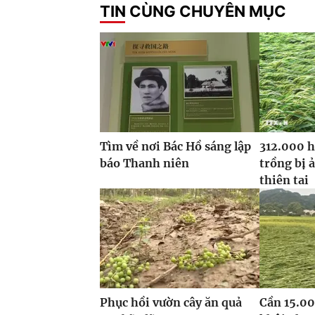
TIN CÙNG CHUYÊN MỤC
Tìm về nơi Bác Hồ sáng lập
312.000 h
báo Thanh niên
trồng bị 
thiên tai
Phục hồi vườn cây ăn quả
Cần 15.00