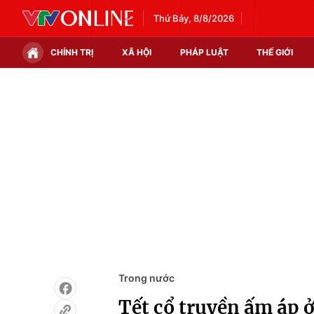
Thứ Bảy, 8/8/2026
CHÍNH TRỊ
XÃ HỘI
PHÁP LUẬT
THẾ GIỚI
Chính trị
Xã hội
Thế giới
Kinh tế
Tin tức
Tài chính
Thế giới đó đây
Thị trường
Câu chuyện quốc tế
Góc doanh nghiệp
Dữ liệu và đời sống
Trong nước
Tết cổ truyền ấm áp 