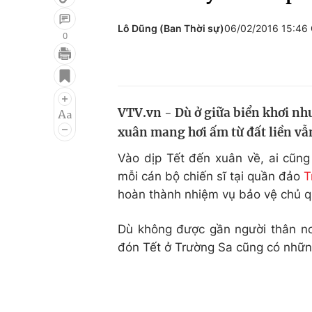
Lô Dũng (Ban Thời sự)
06/02/2016 15:46
0
Giải trí
Đời sống
Điện ảnh
Du lịch
VTV.vn - Dù ở giữa biển khơi nh
Âm nhạc
Làm đẹp
xuân mang hơi ấm từ đất liền vẫ
Sao
Chất lượng cuộc sốn
Vào dịp Tết đến xuân về, ai cũ
mỗi cán bộ chiến sĩ tại quần đảo
T
hoàn thành nhiệm vụ bảo vệ chủ qu
Dù không được gần người thân nơ
đón Tết ở Trường Sa cũng có nhữn