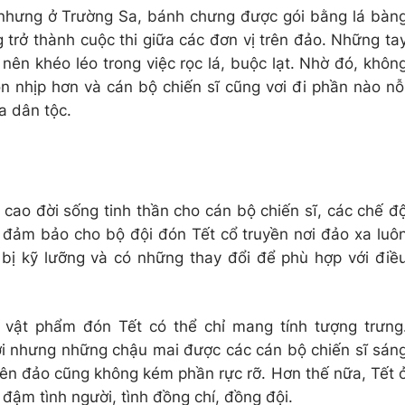
 nhưng ở Trường Sa, bánh chưng được gói bằng lá bàn
 trở thành cuộc thi giữa các đơn vị trên đảo. Những ta
nên khéo léo trong việc rọc lá, buộc lạt. Nhờ đó, khôn
n nhịp hơn và cán bộ chiến sĩ cũng vơi đi phần nào nỗ
a dân tộc.
 cao đời sống tinh thần cho cán bộ chiến sĩ, các chế đ
đảm bảo cho bộ đội đón Tết cổ truyền nơi đảo xa luô
bị kỹ lưỡng và có những thay đổi để phù hợp với điề
 vật phẩm đón Tết có thể chỉ mang tính tượng trưng
i nhưng những chậu mai được các cán bộ chiến sĩ sán
trên đảo cũng không kém phần rực rỡ. Hơn thế nữa, Tết 
đậm tình người, tình đồng chí, đồng đội.