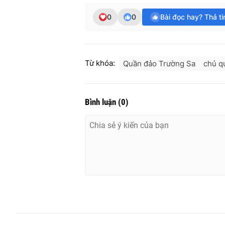
0
0
Bài đọc hay? Thả t
Từ khóa:
Quần đảo Trường Sa
chủ q
Bình luận
(
0
)