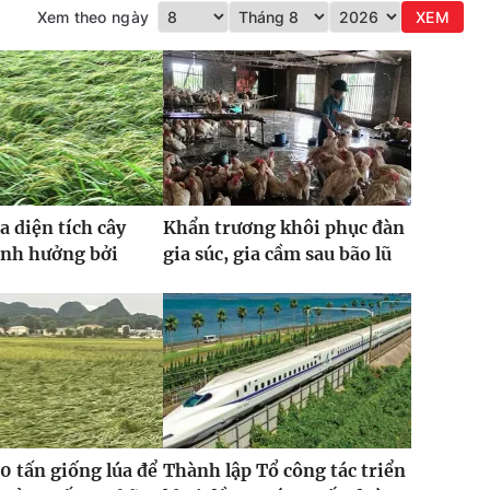
Xem theo ngày
XEM
a diện tích cây
Khẩn trương khôi phục đàn
ảnh hưởng bởi
gia súc, gia cầm sau bão lũ
0 tấn giống lúa để
Thành lập Tổ công tác triển