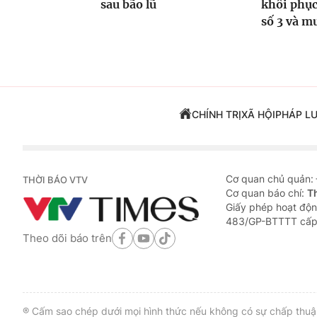
sau bão lũ
khôi phục
số 3 và m
CHÍNH TRỊ
XÃ HỘI
PHÁP L
Cơ quan chủ quản:
THỜI BÁO VTV
Cơ quan báo chí:
T
Giấy phép hoạt độn
483/GP-BTTTT cấp
Theo dõi báo trên
® Cấm sao chép dưới mọi hình thức nếu không có sự chấp thuận 