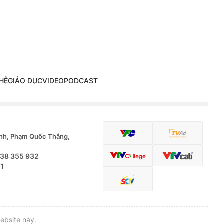
HỆ
GIÁO DỤC
VIDEO
PODCAST
nh, Phạm Quốc Thắng,
.38 355 932
71
ebsite này.