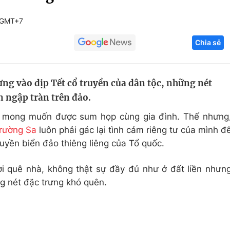
Góc ảnh
 GMT+7
Chia sẻ
Giáo dục
Công nghệ
Tuyển sinh
Hitech Công ng
ưng vào dịp Tết cổ truyền của dân tộc, những nét
Học trực tuyến
Sản phẩm
n ngập tràn trên đảo.
g
Thị trường
ng mong muốn được sum họp cùng gia đình. Thế nhưng
Tư vấn
rường Sa
luôn phải gác lại tình cảm riêng tư của mình đ
yền biển đảo thiêng liêng của Tổ quốc.
i quê nhà, không thật sự đầy đủ như ở đất liền nhưn
g nét đặc trưng khó quên.