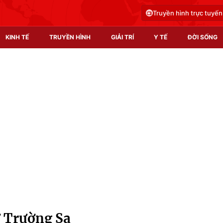
Truyền hình trực tuyến
KINH TẾ
TRUYỀN HÌNH
GIẢI TRÍ
Y TẾ
ĐỜI SỐNG
Pháp luật
Y tế
Truyền hình
Multimedia
Phim VTV
Video
Hậu trường
Shorts video
Nhân vật
Podcast
Khán giả
EMagazine
Giải sao mai
Photo
ở Trường Sa
Infographic