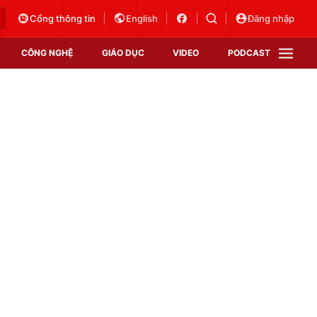
Cổng thông tin
English
Đăng nhập
CÔNG NGHỆ
GIÁO DỤC
VIDEO
PODCAST
VTV Money
VTV Thể thao
VTV Sức khoẻ
Bất động sản
Thị trường 24h
Tấm lòng Việt
Vươn mình bằng AI
VTV4
VTV8
VTV9
Lịch phát sóng
Giao lưu trực tuyến
Sự kiện