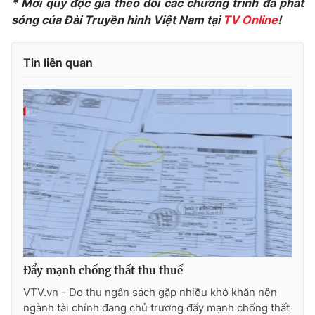
* Mời quý độc giả theo dõi các chương trình đã phát
sóng của Đài Truyền hình Việt Nam tại
TV Online
!
Photo
Infographic
Tin liên quan
Video
Shorts video
VTV Money
VTV Thể thao
VTV Sức khoẻ
Bất động sản
Thị trường 24h
Tấm lòng Việt
VTV4
Vươn mình bằng AI
VTV9
VTV8
Đẩy mạnh chống thất thu thuế
VTV.vn - Do thu ngân sách gặp nhiều khó khăn nên
ngành tài chính đang chủ trương đẩy mạnh chống thất
Liên hệ tòa soạn
English