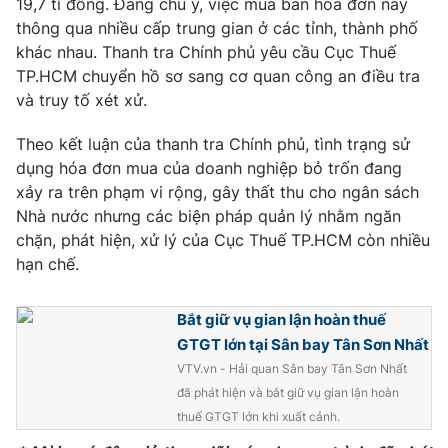
19,7 tỉ đồng. Đáng chú ý, việc mua bán hóa đơn này
Phim VTV
Giải trí
thông qua nhiều cấp trung gian ở các tỉnh, thành phố
Hậu trường
khác nhau. Thanh tra Chính phủ yêu cầu Cục Thuế
Điện ảnh
TP.HCM chuyển hồ sơ sang cơ quan công an điều tra
Đời sống
Nhân vật
và truy tố xét xử.
Âm nhạc
Du lịch
Khán giả
Giáo dục
Sao
Theo kết luận của thanh tra Chính phủ, tình trạng sử
Làm đẹp
Giải sao mai
dụng hóa đơn mua của doanh nghiệp bỏ trốn đang
Tuyển sinh
xảy ra trên phạm vi rộng, gây thất thu cho ngân sách
Công nghệ
Chất lượng cuộc sống
Nhà nước nhưng các biện pháp quản lý nhằm ngăn
Học trực tuyến
Hitech Công nghệ tương lai
chặn, phát hiện, xử lý của Cục Thuế TP.HCM còn nhiều
Giao lưu trực tuyến
hạn chế.
Sản phẩm
Lịch phát sóng
Thị trường
Bắt giữ vụ gian lận hoàn thuế
GTGT lớn tại Sân bay Tân Sơn Nhất
Tư vấn
VTV.vn - Hải quan Sân bay Tân Sơn Nhất
Chuyên mục khác
đã phát hiện và bắt giữ vụ gian lận hoàn
thuế GTGT lớn khi xuất cảnh.
Emagazine
Podcast