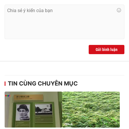
Ðiện thoại Thời báo VTV:
024.66 897 897
Email:
toasoan@vtv.vn
Liên hệ quảng cáo:
024-7300.7108
Gửi bình luận
TIN CÙNG CHUYÊN MỤC
® Cấm sao chép dưới mọi hình thức nếu không có sự chấp
thuận bằng văn bản. Ghi rõ nguồn VTV.vn khi phát hành lại
thông tin từ website này.