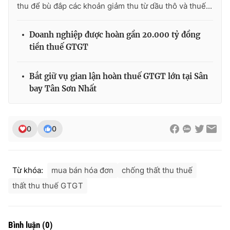
thu để bù đắp các khoản giảm thu từ dầu thô và thuế...
Doanh nghiệp được hoàn gần 20.000 tỷ đồng
tiền thuế GTGT
THỜI BÁO VTV
Bắt giữ vụ gian lận hoàn thuế GTGT lớn tại Sân
bay Tân Sơn Nhất
Theo dõi báo trên
0
0
Cơ quan chủ quản:
Đài Truyền hình Việt Nam
Cơ quan báo chí:
Thời báo VTV
Giấy phép hoạt động báo in và báo điện tử số 483/GP-BTTTT
cấp ngày 29/12/2023
Từ khóa:
mua bán hóa đơn
chống thất thu thuế
Tổng Biên tập:
Vũ Thanh Thủy
thất thu thuế GTGT
Phó Tổng Biên tập:
Nguyễn Thị Mỹ Hạnh, Phạm Quốc Thắng,
Nguyễn Trọng Ninh
Tổng đài VTV:
024.38 355 931 - 024.38 355 932
Bình luận
(
0
)