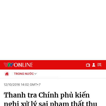
TRONG NƯỚC
Chính trị
12/10/2016 14:02 GMT+7
Xã hội
Thanh tra Chính phủ kiến
Pháp luật
Chuyên mục
Kinh tế
nghị xử lý sai phạm thất thu
Thể thao