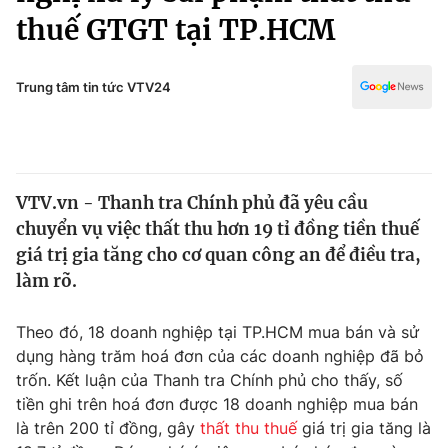
Chính trị
thuế GTGT tại TP.HCM
Truyền hình
Văn hóa - Giải trí
Xã hội
Y tế
Trung tâm tin tức VTV24
Đời sống
Pháp luật
Công nghệ
Giáo dục
Y tế
VTV.vn - Thanh tra Chính phủ đã yêu cầu
chuyển vụ việc thất thu hơn 19 tỉ đồng tiền thuế
Thế giới
giá trị gia tăng cho cơ quan công an để điều tra,
Tin tức
làm rõ.
Kinh tế
Thế giới đó đây
Theo đó, 18 doanh nghiệp tại TP.HCM mua bán và sử
Tài chính
Dữ liệu và đời sống
dụng hàng trăm hoá đơn của các doanh nghiệp đã bỏ
Câu chuyện quốc tế
Thị trường
trốn. Kết luận của Thanh tra Chính phủ cho thấy, số
tiền ghi trên hoá đơn được 18 doanh nghiệp mua bán
Truyền hình
Góc doanh nghiệp
là trên 200 tỉ đồng, gây
thất thu thuế
giá trị gia tăng là