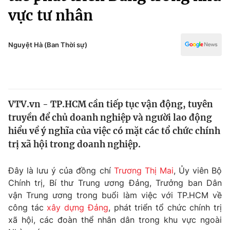
Chính trị
vực tư nhân
Truyền hình
Văn hóa - Giải trí
Xã hội
Y tế
Nguyệt Hà (Ban Thời sự)
Đời sống
Pháp luật
Công nghệ
Giáo dục
Y tế
VTV.vn - TP.HCM cần tiếp tục vận động, tuyên
truyền để chủ doanh nghiệp và người lao động
Thế giới
hiểu về ý nghĩa của việc có mặt các tổ chức chính
Tin tức
trị xã hội trong doanh nghiệp.
Kinh tế
Thế giới đó đây
Đây là lưu ý của đồng chí
Trương Thị Mai
, Ủy viên Bộ
Tài chính
Dữ liệu và đời sống
Chính trị, Bí thư Trung ương Đảng, Trưởng ban Dân
Câu chuyện quốc tế
Thị trường
vận Trung ương trong buổi làm việc với TP.HCM về
công tác
xây dựng Đảng
, phát triển tổ chức chính trị
Truyền hình
Góc doanh nghiệp
xã hội, các đoàn thể nhân dân trong khu vực ngoài