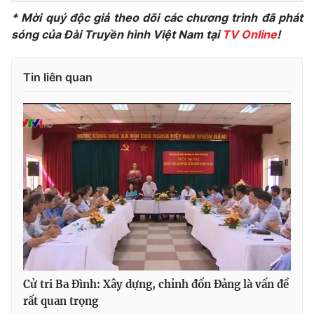
* Mời quý độc giả theo dõi các chương trình đã phát
Photo
Infographic
sóng của Đài Truyền hình Việt Nam tại
TV Online
!
Video
Shorts video
Tin liên quan
VTV Money
VTV Thể thao
VTV Sức khoẻ
Bất động sản
Thị trường 24h
Tấm lòng Việt
VTV4
Vươn mình bằng AI
VTV9
VTV8
Cử tri Ba Đình: Xây dựng, chỉnh đốn Đảng là vấn đề
rất quan trọng
Liên hệ tòa soạn
English