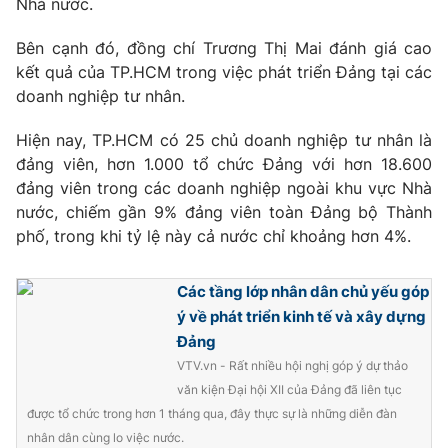
Nhà nước.
Phim VTV
Giải trí
Hậu trường
Bên cạnh đó, đồng chí Trương Thị Mai đánh giá cao
Điện ảnh
kết quả của TP.HCM trong việc phát triển Đảng tại các
Đời sống
Nhân vật
doanh nghiệp tư nhân.
Âm nhạc
Du lịch
Khán giả
Giáo dục
Hiện nay, TP.HCM có 25 chủ doanh nghiệp tư nhân là
Sao
Làm đẹp
đảng viên, hơn 1.000 tổ chức Đảng với hơn 18.600
Giải sao mai
Tuyển sinh
đảng viên trong các doanh nghiệp ngoài khu vực Nhà
Công nghệ
Chất lượng cuộc sống
nước, chiếm gần 9% đảng viên toàn Đảng bộ Thành
Học trực tuyến
phố, trong khi tỷ lệ này cả nước chỉ khoảng hơn 4%.
Hitech Công nghệ tương lai
Giao lưu trực tuyến
Sản phẩm
Các tầng lớp nhân dân chủ yếu góp
Lịch phát sóng
Thị trường
ý về phát triển kinh tế và xây dựng
Đảng
Tư vấn
VTV.vn - Rất nhiều hội nghị góp ý dự thảo
Chuyên mục khác
văn kiện Đại hội XII của Đảng đã liên tục
được tổ chức trong hơn 1 tháng qua, đây thực sự là những diễn đàn
Emagazine
Podcast
nhân dân cùng lo việc nước.