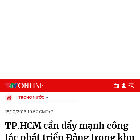
TRONG NƯỚC
Chính trị
18/10/2016 19:57 GMT+7
Xã hội
TP.HCM cần đẩy mạnh công
Pháp luật
Chuyên mục
Kinh tế
tác phát triển Đảng trong khu
Thể thao