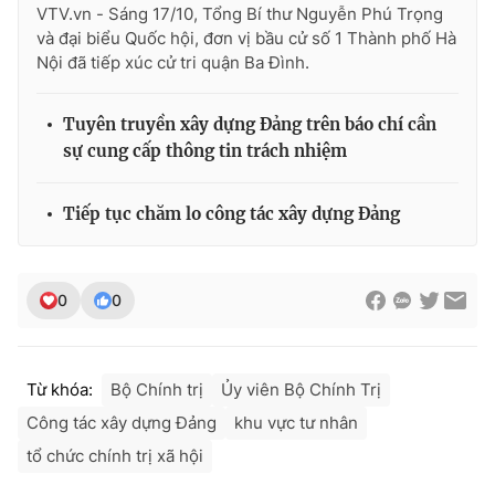
VTV.vn - Sáng 17/10, Tổng Bí thư Nguyễn Phú Trọng
và đại biểu Quốc hội, đơn vị bầu cử số 1 Thành phố Hà
Nội đã tiếp xúc cử tri quận Ba Đình.
THỜI BÁO VTV
Tuyên truyền xây dựng Đảng trên báo chí cần
sự cung cấp thông tin trách nhiệm
Theo dõi báo trên
Tiếp tục chăm lo công tác xây dựng Đảng
Cơ quan chủ quản:
Đài Truyền hình Việt Nam
0
0
Cơ quan báo chí:
Thời báo VTV
Giấy phép hoạt động báo in và báo điện tử số 483/GP-BTTTT
cấp ngày 29/12/2023
Từ khóa:
Bộ Chính trị
Ủy viên Bộ Chính Trị
Tổng Biên tập:
Vũ Thanh Thủy
Công tác xây dựng Đảng
khu vực tư nhân
Phó Tổng Biên tập:
Nguyễn Thị Mỹ Hạnh, Phạm Quốc Thắng,
Nguyễn Trọng Ninh
tổ chức chính trị xã hội
Tổng đài VTV:
024.38 355 931 - 024.38 355 932