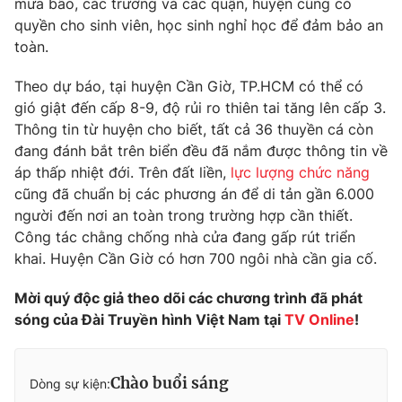
mưa bão, các trường và các quận, huyện cũng có
Phim VTV
Giải trí
quyền cho sinh viên, học sinh nghỉ học để đảm bảo an
Hậu trường
toàn.
Điện ảnh
Đời sống
Nhân vật
Theo dự báo, tại huyện Cần Giờ, TP.HCM có thể có
Âm nhạc
gió giật đến cấp 8-9, độ rủi ro thiên tai tăng lên cấp 3.
Du lịch
Khán giả
Giáo dục
Sao
Thông tin từ huyện cho biết, tất cả 36 thuyền cá còn
Làm đẹp
Giải sao mai
đang đánh bắt trên biển đều đã nắm được thông tin về
Tuyển sinh
áp thấp nhiệt đới. Trên đất liền,
lực lượng chức năng
Công nghệ
Chất lượng cuộc sống
cũng đã chuẩn bị các phương án để di tản gần 6.000
Học trực tuyến
Hitech Công nghệ tương lai
người đến nơi an toàn trong trường hợp cần thiết.
Giao lưu trực tuyến
Công tác chằng chống nhà cửa đang gấp rút triển
Sản phẩm
khai. Huyện Cần Giờ có hơn 700 ngôi nhà cần gia cố.
Lịch phát sóng
Thị trường
Mời quý độc giả theo dõi các chương trình đã phát
sóng của Đài Truyền hình Việt Nam tại
TV Online
!
Tư vấn
Chuyên mục khác
Emagazine
Podcast
Chào buổi sáng
Dòng sự kiện: