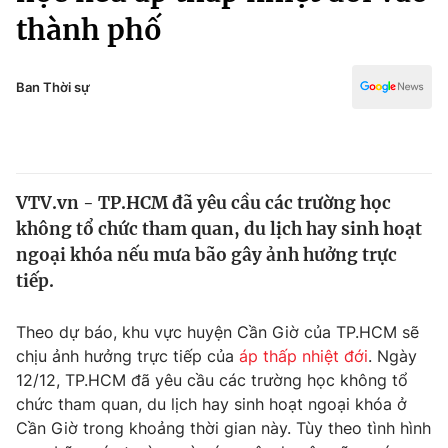
Chính trị
thành phố
Truyền hình
Văn hóa - Giải trí
Xã hội
Y tế
Ban Thời sự
Đời sống
Pháp luật
Công nghệ
Giáo dục
Y tế
VTV.vn - TP.HCM đã yêu cầu các trường học
không tổ chức tham quan, du lịch hay sinh hoạt
Thế giới
ngoại khóa nếu mưa bão gây ảnh hưởng trực
Tin tức
tiếp.
Kinh tế
Thế giới đó đây
Theo dự báo, khu vực huyện Cần Giờ của TP.HCM sẽ
Tài chính
Dữ liệu và đời sống
chịu ảnh hưởng trực tiếp của
áp thấp nhiệt đới
. Ngày
Câu chuyện quốc tế
Thị trường
12/12, TP.HCM đã yêu cầu các trường học không tổ
chức tham quan, du lịch hay sinh hoạt ngoại khóa ở
Truyền hình
Góc doanh nghiệp
Cần Giờ trong khoảng thời gian này. Tùy theo tình hình