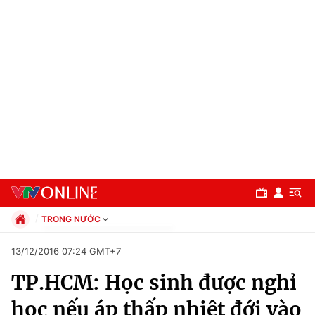
TRONG NƯỚC
Chính trị
13/12/2016 07:24 GMT+7
Xã hội
TP.HCM: Học sinh được nghỉ
Pháp luật
Chuyên mục
Kinh tế
học nếu áp thấp nhiệt đới vào
Thể thao