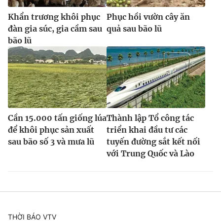
Khẩn trương khôi phục
Phục hồi vườn cây ăn
đàn gia súc, gia cầm sau
quả sau bão lũ
bão lũ
Cần 15.000 tấn giống lúa
Thành lập Tổ công tác
để khôi phục sản xuất
triển khai đầu tư các
sau bão số 3 và mưa lũ
tuyến đường sắt kết nối
với Trung Quốc và Lào
THỜI BÁO VTV