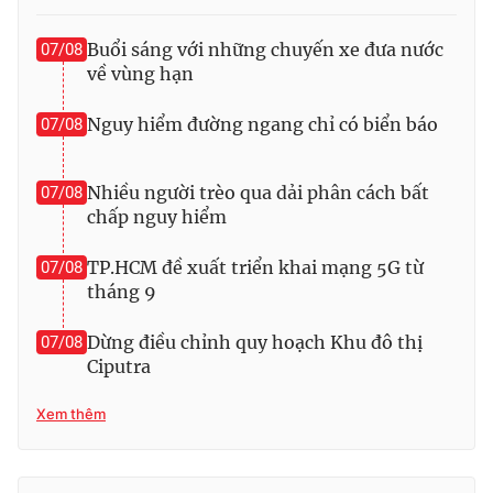
Photo
Infographic
Buổi sáng với những chuyến xe đưa nước
07/08
về vùng hạn
Video
Shorts video
Nguy hiểm đường ngang chỉ có biển báo
07/08
VTV Money
VTV Thể thao
Nhiều người trèo qua dải phân cách bất
07/08
chấp nguy hiểm
VTV Sức khoẻ
Bất động sản
TP.HCM đề xuất triển khai mạng 5G từ
07/08
Thị trường 24h
Tấm lòng Việt
tháng 9
Dừng điều chỉnh quy hoạch Khu đô thị
07/08
VTV4
Vươn mình bằng AI
Ciputra
Xem thêm
VTV9
VTV8
Liên hệ tòa soạn
English