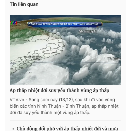
Tin liên quan
THỜI BÁO VTV
Theo dõi báo trên
Cơ quan chủ quản:
Đài Truyền hình Việt Nam
Cơ quan báo chí:
Thời báo VTV
Giấy phép hoạt động báo in và báo điện tử số 483/GP-BTTTT
Áp thấp nhiệt đới suy yếu thành vùng áp thấp
cấp ngày 29/12/2023
VTV.vn - Sáng sớm nay (13/12), sau khi đi vào vùng
Tổng Biên tập:
Vũ Thanh Thủy
biển các tỉnh Ninh Thuận - Bình Thuận, áp thấp nhiệt
Phó Tổng Biên tập:
đới đã suy yếu thành một vùng áp thấp.
Nguyễn Thị Mỹ Hạnh, Phạm Quốc Thắng,
Nguyễn Trọng Ninh
Tổng đài VTV:
024.38 355 931 - 024.38 355 932
Chủ động đối phó với áp thấp nhiệt đới và mưa