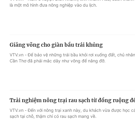
là một mô hình đưa nông nghiệp vào du lịch.
Giải trí
Đời sống
Điện ảnh
Du lịch
Giăng võng cho giàn bầu trái khủng
Âm nhạc
Làm đẹp
VTV.vn - Để bảo vệ những trái bầu khỏi rơi xuống đất, chủ nhân
Cần Thơ đã phải mắc dây như võng để nâng đỡ.
Sao
Chất lượng cuộc sốn
Trải nghiệm nông trại rau sạch từ đồng ruộng đ
VTV.vn - Đến với nông trại xanh này, du khách vừa được học c
sạch tại chỗ, thậm chí có rau sạch mang về.