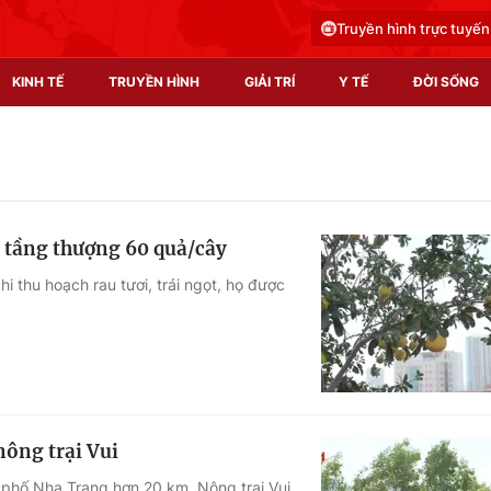
Truyền hình trực tuyến
KINH TẾ
TRUYỀN HÌNH
GIẢI TRÍ
Y TẾ
ĐỜI SỐNG
Pháp luật
Y tế
Truyền hình
Multimedia
 tầng thượng 60 quả/cây
Phim VTV
Video
 thu hoạch rau tươi, trái ngọt, họ được
Hậu trường
Shorts video
Nhân vật
Podcast
Khán giả
EMagazine
Giải sao mai
Photo
nông trại Vui
Infographic
 phố Nha Trang hơn 20 km, Nông trại Vui