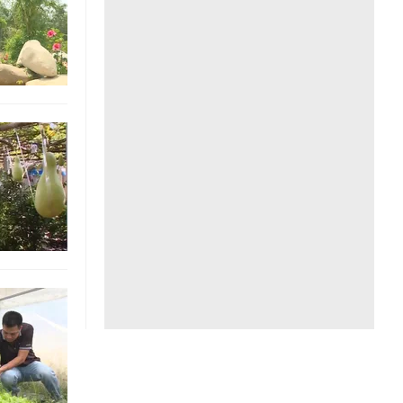
Liên hệ toà soạn
hệ tương lai