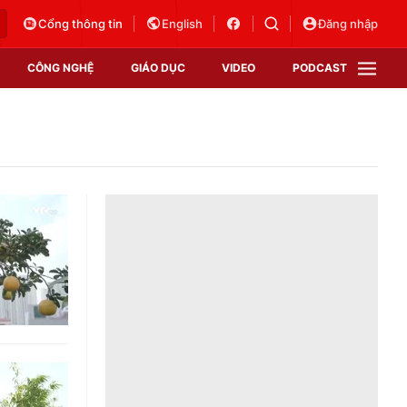
Cổng thông tin
English
Đăng nhập
CÔNG NGHỆ
GIÁO DỤC
VIDEO
PODCAST
VTV Money
VTV Thể thao
VTV Sức khoẻ
Bất động sản
Thị trường 24h
Tấm lòng Việt
Vươn mình bằng AI
VTV4
VTV8
VTV9
Lịch phát sóng
Giao lưu trực tuyến
Sự kiện