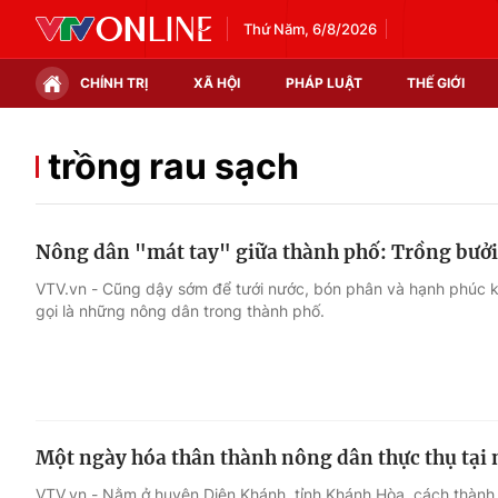
Thứ Năm, 6/8/2026
CHÍNH TRỊ
XÃ HỘI
PHÁP LUẬT
THẾ GIỚI
Chính trị
Xã hội
trồng rau sạch
Thế giới
Kinh tế
Nông dân "mát tay" giữa thành phố: Trồng bưởi
Tin tức
Tài chính
VTV.vn - Cũng dậy sớm để tưới nước, bón phân và hạnh phúc khi
gọi là những nông dân trong thành phố.
Thế giới đó đây
Thị trường
Câu chuyện quốc tế
Góc doanh nghiệp
Dữ liệu và đời sống
Một ngày hóa thân thành nông dân thực thụ tại 
VTV.vn - Nằm ở huyện Diên Khánh, tỉnh Khánh Hòa, cách thành