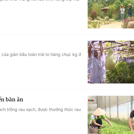
Góc ảnh
Giáo dục
Công nghệ
Tuyển sinh
Hitech Công ng
Học trực tuyến
Sản phẩm
 của giàn bầu toàn trái to hàng chục kg ở
g
Thị trường
Tư vấn
ến bàn ăn
ách trồng rau sạch, được thưởng thức rau