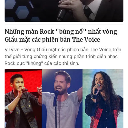
Thị trường 24h
Tấm lòng Việt
VTV4
Vươn mình bằng AI
Những màn Rock "bùng nổ" nhất vòng
VTV9
VTV8
Giấu mặt các phiên bản The Voice
VTV.vn - Vòng Giấu mặt các phiên bản The Voice trên
Liên hệ tòa soạn
English
thế giới từng chứng kiến những phần trình diễn nhạc
Rock cực "khủng" của các thí sinh.
THỜI BÁO VTV
Theo dõi báo trên
Cơ quan chủ quản:
Đài Truyền hình Việt Nam
Cơ quan báo chí:
Thời báo VTV