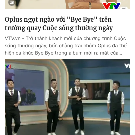
® Cấm sao chép dưới mọi hình thức nếu không có sự chấp
Oplus ngọt ngào với "Bye Bye" trên
thuận bằng văn bản. Ghi rõ nguồn VTV.vn khi phát hành lại
trường quay Cuộc sống thường ngày
thông tin từ website này.
VTV.vn - Trở thành khách mời của chương trình Cuộc
sống thường ngày, bốn chàng trai nhóm Oplus đã thể
hiện ca khúc Bye Bye trong album mới ra mắt của...