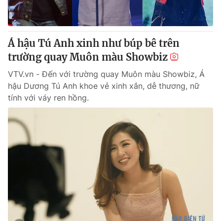
Giấy phép hoạt động báo in và báo điện tử số 483/GP-BTTTT
cấp ngày 29/12/2023
Tổng Biên tập:
Vũ Thanh Thủy
Á hậu Tú Anh xinh như búp bê trên
Phó Tổng Biên tập:
Nguyễn Thị Mỹ Hạnh, Phạm Quốc Thắng,
trường quay Muôn màu Showbiz
Nguyễn Trọng Ninh
Tổng đài VTV:
024.38 355 931 - 024.38 355 932
VTV.vn - Đến với trường quay Muôn màu Showbiz, Á
Ðiện thoại Thời báo VTV:
024.66 897 897
hậu Dương Tú Anh khoe vẻ xinh xắn, dễ thương, nữ
Email:
toasoan@vtv.vn
tính với váy ren hồng.
Liên hệ quảng cáo:
024-7300.7108