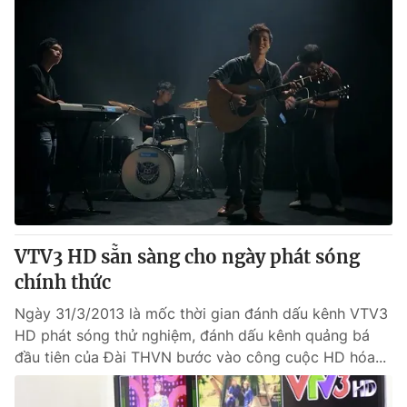
VTV3 HD sẵn sàng cho ngày phát sóng
chính thức
Ngày 31/3/2013 là mốc thời gian đánh dấu kênh VTV3
HD phát sóng thử nghiệm, đánh dấu kênh quảng bá
đầu tiên của Đài THVN bước vào công cuộc HD hóa...