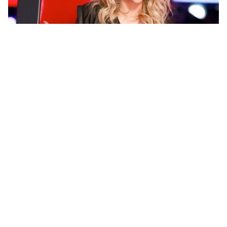
Tin mới
Video
Live
Emagazine
Trang chủ
Hôm nay (31/3), VTV3 HD phát sóng thử
nghiệm
Đúng 6h sáng 31/3, Ban Thể thao Giải trí và Thông tin
kinh tế tổ chức buổi phát sóng thử nghiệm kênh VTV3
HD đầu tiên tại trường quay S8, Đài THVN.