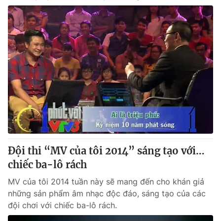
Đội thi “MV của tôi 2014” sáng tạo với…
chiếc ba-lô rách
MV của tôi 2014 tuần này sẽ mang đến cho khán giả
những sản phẩm âm nhạc độc đáo, sáng tạo của các
đội chơi với chiếc ba-lô rách.