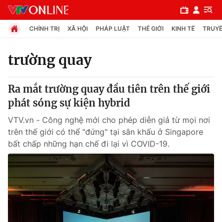
CHÍNH TRỊ
XÃ HỘI
PHÁP LUẬT
THẾ GIỚI
KINH TẾ
TRUYỀ
trường quay
Chuyên mục
Ra mắt trường quay đầu tiên trên thế giới
Chính trị
phát sóng sự kiện hybrid
VTV.vn - Công nghệ mới cho phép diễn giả từ mọi nơi
Xã hội
trên thế giới có thể "đứng" tại sân khấu ở Singapore
bất chấp những hạn chế đi lại vì COVID-19.
Pháp luật
Y tế
Thế giới