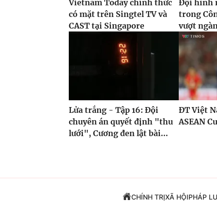
Vietnam Today chính thức
Đội hình 
có mặt trên Singtel TV và
trong Côn
CAST tại Singapore
vượt ngàn
Lửa trắng - Tập 16: Đội
ĐT Việt N
chuyên án quyết định "thu
ASEAN Cu
lưới", Cương đen lật bài...
CHÍNH TRỊ
XÃ HỘI
PHÁP L