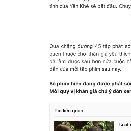
tình của Yên Khê sẽ bắt đầu. Chuyệ
Qua chặng đường 45 tập phát s
quen thuộc cho khán giả yêu thích
đã làm được sau hơn nửa cuộc hàn
dẫn của mỗi tập phim sau này.
Bộ phim hiện đang được phát só
Mời quý vị khán giả chú ý đón xe
Tin liên quan
Loạt 