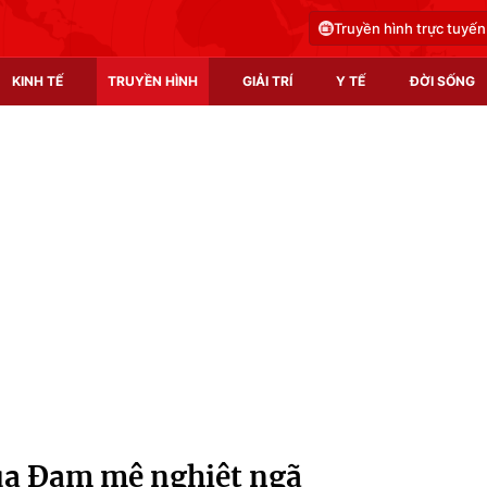
Truyền hình trực tuyến
KINH TẾ
TRUYỀN HÌNH
GIẢI TRÍ
Y TẾ
ĐỜI SỐNG
Pháp luật
Y tế
Truyền hình
Multimedia
Phim VTV
Video
Hậu trường
Shorts video
Nhân vật
Podcast
Khán giả
EMagazine
Giải sao mai
Photo
của Đam mê nghiệt ngã
Infographic