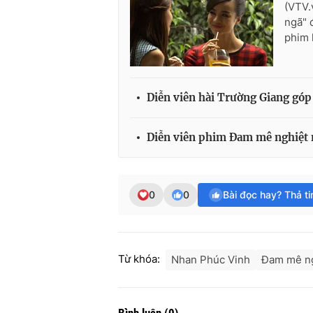
(VTV.
ngã" 
phim 
Diễn viên hài Trường Giang gó
Diễn viên phim Đam mê nghiệt 
0
0
Bài đọc hay? Thả t
Từ khóa:
Nhan Phúc Vinh
Đam mê ng