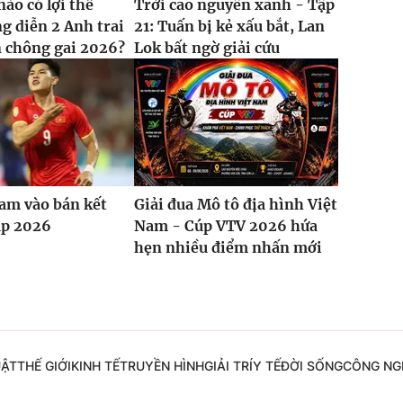
nào có lợi thế
Trời cao nguyên xanh - Tập
g diễn 2 Anh trai
21: Tuấn bị kẻ xấu bắt, Lan
 chông gai 2026?
Lok bất ngờ giải cứu
am vào bán kết
Giải đua Mô tô địa hình Việt
p 2026
Nam - Cúp VTV 2026 hứa
hẹn nhiều điểm nhấn mới
UẬT
THẾ GIỚI
KINH TẾ
TRUYỀN HÌNH
GIẢI TRÍ
Y TẾ
ĐỜI SỐNG
CÔNG NG