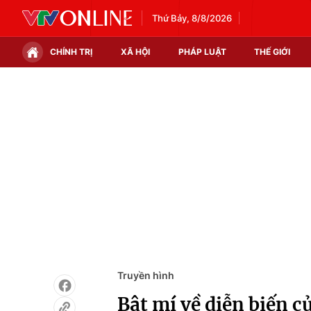
Thứ Bảy, 8/8/2026
CHÍNH TRỊ
XÃ HỘI
PHÁP LUẬT
THẾ GIỚI
Chính trị
Xã hội
Thế giới
Kinh tế
Tin tức
Tài chính
Thế giới đó đây
Thị trường
Câu chuyện quốc tế
Góc doanh nghiệp
Dữ liệu và đời sống
Truyền hình
Bật mí về diễn biến 