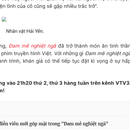
n tình của cô cũng sẽ gặp nhiều trắc trở".
Nhân vật Hải Yến.
óng,
Đam mê nghiệt ngã
đã trở thành món ăn tinh thầ
 phim truyền hình Việt. Với những gì
Đam mê nghiệt ng
h trình, khán giả có thể tiếp tục đặt kì vọng ở sự hấ
ng vào 21h20 thứ 2, thứ 3 hàng tuần trên kênh VTV3
m!
diễn viên mới góp mặt trong "Đam mê nghiệt ngã"