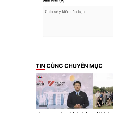
Bình luận
(
0
)
TIN CÙNG CHUYÊN MỤC