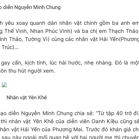
o diễn Nguyễn Minh Chung
ình yêu xoay quanh dàn nhân vật chính gồm ba anh e
g Thế Vinh, Nhan Phúc Vinh) và ba chị em Thạch Thảo
inh Thảo, Tường Vi) cùng các nhân vật Hải Yến(Phươn
o Trúc)…
 gay cấn, kịch tính, lúc hài hước, nhẹ nhàng. Đó là mộ
uôn thu hút người xem.
Nhân vật Yên Khê
đạo diễn Nguyễn Minh Chung chia sẻ: “Từ tập 40 trở đi
 thì nhân vật Yên Khê của diễn viên Oanh Kiều cũng s
nhân vật Hải Yến của Phương Mai. Trước đó khán giả ch
 sau này ngoài mối quan hệ với hai người mẹ thì chuyệ