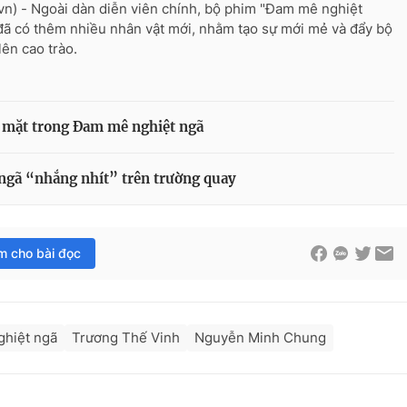
vn) - Ngoài dàn diễn viên chính, bộ phim "Đam mê nghiệt
đã có thêm nhiều nhân vật mới, nhằm tạo sự mới mẻ và đẩy bộ
lên cao trào.
p mặt trong Đam mê nghiệt ngã
ngã “nhắng nhít” trên trường quay
im cho bài đọc
hiệt ngã
Trương Thế Vinh
Nguyễn Minh Chung