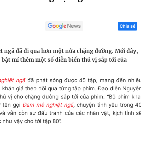
Góc ảnh
Chia sẻ
Giáo dục
Công nghệ
Tuyển sinh
Hitech Công ng
 ngã đã đi qua hơn một nửa chặng đường. Mới đây,
Học trực tuyến
Sản phẩm
ật mí thêm một số diễn biến thú vị sắp tới của
g
Thị trường
Tư vấn
ghiệt ngã
đã phát sóng được 45 tập, mang đến nhiề
cuốn khán giả theo dõi qua từng tập phim. Đạo diễn Nguyễ
ú vị cho chặng đường sắp tới của phim: “Bộ phim kha
ư tên gọi
Đam mê nghiệt ngã
,
chuyện tình yêu trong 4
 và vẫn còn sự đấu tranh của các nhân vật, kịch tính s
c như vậy cho tới tập 80”.