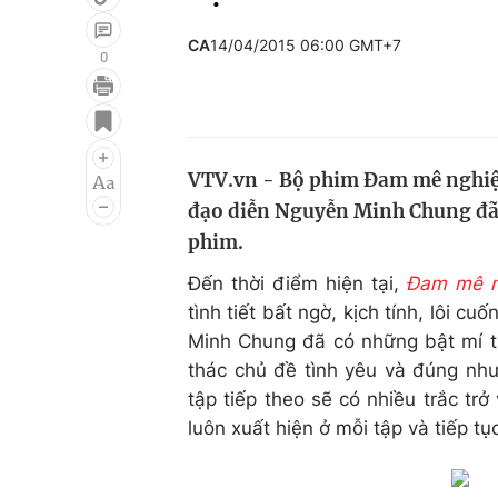
CA
14/04/2015 06:00 GMT+7
0
Giải trí
Đời sống
Điện ảnh
Du lịch
VTV.vn - Bộ phim Đam mê nghiệt
Âm nhạc
Làm đẹp
đạo diễn Nguyễn Minh Chung đã b
Sao
Chất lượng cuộc sốn
phim.
Đến thời điểm hiện tại,
Đam mê n
tình tiết bất ngờ, kịch tính, lôi 
Minh Chung đã có những bật mí th
thác chủ đề tình yêu và đúng nh
tập tiếp theo sẽ có nhiều trắc trở
luôn xuất hiện ở mỗi tập và tiếp tụ