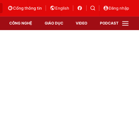
Cổng thông tin
English
Đăng nhập
CÔNG NGHỆ
GIÁO DỤC
VIDEO
PODCAST
VTV Money
VTV Thể thao
VTV Sức khoẻ
Bất động sản
Thị trường 24h
Tấm lòng Việt
Vươn mình bằng AI
VTV4
VTV8
VTV9
Lịch phát sóng
Giao lưu trực tuyến
Sự kiện