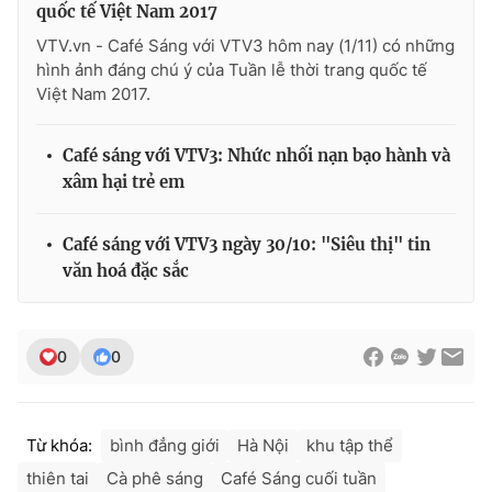
quốc tế Việt Nam 2017
VTV.vn - Café Sáng với VTV3 hôm nay (1/11) có những
hình ảnh đáng chú ý của Tuần lễ thời trang quốc tế
Việt Nam 2017.
THỜI BÁO VTV
Café sáng với VTV3: Nhức nhối nạn bạo hành và
xâm hại trẻ em
Theo dõi báo trên
Café sáng với VTV3 ngày 30/10: "Siêu thị" tin
văn hoá đặc sắc
Cơ quan chủ quản:
Đài Truyền hình Việt Nam
Cơ quan báo chí:
Thời báo VTV
Giấy phép hoạt động báo in và báo điện tử số 483/GP-BTTTT
0
0
cấp ngày 29/12/2023
Tổng Biên tập:
Vũ Thanh Thủy
Phó Tổng Biên tập:
Nguyễn Thị Mỹ Hạnh, Phạm Quốc Thắng,
Nguyễn Trọng Ninh
Từ khóa:
bình đẳng giới
Hà Nội
khu tập thể
Tổng đài VTV:
024.38 355 931 - 024.38 355 932
thiên tai
Cà phê sáng
Café Sáng cuối tuần