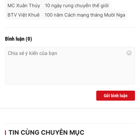
Ðiện thoại Thời báo VTV:
024.66 897 897
MC Xuân Thúy
10 ngày rung chuyển thế giới
Email:
toasoan@vtv.vn
BTV Việt Khuê
100 năm Cách mạng tháng Mười Nga
Liên hệ quảng cáo:
024-7300.7108
Bình luận
(
0
)
Gửi bình luận
® Cấm sao chép dưới mọi hình thức nếu không có sự chấp
thuận bằng văn bản. Ghi rõ nguồn VTV.vn khi phát hành lại
thông tin từ website này.
TIN CÙNG CHUYÊN MỤC