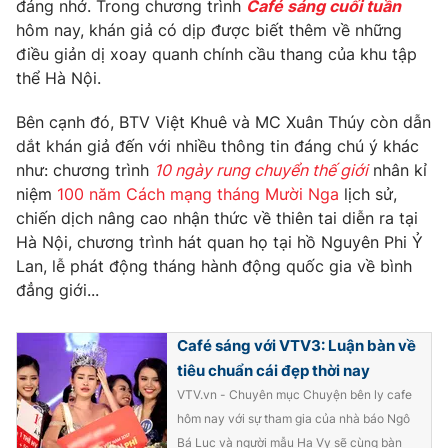
Phim VTV
đáng nhớ. Trong chương trình
Café sáng cuối tuần
Giải trí
hôm nay, khán giả có dịp được biết thêm về những
Hậu trường
điều giản dị xoay quanh chính cầu thang của khu tập
Điện ảnh
thể Hà Nội.
Đời sống
Nhân vật
Âm nhạc
Du lịch
Bên cạnh đó, BTV Việt Khuê và MC Xuân Thúy còn dẫn
Khán giả
Giáo dục
Sao
dắt khán giả đến với nhiều thông tin đáng chú ý khác
Làm đẹp
Giải sao mai
như: chương trình
10 ngày rung chuyển thế giới
nhân kỉ
Tuyển sinh
niệm
100 năm Cách mạng tháng Mười Nga
lịch sử
,
Công nghệ
Chất lượng cuộc sống
chiến dịch nâng cao nhận thức về thiên tai diễn ra tại
Học trực tuyến
Hitech Công nghệ tương lai
Hà Nội, chương trình hát quan họ tại hồ Nguyên Phi Ỷ
Giao lưu trực tuyến
Lan, lễ phát động tháng hành động quốc gia về bình
Sản phẩm
đẳng giới...
Lịch phát sóng
Thị trường
Café sáng với VTV3: Luận bàn về
Tư vấn
tiêu chuẩn cái đẹp thời nay
Chuyên mục khác
VTV.vn - Chuyên mục Chuyện bên ly cafe
hôm nay với sự tham gia của nhà báo Ngô
Emagazine
Podcast
Bá Lục và người mẫu Hạ Vy sẽ cùng bàn