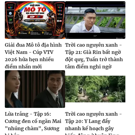
Giải đua Mô tô địa hình
Trời cao nguyên xanh -
Việt Nam - Cúp VTV
Tập 21: Già Rin bất ngờ
2026 hứa hẹn nhiều
đột quỵ, Tuấn trở thành
điểm nhấn mới
tâm điểm nghi ngờ
Lửa trắng - Tập 16:
Trời cao nguyên xanh -
Cương đen cố ngăn Mai
Tập 20: Y Lang đẩy
"nhúng chàm", Sương
nhanh kế hoạch gây