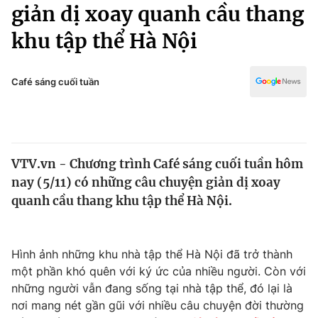
Chính trị
giản dị xoay quanh cầu thang
Truyền hình
khu tập thể Hà Nội
Văn hóa - Giải trí
Xã hội
Y tế
Đời sống
Café sáng cuối tuần
Pháp luật
Công nghệ
Giáo dục
Y tế
VTV.vn - Chương trình Café sáng cuối tuần hôm
Thế giới
nay (5/11) có những câu chuyện giản dị xoay
Tin tức
quanh cầu thang khu tập thể Hà Nội.
Kinh tế
Thế giới đó đây
Tài chính
Dữ liệu và đời sống
Hình ảnh những khu nhà tập thể Hà Nội đã trở thành
Câu chuyện quốc tế
Thị trường
một phần khó quên với ký ức của nhiều người. Còn với
những người vẫn đang sống tại nhà tập thể, đó lại là
Truyền hình
Góc doanh nghiệp
nơi mang nét gần gũi với nhiều câu chuyện đời thường