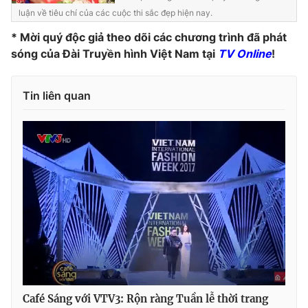
luận về tiêu chí của các cuộc thi sắc đẹp hiện nay.
Photo
Infographic
* Mời quý độc giả theo dõi các chương trình đã phát
sóng của Đài Truyền hình Việt Nam tại
TV Online
!
Video
Shorts video
Tin liên quan
VTV Money
VTV Thể thao
VTV Sức khoẻ
Bất động sản
Thị trường 24h
Tấm lòng Việt
VTV4
Vươn mình bằng AI
VTV9
VTV8
Café Sáng với VTV3: Rộn ràng Tuần lễ thời trang
Liên hệ tòa soạn
English