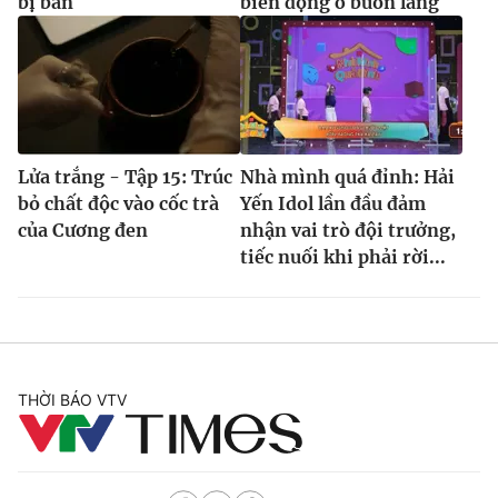
bị bắn
biến động ở buôn làng
Lửa trắng - Tập 15: Trúc
Nhà mình quá đỉnh: Hải
bỏ chất độc vào cốc trà
Yến Idol lần đầu đảm
của Cương đen
nhận vai trò đội trưởng,
tiếc nuối khi phải rời...
THỜI BÁO VTV