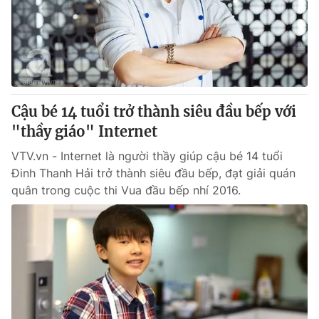
Tin tức
Kinh tế
Thế giới đó đây
Tài chính
Dữ liệu và đời sống
Câu chuyện quốc tế
Thị trường
Cậu bé 14 tuổi trở thành siêu đầu bếp với
Truyền hình
Góc doanh nghiệp
"thầy giáo" Internet
Phim VTV
Giải trí
VTV.vn - Internet là người thầy giúp cậu bé 14 tuổi
Hậu trường
Đinh Thanh Hải trở thành siêu đầu bếp, đạt giải quán
Điện ảnh
quân trong cuộc thi Vua đầu bếp nhí 2016.
Đời sống
Nhân vật
Âm nhạc
Du lịch
Khán giả
Giáo dục
Sao
Làm đẹp
Giải sao mai
Tuyển sinh
Công nghệ
Chất lượng cuộc sống
Học trực tuyến
Hitech Công nghệ tương lai