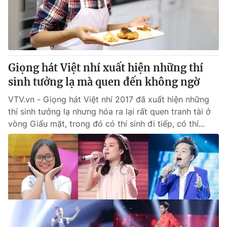
Giao lưu trực tuyến
Sản phẩm
Lịch phát sóng
Thị trường
Tư vấn
Giọng hát Việt nhí xuất hiện những thí
Chuyên mục khác
sinh tưởng lạ mà quen đến không ngờ
Emagazine
Podcast
VTV.vn - Giọng hát Việt nhí 2017 đã xuất hiện những
thí sinh tưởng lạ nhưng hóa ra lại rất quen tranh tài ở
Photo
Infographic
vòng Giấu mặt, trong đó có thí sinh đi tiếp, có thí...
Video
Shorts video
VTV Money
VTV Thể thao
VTV Sức khoẻ
Bất động sản