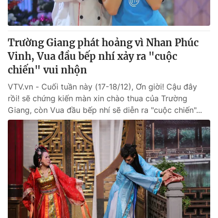
Giấy phép hoạt động báo in và báo điện tử số 483/GP-BTTTT
cấp ngày 29/12/2023
Tổng Biên tập:
Vũ Thanh Thủy
Trường Giang phát hoảng vì Nhan Phúc
Phó Tổng Biên tập:
Nguyễn Thị Mỹ Hạnh, Phạm Quốc Thắng,
Vinh, Vua đầu bếp nhí xảy ra "cuộc
Nguyễn Trọng Ninh
Tổng đài VTV:
chiến" vui nhộn
024.38 355 931 - 024.38 355 932
Ðiện thoại Thời báo VTV:
024.66 897 897
VTV.vn - Cuối tuần này (17-18/12), Ơn giời! Cậu đây
Email:
toasoan@vtv.vn
rồi! sẽ chứng kiến màn xin chào thua của Trường
Liên hệ quảng cáo:
024-7300.7108
Giang, còn Vua đầu bếp nhí sẽ diễn ra "cuộc chiến"...