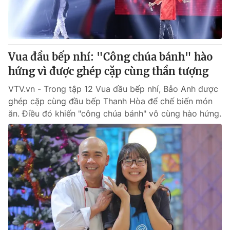
Thị trường 24h
Tấm lòng Việt
VTV4
Vươn mình bằng AI
Vua đầu bếp nhí: "Công chúa bánh" hào
VTV9
VTV8
hứng vì được ghép cặp cùng thần tượng
VTV.vn - Trong tập 12 Vua đầu bếp nhí, Bảo Anh được
Liên hệ tòa soạn
English
ghép cặp cùng đầu bếp Thanh Hòa để chế biến món
ăn. Điều đó khiến "công chúa bánh" vô cùng hào hứng.
THỜI BÁO VTV
Theo dõi báo trên
Cơ quan chủ quản:
Đài Truyền hình Việt Nam
Cơ quan báo chí:
Thời báo VTV