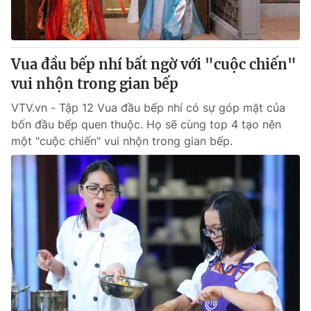
® Cấm sao chép dưới mọi hình thức nếu không có sự chấp
thuận bằng văn bản. Ghi rõ nguồn VTV.vn khi phát hành lại
Vua đầu bếp nhí bất ngờ với "cuộc chiến"
thông tin từ website này.
vui nhộn trong gian bếp
VTV.vn - Tập 12 Vua đầu bếp nhí có sự góp mặt của
bốn đầu bếp quen thuộc. Họ sẽ cùng top 4 tạo nên
một "cuộc chiến" vui nhộn trong gian bếp.