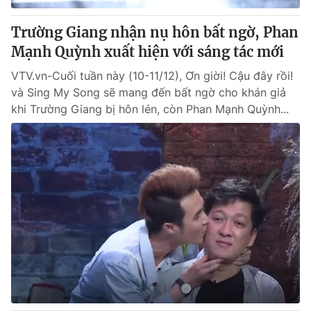
Trường Giang nhận nụ hôn bất ngờ, Phan
Mạnh Quỳnh xuất hiện với sáng tác mới
VTV.vn-Cuối tuần này (10-11/12), Ơn giời! Cậu đây rồi!
và Sing My Song sẽ mang đến bất ngờ cho khán giả
khi Trường Giang bị hôn lén, còn Phan Mạnh Quỳnh...