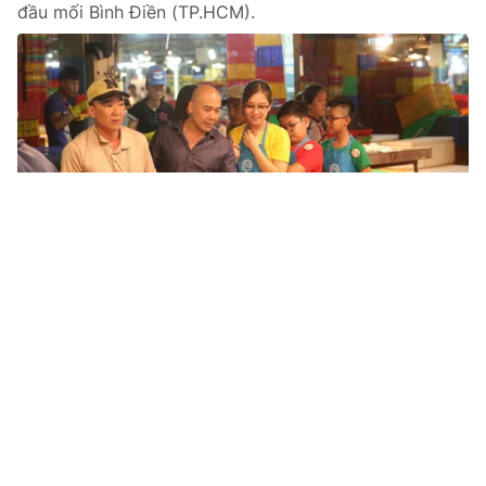
đầu mối Bình Điền (TP.HCM).
Tin mới
Video
Live
Emagazine
Trang chủ
Bất ngờ với tài nấu nướng của Vua đầu
bếp Christine Hà phiên bản nhí
VTV.vn - Trong tập 8 Vua đầu bếp nhí, cô bé Minh Anh
đã gây bất ngờ với tài làm món lươn. Giám khảo đã
gọi cô bé là phiên bản nhí của Christine Hà.