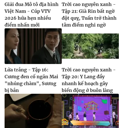
Giải đua Mô tô địa hình
Trời cao nguyên xanh -
Việt Nam - Cúp VTV
Tập 21: Già Rin bất ngờ
2026 hứa hẹn nhiều
đột quỵ, Tuấn trở thành
điểm nhấn mới
tâm điểm nghi ngờ
Lửa trắng - Tập 16:
Trời cao nguyên xanh -
Cương đen cố ngăn Mai
Tập 20: Y Lang đẩy
"nhúng chàm", Sương
nhanh kế hoạch gây
bị bắn
biến động ở buôn làng