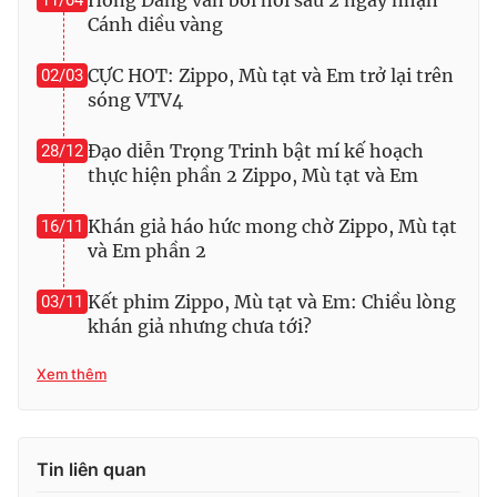
Hồng Đăng vẫn bồi hồi sau 2 ngày nhận
11/04
Ðiện thoại Thời báo VTV:
024.66 897 897
Cánh diều vàng
Email:
toasoan@vtv.vn
Liên hệ quảng cáo:
CỰC HOT: Zippo, Mù tạt và Em trở lại trên
024-7300.7108
02/03
sóng VTV4
Đạo diễn Trọng Trinh bật mí kế hoạch
28/12
thực hiện phần 2 Zippo, Mù tạt và Em
Khán giả háo hức mong chờ Zippo, Mù tạt
16/11
và Em phần 2
Kết phim Zippo, Mù tạt và Em: Chiều lòng
03/11
khán giả nhưng chưa tới?
Xem thêm
® Cấm sao chép dưới mọi hình thức nếu không có sự chấp
thuận bằng văn bản. Ghi rõ nguồn VTV.vn khi phát hành lại
thông tin từ website này.
Tin liên quan