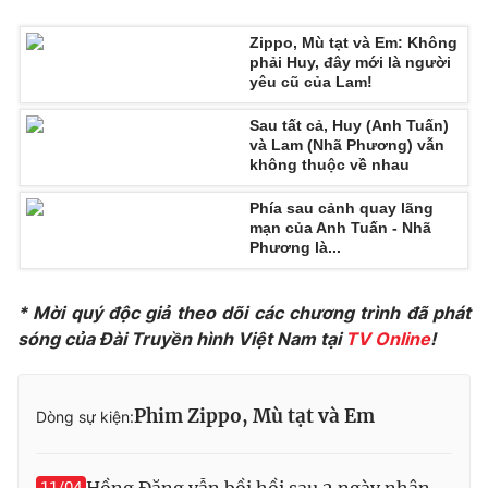
Zippo, Mù tạt và Em: Không
phải Huy, đây mới là người
yêu cũ của Lam!
THỜI BÁO VTV
Sau tất cả, Huy (Anh Tuấn)
và Lam (Nhã Phương) vẫn
không thuộc về nhau
Theo dõi báo trên
Phía sau cảnh quay lãng
mạn của Anh Tuấn - Nhã
Phương là...
Cơ quan chủ quản:
Đài Truyền hình Việt Nam
Cơ quan báo chí:
Thời báo VTV
* Mời quý độc giả theo dõi các chương trình đã phát
Giấy phép hoạt động báo in và báo điện tử số 483/GP-BTTTT
sóng của Đài Truyền hình Việt Nam tại
TV Online
!
cấp ngày 29/12/2023
Tổng Biên tập:
Vũ Thanh Thủy
Phim Zippo, Mù tạt và Em
Phó Tổng Biên tập:
Dòng sự kiện:
Nguyễn Thị Mỹ Hạnh, Phạm Quốc Thắng,
Nguyễn Trọng Ninh
Tổng đài VTV:
024.38 355 931 - 024.38 355 932