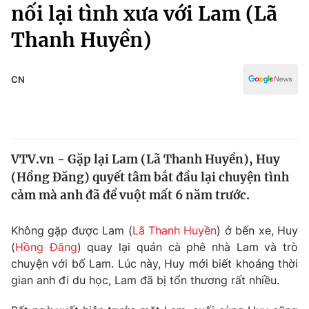
Chính trị
nối lại tình xưa với Lam (Lã
Truyền hình
Thanh Huyền)
Văn hóa - Giải trí
Xã hội
Y tế
Đời sống
CN
Pháp luật
Công nghệ
Giáo dục
Y tế
VTV.vn - Gặp lại Lam (Lã Thanh Huyền), Huy
Thế giới
(Hồng Đăng) quyết tâm bắt đầu lại chuyện tình
Tin tức
cảm mà anh đã để vuột mất 6 năm trước.
Kinh tế
Thế giới đó đây
Không gặp được Lam (
Lã Thanh Huyền
) ở bến xe, Huy
Tài chính
Dữ liệu và đời sống
(
Hồng Đăng
) quay lại quán cà phê nhà Lam và trò
Câu chuyện quốc tế
Thị trường
chuyện với bố Lam. Lúc này, Huy mới biết khoảng thời
gian anh đi du học, Lam đã bị tổn thương rất nhiều.
Truyền hình
Góc doanh nghiệp