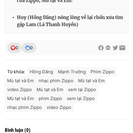
của Zippo, Mù tạt và Em!
Huy (Hồng Đăng) nóng lòng về lại chốn xưa tìm
gặp Lam (Lã Thanh Huyền)
0
0
Từ khóa:
Hồng Đăng
Mạnh Trường
Phim Zippo
Mù tạt và Em
nhạc phim Zippo
Mù tạt và Em
video Zippo
Mù tạt và Em
xem lại Zippo
Mù tạt và Em
phim Zippo
xem lại Zippo
nhạc phim Zippo
video Zippo
Bình luận
(
0
)