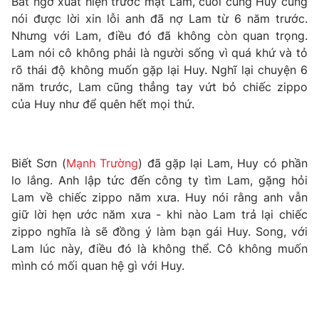
Bất ngờ xuất hiện trước mặt Lam, cuối cùng Huy cũng
Phim VTV
Giải trí
nói được lời xin lỗi anh đã nợ Lam từ 6 năm trước.
Hậu trường
Nhưng với Lam, điều đó đã không còn quan trọng.
Điện ảnh
Lam nói cô không phải là người sống vì quá khứ và tỏ
Đời sống
Nhân vật
rõ thái độ không muốn gặp lại Huy. Nghĩ lại chuyện 6
Âm nhạc
Du lịch
năm trước, Lam cũng thẳng tay vứt bỏ chiếc zippo
Khán giả
Giáo dục
Sao
của Huy như để quên hết mọi thứ.
Làm đẹp
Giải sao mai
Tuyển sinh
Công nghệ
Chất lượng cuộc sống
Học trực tuyến
Biết Sơn (
Mạnh Trường
) đã gặp lại Lam, Huy có phần
Hitech Công nghệ tương lai
Giao lưu trực tuyến
lo lắng. Anh lập tức đến công ty tìm Lam, gặng hỏi
Sản phẩm
Lam về chiếc zippo năm xưa. Huy nói rằng anh vẫn
giữ lời hẹn ước năm xưa - khi nào Lam trả lại chiếc
Lịch phát sóng
Thị trường
zippo nghĩa là sẽ đồng ý làm bạn gái Huy. Song, với
Lam lúc này, điều đó là không thể. Cô không muốn
Tư vấn
mình có mối quan hệ gì với Huy.
Chuyên mục khác
Emagazine
Podcast