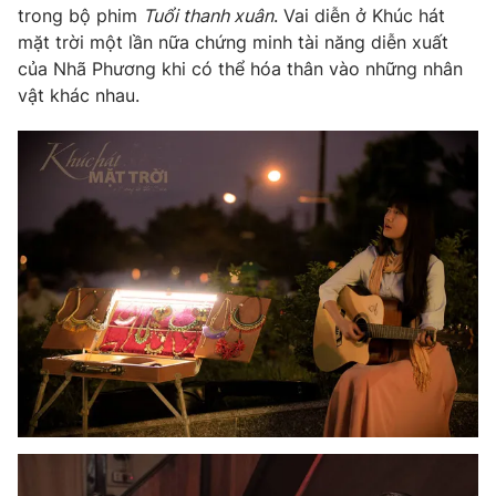
Ðiện thoại Thời báo VTV:
024.66 897 897
trong bộ phim
Tuổi thanh xuân
. Vai diễn ở Khúc hát
mặt trời một lần nữa chứng minh tài năng diễn xuất
Email:
toasoan@vtv.vn
của Nhã Phương khi có thể hóa thân vào những nhân
Liên hệ quảng cáo:
024-7300.7108
vật khác nhau.
® Cấm sao chép dưới mọi hình thức nếu không có sự chấp
thuận bằng văn bản. Ghi rõ nguồn VTV.vn khi phát hành lại
thông tin từ website này.