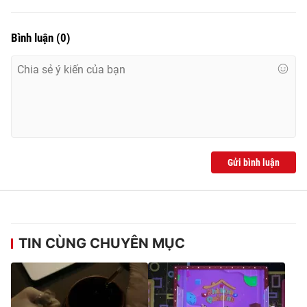
Bình luận
(
0
)
Gửi bình luận
TIN CÙNG CHUYÊN MỤC