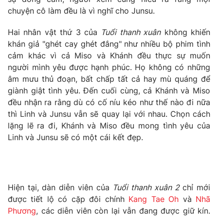
chuyện cô làm đều là vì nghĩ cho Junsu.
Hai nhân vật thứ 3 của
Tuổi thanh xuân
không khiến
khán giả "ghét cay ghét đắng" như nhiều bộ phim tình
THỜI BÁO VTV
cảm khác vì cả Miso và Khánh đều thực sự muốn
người mình yêu được hạnh phúc. Họ không có những
Theo dõi báo trên
âm mưu thủ đoạn, bất chấp tất cả hay mù quáng để
giành giật tình yêu. Đến cuối cùng, cả Khánh và Miso
đều nhận ra rằng dù có cố níu kéo như thế nào đi nữa
Cơ quan chủ quản:
Đài Truyền hình Việt Nam
thì Linh và Junsu vẫn sẽ quay lại với nhau. Chọn cách
Cơ quan báo chí:
Thời báo VTV
lặng lẽ ra đi, Khánh và Miso đều mong tình yêu của
Giấy phép hoạt động báo in và báo điện tử số 483/GP-BTTTT
Linh và Junsu sẽ có một cái kết đẹp.
cấp ngày 29/12/2023
Tổng Biên tập:
Vũ Thanh Thủy
Phó Tổng Biên tập:
Nguyễn Thị Mỹ Hạnh, Phạm Quốc Thắng,
Nguyễn Trọng Ninh
Hiện tại, dàn diễn viên của
Tuổi thanh xuân 2
chỉ mới
Tổng đài VTV:
024.38 355 931 - 024.38 355 932
được tiết lộ có cặp đôi chính
Kang Tae Oh
và
Nhã
Ðiện thoại Thời báo VTV:
024.66 897 897
Phương
, các diễn viên còn lại vẫn đang được giữ kín.