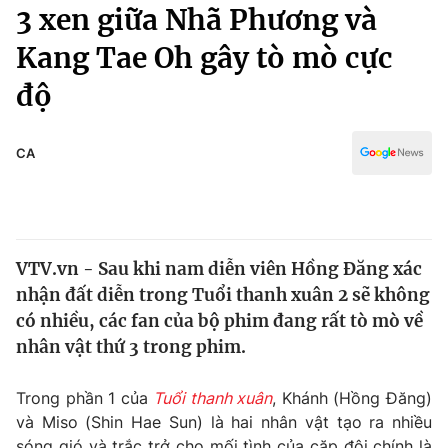
Chính trị
3 xen giữa Nhã Phương và
Truyền hình
Kang Tae Oh gây tò mò cực
Văn hóa - Giải trí
Xã hội
Y tế
độ
Đời sống
Pháp luật
Công nghệ
Giáo dục
CA
Y tế
Thế giới
VTV.vn - Sau khi nam diễn viên Hồng Đăng xác
Tin tức
nhận đất diễn trong Tuổi thanh xuân 2 sẽ không
Kinh tế
Thế giới đó đây
có nhiều, các fan của bộ phim đang rất tò mò về
Tài chính
nhân vật thứ 3 trong phim.
Dữ liệu và đời sống
Câu chuyện quốc tế
Thị trường
Trong phần 1 của
Tuổi thanh xuân
, Khánh (Hồng Đăng)
Truyền hình
Góc doanh nghiệp
và Miso (Shin Hae Sun) là hai nhân vật tạo ra nhiều
sóng gió và trắc trở cho mối tình của cặp đôi chính là