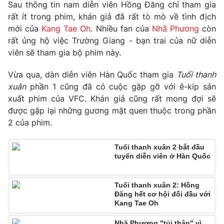
Email:
toasoan@vtv.vn
Sau thông tin nam diễn viên Hồng Đăng chỉ tham gia
Liên hệ quảng cáo:
024-7300.7108
rất ít trong phim, khán giả đã rất tò mò về tình địch
mới của
Kang Tae Oh
. Nhiều fan của
Nhã Phương
còn
rất ủng hộ việc Trường Giang - bạn trai của nữ diễn
viên sẽ tham gia bộ phim này.
Vừa qua, dàn diễn viên Hàn Quốc tham gia
Tuổi thanh
xuân
phần 1 cũng đã có cuộc gặp gỡ với ê-kíp sản
xuất phim của VFC. Khán giả cũng rất mong đợi sẽ
được gặp lại những gương mặt quen thuộc trong phần
2 của phim.
Tuổi thanh xuân 2 bắt đầu
® Cấm sao chép dưới mọi hình thức nếu không có sự chấp
tuyển diễn viên ở Hàn Quốc
thuận bằng văn bản. Ghi rõ nguồn VTV.vn khi phát hành lại
thông tin từ website này.
Tuổi thanh xuân 2: Hồng
Đăng hết cơ hội đối đầu với
Kang Tae Oh
Nhã Phương "tủi thân" vì