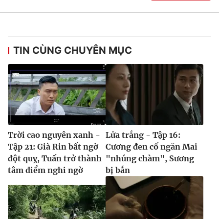
TIN CÙNG CHUYÊN MỤC
Trời cao nguyên xanh -
Lửa trắng - Tập 16:
Tập 21: Già Rin bất ngờ
Cương đen cố ngăn Mai
đột quỵ, Tuấn trở thành
"nhúng chàm", Sương
tâm điểm nghi ngờ
bị bắn