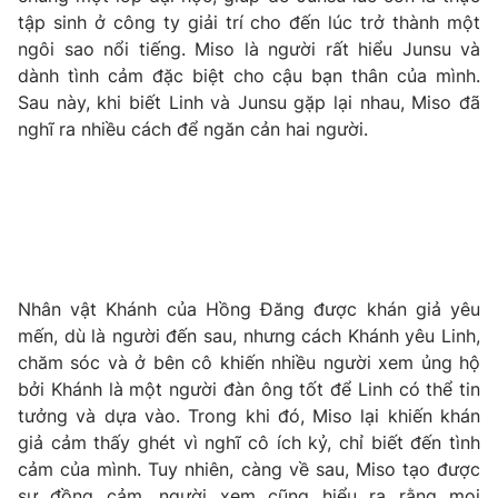
tập sinh ở công ty giải trí cho đến lúc trở thành một
Photo
Infographic
ngôi sao nổi tiếng. Miso là người rất hiểu Junsu và
dành tình cảm đặc biệt cho cậu bạn thân của mình.
Video
Shorts video
Sau này, khi biết Linh và Junsu gặp lại nhau, Miso đã
nghĩ ra nhiều cách để ngăn cản hai người.
VTV Money
VTV Thể thao
VTV Sức khoẻ
Bất động sản
Thị trường 24h
Tấm lòng Việt
Nhân vật Khánh của Hồng Đăng được khán giả yêu
mến, dù là người đến sau, nhưng cách Khánh yêu Linh,
VTV4
Vươn mình bằng AI
chăm sóc và ở bên cô khiến nhiều người xem ủng hộ
bởi Khánh là một người đàn ông tốt để Linh có thể tin
tưởng và dựa vào. Trong khi đó, Miso lại khiến khán
VTV9
VTV8
giả cảm thấy ghét vì nghĩ cô ích kỷ, chỉ biết đến tình
cảm của mình. Tuy nhiên, càng về sau, Miso tạo được
Liên hệ tòa soạn
English
sự đồng cảm, người xem cũng hiểu ra rằng mọi