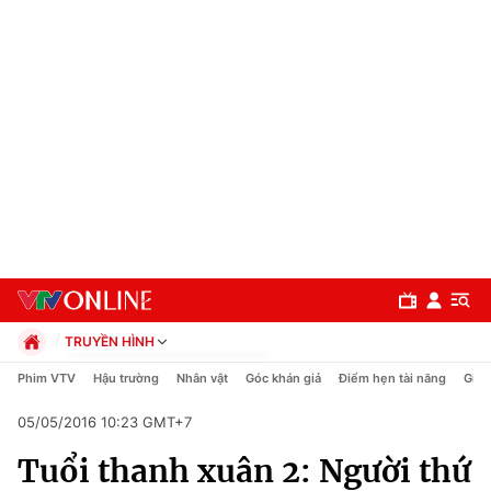
TRUYỀN HÌNH
Chính trị
Phim VTV
Hậu trường
Nhân vật
Góc khán giả
Điểm hẹn tài năng
Giải
Xã hội
05/05/2016 10:23 GMT+7
Pháp luật
Chuyên mục
Kinh tế
Tuổi thanh xuân 2: Người thứ
Thể thao