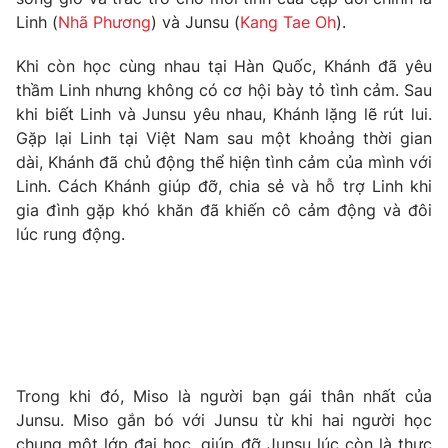
Phim VTV
Giải trí
Linh (
Nhã Phương
) và Junsu (
Kang Tae Oh
).
Hậu trường
Điện ảnh
Khi còn học cùng nhau tại Hàn Quốc, Khánh đã yêu
Đời sống
Nhân vật
thầm Linh nhưng không có cơ hội bày tỏ tình cảm. Sau
Âm nhạc
khi biết Linh và Junsu yêu nhau, Khánh lặng lẽ rút lui.
Du lịch
Khán giả
Giáo dục
Gặp lại Linh tại Việt Nam sau một khoảng thời gian
Sao
Làm đẹp
dài, Khánh đã chủ động thể hiện tình cảm của mình với
Giải sao mai
Tuyển sinh
Linh. Cách Khánh giúp đỡ, chia sẻ và hỗ trợ Linh khi
Công nghệ
Chất lượng cuộc sống
gia đình gặp khó khăn đã khiến cô cảm động và đôi
Học trực tuyến
lúc rung động.
Hitech Công nghệ tương lai
Giao lưu trực tuyến
Sản phẩm
Lịch phát sóng
Thị trường
Tư vấn
Chuyên mục khác
Trong khi đó, Miso là người bạn gái thân nhất của
Junsu. Miso gắn bó với Junsu từ khi hai người học
Emagazine
Podcast
chung một lớp đại học, giúp đỡ Junsu lúc còn là thực