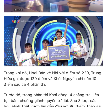
THỜI BÁO VTV
Theo dõi báo trên
Cơ quan chủ quản:
Đài Truyền hình Việt Nam
Cơ quan báo chí:
Thời báo VTV
Trong khi đó, Hoài Bảo về Nhì với điểm số 220, Trung
Giấy phép hoạt động báo in và báo điện tử số 483/GP-BTTTT
cấp ngày 29/12/2023
Hiếu ghi được 120 điểm và Khôi Nguyên chỉ còn 10
điểm sau cả 4 phần thi.
Tổng Biên tập:
Vũ Thanh Thủy
Phó Tổng Biên tập:
Nguyễn Thị Mỹ Hạnh, Phạm Quốc Thắng,
Trước đó, trong phần thi Khởi động, 4 chàng trai liên
Nguyễn Trọng Ninh
tục bấm chuông giành quyền trả lời. Sau 3 lượt câu
Tổng đài VTV:
024.38 355 931 - 024.38 355 932
hỏi, Minh Triết vươn lên dẫn đầu với 90 điểm, theo sau