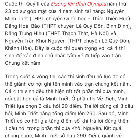
Phim VTV
Cuộc thi Quý II của
Đường lên đỉnh Olympia
năm thứ
Giải trí
23 có sự góp mặt của 4 nam sinh tài năng: Nguyễn
Hậu trường
Minh Triết (THPT chuyên Quốc học - Thừa Thiên Huế),
Điện ảnh
Đời sống
Đặng Hoài Bảo (THPT chuyên Lê Quý Đôn, Bình Định),
Nhân vật
Âm nhạc
Đặng Trung Hiếu (THPT Thạch Thất, Hà Nội) và
Du lịch
Khán giả
Nguyễn Trần Khôi Nguyên (THPT chuyên Lê Quý Đôn,
Giáo dục
Sao
Khánh Hòa). Đây là cuộc thi quan trọng với cả 4 thí
Làm đẹp
Giải sao mai
Tuyển sinh
sinh để xác định chủ nhân tấm vé đi tiếp vào trận
Công nghệ
Chất lượng cuộc sống
Chung kết năm.
Học trực tuyến
Hitech Công nghệ tương lai
Trong suốt 4 vòng thi, các thí sinh đều nỗ lực để có
Giao lưu trực tuyến
thể giành cơ hội ghi tên mình vào trận chung kết năm.
Sản phẩm
Cả 4 thí sinh đều thể hiện rất tốt phần thi của mình,
Lịch phát sóng
Thị trường
nổi bật hơn cả là Minh Triết. Ở phần thi Về đích, Minh
Triết lựa chọn 3 câu hỏi 20 điểm. Trả lời đúng cả 3 câu
Tư vấn
hỏi, Minh Triết nâng tổng điểm lên 260. Sau đó, Minh
Chuyên mục khác
Triết có cơ hội gia tăng điểm số khi trả lời đúng thêm
1 câu hỏi trong phần thi của Khôi Nguyên. Kết quả
Emagazine
Podcast
chung cuộc, Minh Triết sở hữu 290 điểm, giành vé