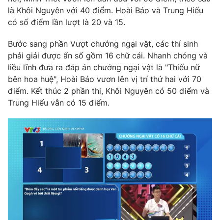
Ðiện thoại Thời báo VTV:
024.66 897 897
là Khôi Nguyên với 40 điểm. Hoài Bảo và Trung Hiếu
Email:
toasoan@vtv.vn
có số điểm lần lượt là 20 và 15.
Liên hệ quảng cáo:
024-7300.7108
Bước sang phần Vượt chướng ngại vật, các thí sinh
phải giải được ẩn số gồm 16 chữ cái. Nhanh chóng và
liều lĩnh đưa ra đáp án chướng ngại vật là "Thiếu nữ
bên hoa huệ", Hoài Bảo vươn lên vị trí thứ hai với 70
điểm. Kết thúc 2 phần thi, Khôi Nguyên có 50 điểm và
Trung Hiếu vẫn có 15 điểm.
® Cấm sao chép dưới mọi hình thức nếu không có sự chấp
thuận bằng văn bản. Ghi rõ nguồn VTV.vn khi phát hành lại
thông tin từ website này.