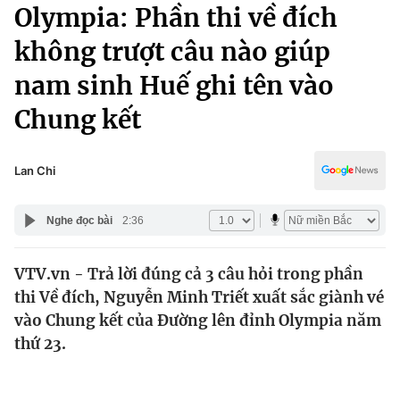
Chính trị
Olympia: Phần thi về đích
Truyền hình
không trượt câu nào giúp
Văn hóa - Giải trí
Xã hội
Y tế
nam sinh Huế ghi tên vào
Đời sống
Pháp luật
Chung kết
Công nghệ
Giáo dục
Y tế
Lan Chi
Thế giới
Nghe đọc bài
2:36
Tin tức
Kinh tế
VTV.vn - Trả lời đúng cả 3 câu hỏi trong phần
Thế giới đó đây
thi Về đích, Nguyễn Minh Triết xuất sắc giành vé
Tài chính
Dữ liệu và đời sống
vào Chung kết của Đường lên đỉnh Olympia năm
Câu chuyện quốc tế
Thị trường
thứ 23.
Truyền hình
Góc doanh nghiệp