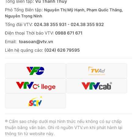
Tổng Biên tập:
Vũ Thanh Thủy
Phó Tổng Biên tập:
Nguyễn Thị Mỹ Hạnh, Phạm Quốc Thắng,
Nguyễn Trọng Ninh
Tổng đài VTV:
024.38 355 931 - 024.38 355 932
Ðiện thoại Thời báo VTV:
0988 671 671
Email:
toasoan@vtv.vn
Liên hệ quảng cáo:
(024) 626 79595
® Cấm sao chép dưới mọi hình thức nếu không có sự chấp
thuận bằng văn bản. Ghi rõ nguồn VTV.vn khi phát hành lại
thông tin từ website này.