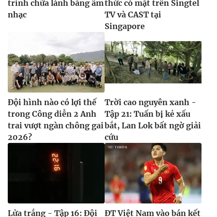
trình chữa lành bằng âm
thức có mặt trên Singtel
nhạc
TV và CAST tại
Singapore
Đội hình nào có lợi thế
Trời cao nguyên xanh -
trong Công diễn 2 Anh
Tập 21: Tuấn bị kẻ xấu
trai vượt ngàn chông gai
bắt, Lan Lok bất ngờ giải
2026?
cứu
Lửa trắng - Tập 16: Đội
ĐT Việt Nam vào bán kết