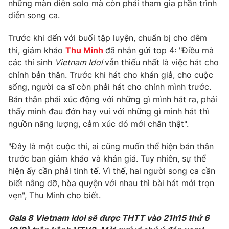
Phim VTV
những màn diễn solo mà còn phải tham gia phần trình
Giải trí
diễn song ca.
Hậu trường
Điện ảnh
Trước khi đến với buổi tập luyện, chuẩn bị cho đêm
Đời sống
Nhân vật
thi, giám khảo
Thu Minh
đã nhắn gửi top 4: "Điều mà
Âm nhạc
Du lịch
các thí sinh
Vietnam Idol
vẫn thiếu nhất là việc hát cho
Khán giả
Giáo dục
Sao
chính bản thân. Trước khi hát cho khán giả, cho cuộc
Làm đẹp
Giải sao mai
sống, người ca sĩ còn phải hát cho chính mình trước.
Tuyển sinh
Bản thân phải xúc động với những gì mình hát ra, phải
Công nghệ
Chất lượng cuộc sống
thấy mình đau đớn hay vui với những gì mình hát thì
Học trực tuyến
Hitech Công nghệ tương lai
nguồn năng lượng, cảm xúc đó mới chân thật".
Giao lưu trực tuyến
Sản phẩm
"Đây là một cuộc thi, ai cũng muốn thể hiện bản thân
trước ban giám khảo và khán giả. Tuy nhiên, sự thể
Lịch phát sóng
Thị trường
hiện ấy cần phải tinh tế. Vì thế, hai người song ca cần
Tư vấn
biết nâng đỡ, hòa quyện với nhau thì bài hát mới trọn
vẹn", Thu Minh cho biết.
Chuyên mục khác
Emagazine
Podcast
Gala 8 Vietnam Idol sẽ được THTT vào 21h15 thứ 6