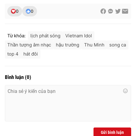
Ðiện thoại Thời báo VTV:
024.66 897 897
0
0
Email:
toasoan@vtv.vn
Liên hệ quảng cáo:
024-7300.7108
Từ khóa:
lịch phát sóng
Vietnam Idol
Thần tượng âm nhạc
hậu trường
Thu Minh
song ca
top 4
hát đôi
Bình luận
(
0
)
® Cấm sao chép dưới mọi hình thức nếu không có sự chấp
thuận bằng văn bản. Ghi rõ nguồn VTV.vn khi phát hành lại
thông tin từ website này.
Gửi bình luận