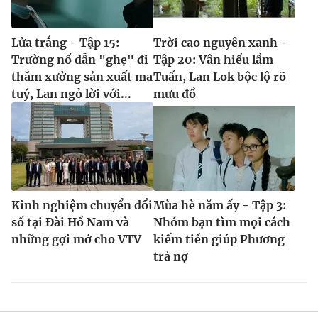
Lửa trắng - Tập 15:
Trời cao nguyên xanh -
Trường nổ dẫn "ghẹ" đi
Tập 20: Vân hiểu lầm
thăm xưởng sản xuất ma
Tuấn, Lan Lok bộc lộ rõ
tuý, Lan ngỏ lời với...
mưu đồ
Kinh nghiệm chuyển đổi
Mùa hè năm ấy - Tập 3:
số tại Đài Hồ Nam và
Nhóm bạn tìm mọi cách
những gợi mở cho VTV
kiếm tiền giúp Phương
trả nợ