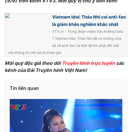
(9/9) trên kênh VTV3. Mời quý vị chú ý đón xem!
Photo
Infographic
Vietnam Idol: Thảo Nhi coi anti-fan
là giám khảo nghiêm khắc nhất
Video
Shorts video
VTV.vn - Trong đoạn video hậu trường Gala
7 Vietnam Idol, Thảo Nhi đã có những chia
VTV Money
VTV Thể thao
sẻ về anti-fan và thái độ khi phải đối mặt
với những lời chê bai từ khán giả.
VTV Sức khoẻ
Bất động sản
Mời quý độc giả theo dõi
Truyền hình trực tuyến
các
kênh của Đài Truyền hình Việt Nam!
Thị trường 24h
Tấm lòng Việt
Tin liên quan
VTV4
Vươn mình bằng AI
VTV9
VTV8
Liên hệ tòa soạn
English