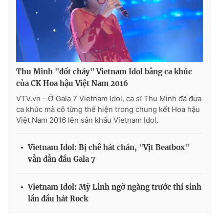
THỜI BÁO VTV
Thu Minh "đốt cháy" Vietnam Idol bằng ca khúc
của CK Hoa hậu Việt Nam 2016
Theo dõi báo trên
VTV.vn - Ở Gala 7 Vietnam Idol, ca sĩ Thu Minh đã đưa
ca khúc mà cô từng thể hiện trong chung kết Hoa hậu
Việt Nam 2016 lên sân khấu Vietnam Idol.
Cơ quan chủ quản:
Đài Truyền hình Việt Nam
Cơ quan báo chí:
Thời báo VTV
Vietnam Idol: Bị chê hát chán, "Vịt Beatbox"
Giấy phép hoạt động báo in và báo điện tử số 483/GP-BTTTT
vẫn dẫn đầu Gala 7
cấp ngày 29/12/2023
Tổng Biên tập:
Vũ Thanh Thủy
Vietnam Idol: Mỹ Linh ngỡ ngàng trước thí sinh
Phó Tổng Biên tập:
Nguyễn Thị Mỹ Hạnh, Phạm Quốc Thắng,
Nguyễn Trọng Ninh
lần đầu hát Rock
Tổng đài VTV:
024.38 355 931 - 024.38 355 932