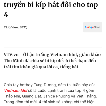
Chính trị
truyền bí kíp hát đôi cho top
Truyền hình
4
Văn hóa - Giải trí
Xã hội
Y tế
Đời sống
TL (Video: BTC)
Pháp luật
Công nghệ
Giáo dục
Y tế
VTV.vn - Ở hậu trường Vietnam Idol, giám khảo
Thế giới
Thu Minh đã chia sẻ bí kíp để có thể chạm đến
Tin tức
trái tim khán giả qua lời ca, tiếng hát.
Kinh tế
Thế giới đó đây
Tài chính
Dữ liệu và đời sống
Chia tay hotboy Tùng Dương, đêm thi tuần này của
Câu chuyện quốc tế
Thị trường
Vietnam Idol
sẽ là cuộc cạnh tranh của top 4 gồm
Thảo Nhi, Quang Đạt, Janice Phương và Việt Thắng.
Truyền hình
Góc doanh nghiệp
Trong đêm thi mới, 4 thí sinh sẽ không chỉ thể hiện